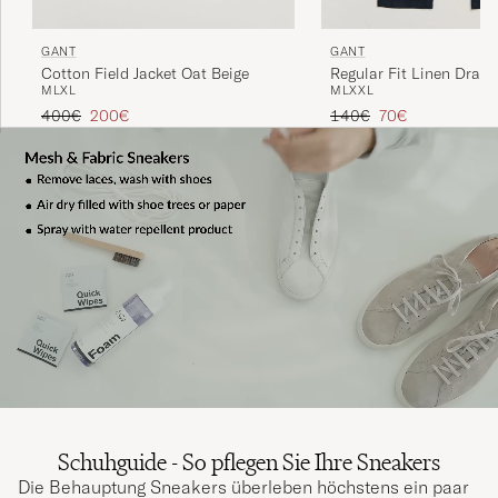
GANT
GANT
Cotton Field Jacket Oat Beige
Regular Fit Linen Draws
M
L
XL
M
L
XXL
Pants Evening Blue
Regulärer Preis
Reduzierter Preis
Regulärer Preis
Reduzierter Preis
400€
200€
140€
70€
Schuhguide - So pflegen Sie Ihre Sneakers
Die Behauptung Sneakers überleben höchstens ein paar