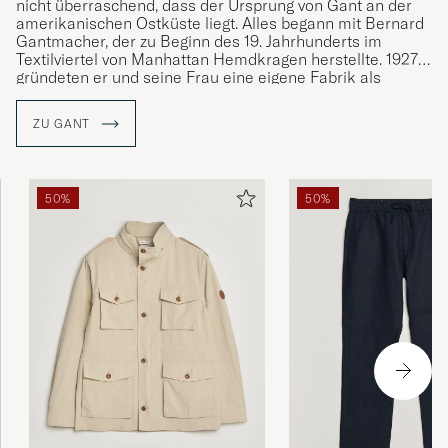
nicht überraschend, dass der Ursprung von Gant an der
amerikanischen Ostküste liegt. Alles begann mit Bernard
Gantmacher, der zu Beginn des 19. Jahrhunderts im
Textilviertel von Manhattan Hemdkragen herstellte. 1927
gründeten er und seine Frau eine eigene Fabrik als
Subunternehmer für andere Marken. Die Hemden, die für
andere Unternehmen gefertigt wurden, gewannen immer
ZU GANT
mehr an Popularität. Im Jahr 1949 gründete die Familie
Gantmacher zusammen mit ihren Söhne die Marke Gant.
Gant wurde vom Preppy-Stil geprägt wie der Style von der
50%
50%
Marke selbst und ist seit seiner Gründung mit klassischen
Kleidungsstücken wie dem Button-Down-Hemd, der
khakifarbenen Chinohose und dem Rugby-Shirt an der
Definition des klassischen, amerikanischen College-Stils
beteiligt.