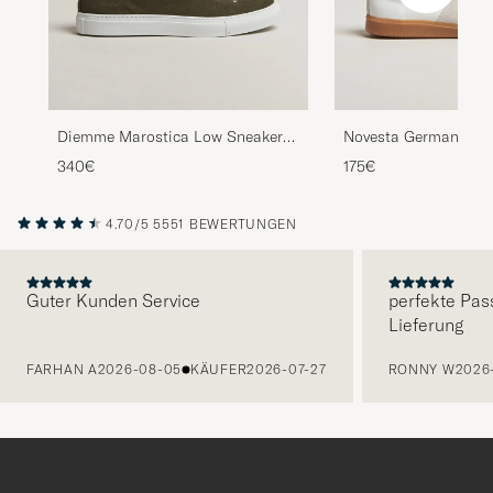
Diemme Marostica Low Sneaker
Novesta German Army
Olive Suede
White
340€
175€
4.70/5
5551 BEWERTUNGEN
Guter Kunden Service
perfekte Pas
Lieferung
VORHERIGE
FARHAN A
2026-08-05
KÄUFER
2026-07-27
RONNY W
2026