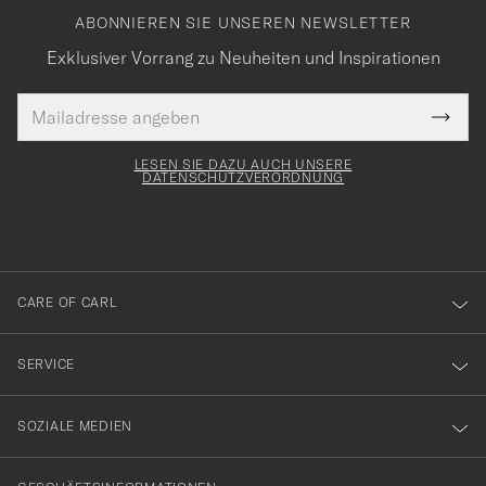
ABONNIEREN SIE UNSEREN NEWSLETTER
Exklusiver Vorrang zu Neuheiten und Inspirationen
E-
Tack
lichtfeld
Mail
Submi
Adresse
för
Newsl
Form
LESEN SIE DAZU AUCH UNSERE
att
DATENSCHUTZVERORDNUNG
du
anmälde
dig
till
CARE OF CARL
vårt
nyhetsbrev!
SERVICE
SOZIALE MEDIEN