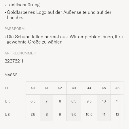
Textilschnürung.
Goldfarbenes Logo auf der Außenseite und auf der
Lasche.
PASSFORM
Die Schuhe fallen normal aus. Wir empfehlen Ihnen, Ihre
gewohnte Größe zu wählen.
ARTIKELNUMMER
32376211
MASSE
EU
40
41
42
43
44
45
46
UK
6,5
7
8
8,5
9,5
10
11
US
7,5
8
9
9,5
10,5
11
12