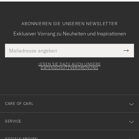
ABONNIEREN SIE UNSEREN NEWSLETTER
Exklusiver Vorrang zu Neuheiten und Inspirationen
E-
Tack
lichtfeld
Mail
Submi
Adresse
för
Newsl
Form
LESEN SIE DAZU AUCH UNSERE
att
DATENSCHUTZVERORDNUNG
du
anmälde
dig
till
CARE OF CARL
vårt
nyhetsbrev!
SERVICE
SOZIALE MEDIEN