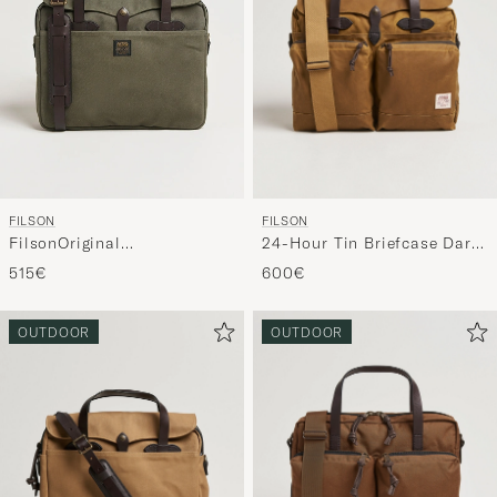
FILSON
FILSON
24-Hour Tin Briefcase Dark
FilsonOriginal
Tan
BriefcaseOtter Green
600€
515€
OUTDOOR
OUTDOOR