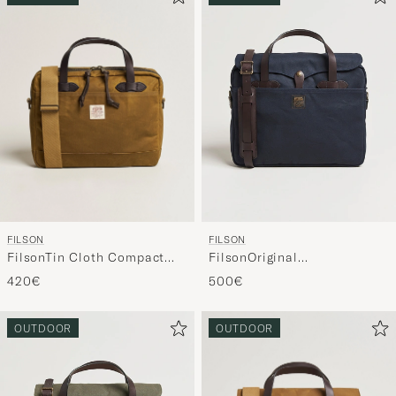
FILSON
FILSON
FilsonTin Cloth Compact
FilsonOriginal
BriefcaseDark Tan
BriefcaseNavy
420€
500€
OUTDOOR
OUTDOOR