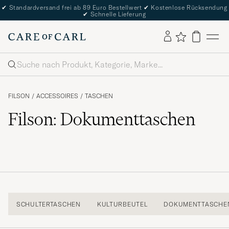
✔
Standardversand frei ab 89 Euro Bestellwert
✔
Kostenlose Rücksendung
✔
Schnelle Lieferung
Suche
FILSON
/
ACCESSOIRES
/
TASCHEN
Filson: Dokumenttaschen
SCHULTERTASCHEN
KULTURBEUTEL
DOKUMENTTASCHE