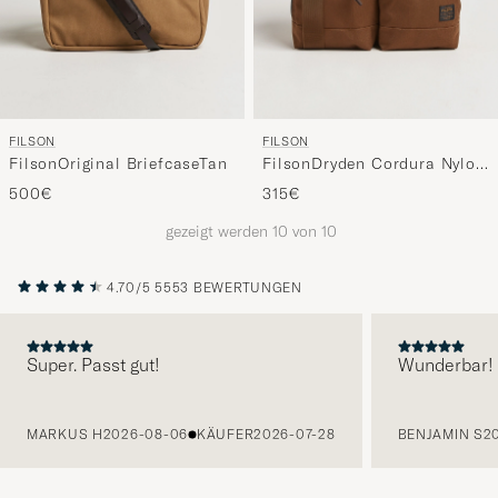
FILSON
FILSON
FilsonOriginal BriefcaseTan
FilsonDryden Cordura Nylon
BriefcaseWhiskey
500€
315€
gezeigt werden
10
von
10
4.70/5
5553 BEWERTUNGEN
Super. Passt gut!
Wunderbar!
VORHERIGE
MARKUS H
2026-08-06
KÄUFER
2026-07-28
BENJAMIN S
2