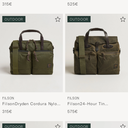
BriefcaseBlack
BriefcaseBlack
525€
315€
die
nun
OUTDOOR
OUTDOOR
Ihrem
Stil
entspricht
FILSON
FILSON
FilsonDryden Cordura Nylon
Filson24-Hour Tin
BriefcaseOtter Green
BriefcaseOtter Green
315€
575€
OUTDOOR
OUTDOOR