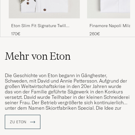
Finamore Napoli Milano
Eton Slim Fit Signature Twill
Stretch Shirt White
Contrast Shirt White
260€
170€
Mehr von Eton
Die Geschichte von Eton begann in Gånghester,
Schweden, mit David und Annie Pettersson. Aufgrund der
großen Weltwirtschaftskrise in den 20er Jahren wurde
das von der Familie geführte Sägewerk in den Konkurs
versetzt. David wurde Teilhaber in der kleinen Schneiderei
seiner Frau. Der Betrieb vergrößerte sich kontinuierlich
unter dem Namen Skjortfabriken Special. Die Idee zur
Bezeichnung Eton entstand bei einer Reise durch
England. Das erste "The Eton-Shirt" wurde lanciert und
ZU ETON
erfreute sich schnell großer Beliebtheit. Der Name Eton
war entstanden und manifestierte sich als