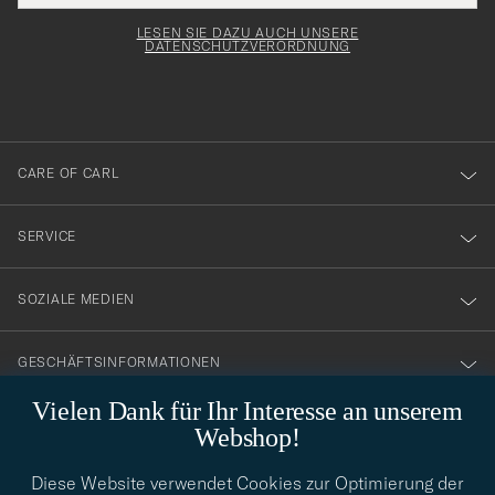
Adresse
för
Newsl
Form
LESEN SIE DAZU AUCH UNSERE
att
DATENSCHUTZVERORDNUNG
du
anmälde
dig
till
CARE OF CARL
vårt
nyhetsbrev!
SERVICE
SOZIALE MEDIEN
GESCHÄFTSINFORMATIONEN
Vielen Dank für Ihr Interesse an unserem
Webshop!
STILBERATUNG
Diese Website verwendet Cookies zur Optimierung der