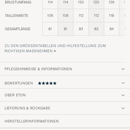
BRUSTUMFANG
114
114
120
120
126
126
TAILLENWEITE
106
106
112
112
118
118
GESAMTLÄNGE
81
81
83
83
84
84
ZU DEN GRÖSSENTABELLEN UND HILFESTELLUNG ZUM R
»
ICHTIGEN MASSNEHMEN
PFLEGEHINWEISE & INFORMATIONEN
BEWERTUNGEN
5
ÜBER ETON
LIEFERUNG & RÜCKGABE
(11 Bewertung)
(11)
HERSTELLERINFORMATIONEN
(0)
(0)