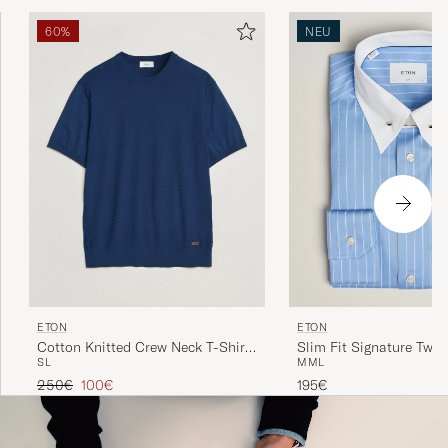
Markenbezeichnung.
60%
NEU
ETON
ETON
Cotton Knitted Crew Neck T-Shirt
Slim Fit Signature Twill
S
L
M
M
L
Navy Blue
Shirt Mid Blue
Regulärer Preis
Reduzierter Preis
250€
100€
195€