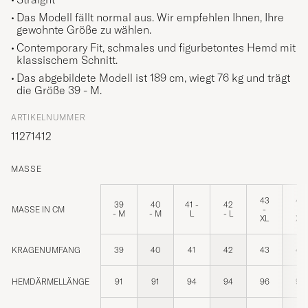
Das Modell fällt normal aus. Wir empfehlen Ihnen, Ihre
gewohnte Größe zu wählen.
Contemporary Fit,
schmales und figurbetontes Hemd mit
klassischem Schnitt.
Das abgebildete Modell ist 189 cm, wiegt 76 kg und trägt
die Größe
39 - M
.
ARTIKELNUMMER
11271412
MASSE
43
44
39
40
41 -
42
MASSE IN CM
-
-
- M
- M
L
- L
XL
XL
KRAGENUMFANG
39
40
41
42
43
44
HEMDÄRMELLÄNGE
91
91
94
94
96
96