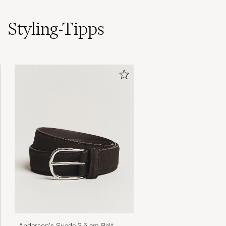
(0)
(0)
Styling-Tipps
Rask levering’
TRYGVE R
GEKAUFT AM AUF CAREOFCARL.NO
Skön kvalitet och bra passform.
ANDREAS M
GEKAUFT AM AUF CAREOFCARL.SE
Perfekt passform. utmärkt till kostym och
kavaj.
CONNY G
GEKAUFT AM AUF CAREOFCARL.SE
Anderson's Suede 3,5 cm Belt