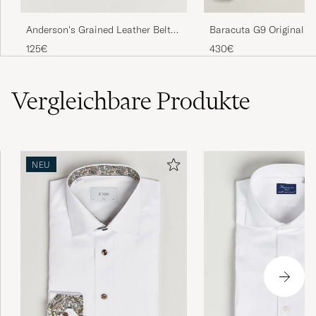
Anderson's Grained Leather Belt
Baracuta G9 Original H
2,5 cm Black
Jacket Navy
125€
430€
Vergleichbare
Produkte
NEU