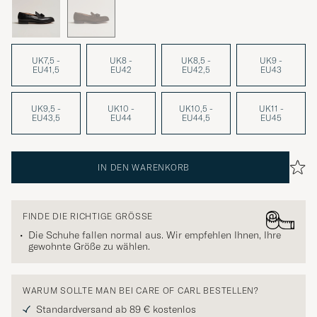
UK7,5 -
UK8 -
UK8,5 -
UK9 -
EU41,5
EU42
EU42,5
EU43
UK9,5 -
UK10 -
UK10,5 -
UK11 -
EU43,5
EU44
EU44,5
EU45
IN DEN WARENKORB
FINDE DIE RICHTIGE GRÖSSE
Die Schuhe fallen normal aus. Wir empfehlen Ihnen, Ihre
gewohnte Größe zu wählen.
WARUM SOLLTE MAN BEI CARE OF CARL BESTELLEN?
Standardversand ab 89 € kostenlos