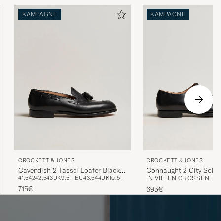
KAMPAGNE
KAMPAGNE
CROCKETT & JONES
CROCKETT & JONES
Cavendish 2 Tassel Loafer Black
Connaught 2 City Sole 
41,5
42
42,5
43
UK9.5 - EU43,5
44
UK10.5 - EU44,5
IN VIELEN GRÖSSEN ERH
Calf
715€
695€