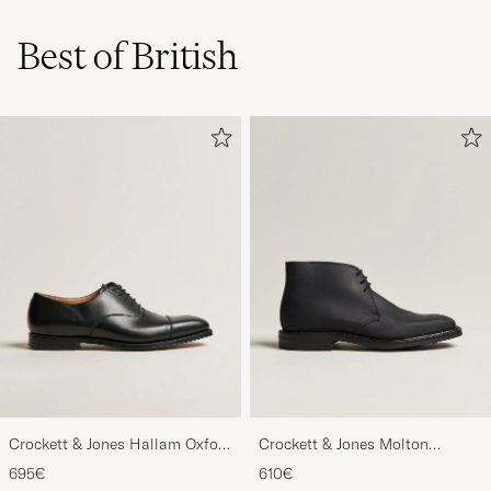
Best of British
Crockett & Jones Hallam Oxford
Crockett & Jones Molton
Black Calf
Chukka Black Rough-Out Suede
695€
610€