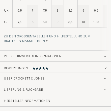
UK
6,5
7
7,5
8
8,5
9
9,5
10
US
7,5
8
8,5
9
8,5
10
10,5
11
ZU DEN GRÖSSENTABELLEN UND HILFESTELLUNG ZUM R
»
ICHTIGEN MASSNEHMEN
PFLEGEHINWEISE & INFORMATIONEN
BEWERTUNGEN
ÜBER CROCKETT & JONES
Snabbt och grymt bra passform. True to size
LIEFERUNG & RÜCKGABE
STEFAN W
GEKAUFT AM AUF CAREOFCARL.SE
HERSTELLERINFORMATIONEN