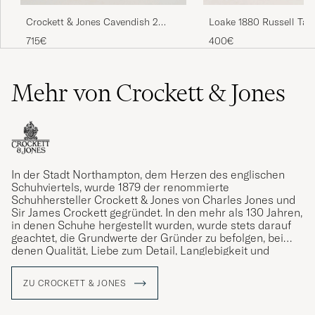
Crockett & Jones Cavendish 2
Loake 1880 Russell Tas
Tassel Loafer Black Calf
Chocolate Brown Sued
715€
400€
Mehr von Crockett & Jones
In der Stadt Northampton, dem Herzen des englischen
Schuhviertels, wurde 1879 der renommierte
Schuhhersteller Crockett & Jones von Charles Jones und
Sir James Crockett gegründet. In den mehr als 130 Jahren,
in denen Schuhe hergestellt wurden, wurde stets darauf
geachtet, die Grundwerte der Gründer zu befolgen, bei
denen Qualität, Liebe zum Detail, Langlebigkeit und
Komfort stets im Mittelpunkt standen. Ein Vermächtnis,
das die gegenwärtige Generation von Jones mit Stolz
ZU CROCKETT & JONES
verwaltet.