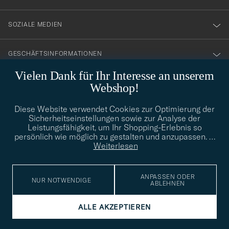
SOZIALE MEDIEN
GESCHÄFTSINFORMATIONEN
Vielen Dank für Ihr Interesse an unserem
Webshop!
STILBERATUNG
Diese Website verwendet Cookies zur Optimierung der
Benötigen Sie Hilfe bei der Suche nach Ihrem persönlichen Stil?
Sicherheitseinstellungen sowie zur Analyse der
Wenden Sie sich an uns, wir helfen Ihnen gerne weiter!
Leistungsfähigkeit, um Ihr Shopping-Erlebnis so
persönlich wie möglich zu gestalten und anzupassen.
…
info@careofcarl.de
STILBERATUNG
Weiterlesen
ANPASSEN ODER
NUR NOTWENDIGE
ABLEHNEN
© Care of Carl 2026
ALLE AKZEPTIEREN