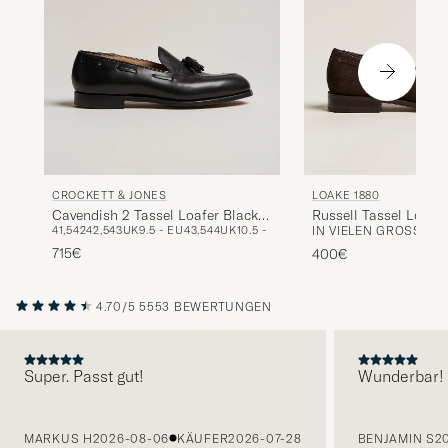
CROCKETT & JONES
LOAKE 1880
Cavendish 2 Tassel Loafer Black
Russell Tassel Loafe
41,5
42
42,5
43
UK9.5 - EU43,5
44
UK10.5 - EU44,5
IN VIELEN GRÖSSEN E
Calf
Brown Suede
715€
400€
4.70/5
5553 BEWERTUNGEN
Super. Passt gut!
Wunderbar!
VORHERIGE
MARKUS H
2026-08-06
KÄUFER
2026-07-28
BENJAMIN S
2