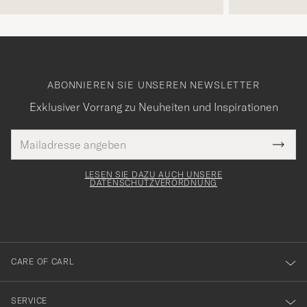
ABONNIEREN SIE UNSEREN NEWSLETTER
Exklusiver Vorrang zu Neuheiten und Inspirationen
E-
Tack
lichtfeld
Mail
Submi
Adresse
för
Newsl
Form
LESEN SIE DAZU AUCH UNSERE
att
DATENSCHUTZVERORDNUNG
du
anmälde
dig
till
CARE OF CARL
vårt
nyhetsbrev!
SERVICE