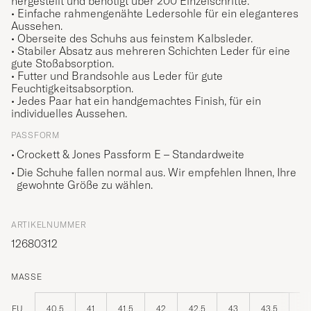
hergestellt und benötigt über 200 Einzelschritte.
• Einfache rahmengenähte Ledersohle für ein eleganteres
Aussehen.
• Oberseite des Schuhs aus feinstem Kalbsleder.
• Stabiler Absatz aus mehreren Schichten Leder für eine
gute Stoßabsorption.
• Futter und Brandsohle aus Leder für gute
Feuchtigkeitsabsorption.
• Jedes Paar hat ein handgemachtes Finish, für ein
individuelles Aussehen.
PASSFORM
Crockett & Jones Passform E – Standardweite
Die Schuhe fallen normal aus. Wir empfehlen Ihnen, Ihre
gewohnte Größe zu wählen.
ARTIKELNUMMER
12680312
MASSE
EU
40,5
41
41,5
42
42,5
43
43,5
44