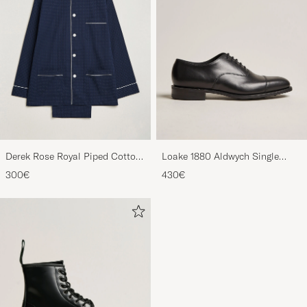
Derek Rose Royal Piped Cotton
Loake 1880 Aldwych Single
Pyjama Set Navy
Oxford Black Calf
300€
430€