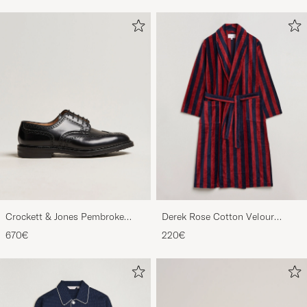
Crockett & Jones Pembroke
Derek Rose Cotton Velour
Derbys Black Calf
Striped Gown Red/Blue
670€
220€