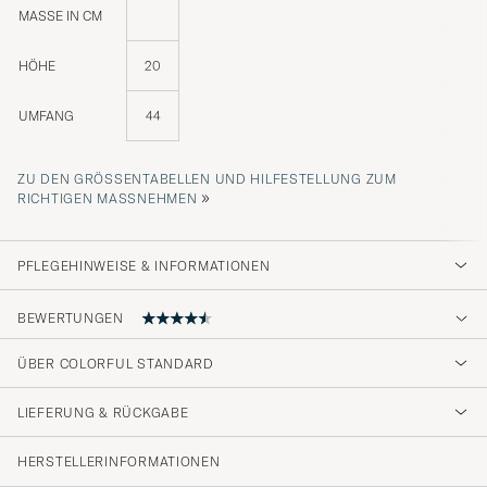
MASSE IN CM
HÖHE
20
UMFANG
44
ZU DEN GRÖSSENTABELLEN UND HILFESTELLUNG ZUM R
»
ICHTIGEN MASSNEHMEN
PFLEGEHINWEISE & INFORMATIONEN
BEWERTUNGEN
4.6
ÜBER COLORFUL STANDARD
LIEFERUNG & RÜCKGABE
(166 Bewertung)
(128)
HERSTELLERINFORMATIONEN
(27)
(4)