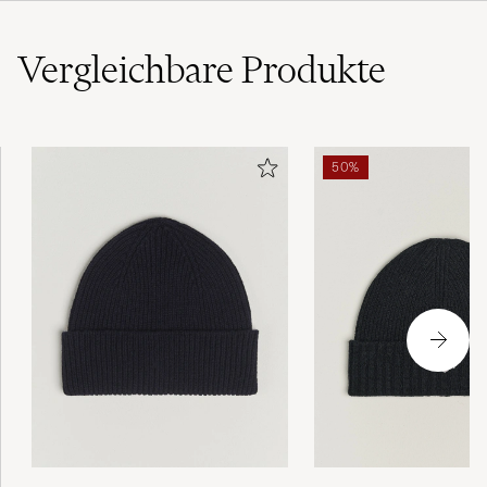
(6)
(2)
Vergleichbare
Produkte
Alles Top!
50%
MICHAEL F
GEKAUFT AM AUF CAREOFCARL.AT
Fin hue i god kvalitet, jeg er tilfreds.
MIKKEL F
GEKAUFT AM AUF CAREOFCARL.DK
Perfekt
MARIA CRISTINA L
GEKAUFT AM AUF CAREOFCARL.SE