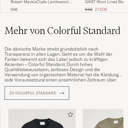
GANT Wool Lined Beani
Robert MackieClyde Lambswool
BeanieNavy
Regulärer Preis
Reduzierter Preis
55€
27,50€
55€
Också riktigt fint
AMIR N
GEKAUFT AM AUF CAREOFCARL.SE
Mehr von Colorful Standard
Eine tolle Qualität, sieht auch sehr gut aus.
Die dänische Marke strebt grundsätzlich nach
Die Lieferung schnell und unkompliziert.
Transparenz in allen Lagen. Geht es um die Wahl der
Farben bekennt sich das Label jedoch zu kräftigen
EDELTRAUD S
Akzenten – Colorful Standard. Durch hohes
GEKAUFT AM AUF CAREOFCARL.DE
Qualitätsbewusstsein, zeitloses Design und die
Verwendung von organischem Material hat die Kleidung
jede Voraussetzung einen ansehnlichen Zeitraum über
Verwendung zu finden. Die gesamte Produktion erfolgt in
Super schnell geliefert. Tolles Qualität zum
Portugal.
ZU COLORFUL STANDARD
fairen Preis
Die im Jahr 2017 gegründete Marke entführt uns auf eine
KAI R
GEKAUFT AM AUF CAREOFCARL.DE
weltumspannende Reise in aller Herren Länder und
präsentiert eine Farbpalette, die auf kräftige Akzente und
natürliche Erdtöne setzt.