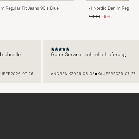
im Regular Fit Jeans 90's Blue
-1 Nordic Denim Regular 
is
rter Preis
Regulärer Preis
Reduzierter Preis
130€
65€
nelle
Guter Service , schnelle Lieferung
R
2026-07-26
ANDREA K
2026-08-05
KÄUFER
2026-07-27