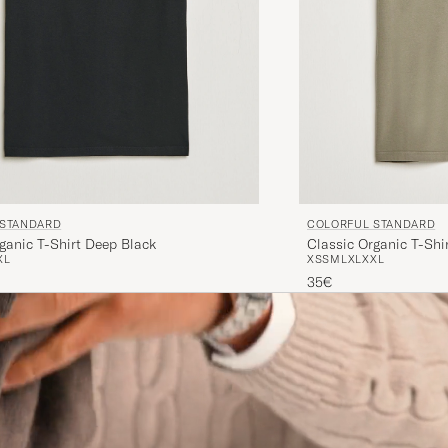
 STANDARD
COLORFUL STANDARD
ganic T-Shirt Deep Black
Classic Organic T-Shir
XL
XS
S
M
L
XL
XXL
35€