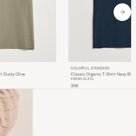
COLORFUL STANDARD
t Dusty Olive
Classic Organic T-Shirt Navy Blue
XS
S
M
L
XL
XXL
35€