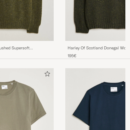
Harley Of Scotland Donegal Woo
rushed Supersoft
Harris Green
Scots Pine
195€