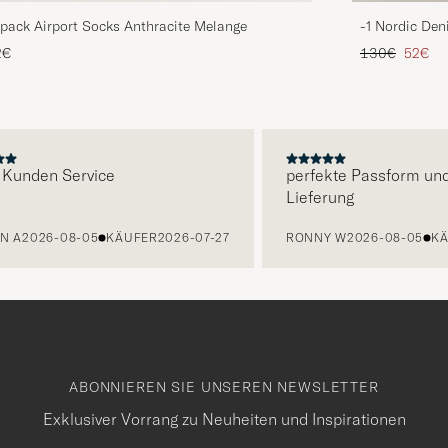
pack Airport Socks Anthracite Melange
-1 Nordic Den
Regulärer Pre
Reduzie
2€
130€
52€
E
den Service
perfekte Passform und sch
Lieferung
026-08-05
KÄUFER
2026-07-27
RONNY W
2026-08-05
KÄUFE
ABONNIEREN SIE UNSEREN NEWSLETTER
Exklusiver Vorrang zu Neuheiten und Inspirationen