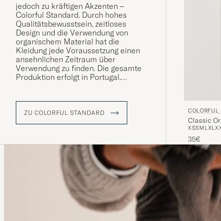
jedoch zu kräftigen Akzenten –
Colorful Standard. Durch hohes
Qualitätsbewusstsein, zeitloses
Design und die Verwendung von
organischem Material hat die
Kleidung jede Voraussetzung einen
ansehnlichen Zeitraum über
Verwendung zu finden. Die gesamte
Produktion erfolgt in Portugal.
Die im Jahr 2017 gegründete Marke
entführt uns auf eine
COLORFUL
weltumspannende Reise in aller
ZU COLORFUL STANDARD
Classic Or
Herren Länder und präsentiert eine
XS
S
M
L
XL
X
Farbpalette, die auf kräftige Akzente
und natürliche Erdtöne setzt.
35€