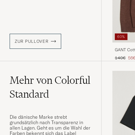
60%
ZUR PULLOVER
GANT Cott
Hazelnut 
Regulärer 
Red
140€
56
Mehr von Colorful
Standard
Die dänische Marke strebt
grundsätzlich nach Transparenz in
allen Lagen. Geht es um die Wahl der
Farben bekennt sich das Label