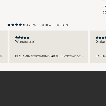
3-
5
4.70/5
5553 BEWERTUNGEN
VORHERIGE
NÄCHST
Wunderbar!
Guter Kun
BENJAMIN S
2026-08-06
KÄUFER
2026-07-28
FARHAN A
2