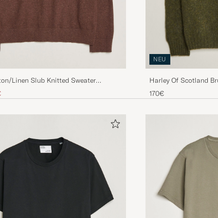
NEU
on/Linen Slub Knitted Sweater
Harley Of Scotland B
Melange
Lambswool Crewneck 
Preis
uzierter Preis
€
170€