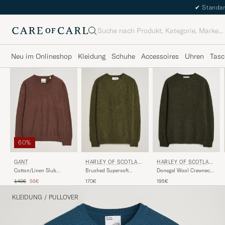
✔
Standar
Suche
Neu im Onlineshop
Kleidung
Schuhe
Accessoires
Uhren
Tasc
60%
HARLEY OF SCOTLAN
GANT
HARLEY OF SCOTLAN
D
D
Donegal Wool Crewneck
Cotton/Linen Slub
Brushed Supersoft
Harris Green
Knitted Sweater Hazelnut
Lambswool Crewneck
Regulärer Preis
Reduzierter Preis
195€
140€
56€
170€
Melange
Scots Pine
KLEIDUNG
/
PULLOVER