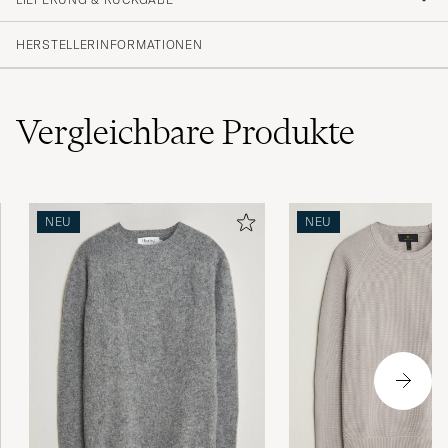
(42 Bewertung)
(34)
HERSTELLERINFORMATIONEN
(7)
(0)
(2)
(0)
Vergleichbare
Produkte
Flot bluse
NEU
NEU
JEANNETTE R
GEKAUFT AM AUF CAREOFCARL.DK
Laadukas
LASSI H
GEKAUFT AM AUF CAREOFCARL.FI