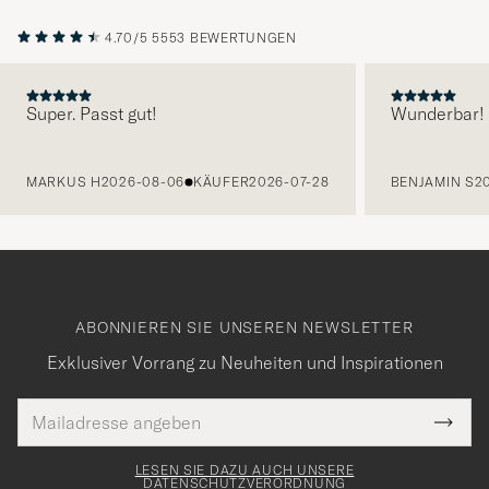
4.70/5
5553 BEWERTUNGEN
Super. Passt gut!
Wunderbar!
VORHERIGE
MARKUS H
2026-08-06
KÄUFER
2026-07-28
BENJAMIN S
2
ABONNIEREN SIE UNSEREN NEWSLETTER
Exklusiver Vorrang zu Neuheiten und Inspirationen
E-
Tack
lichtfeld
Mail
Submi
Adresse
för
Newsl
Form
LESEN SIE DAZU AUCH UNSERE
att
DATENSCHUTZVERORDNUNG