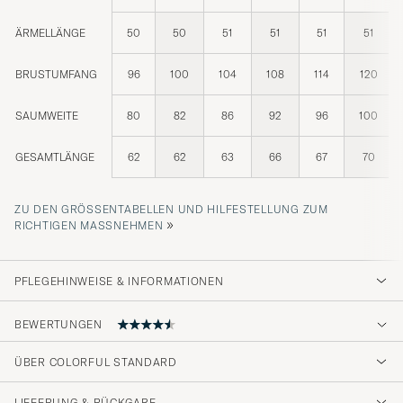
ÄRMELLÄNGE
50
50
51
51
51
51
BRUSTUMFANG
96
100
104
108
114
120
SAUMWEITE
80
82
86
92
96
100
GESAMTLÄNGE
62
62
63
66
67
70
ZU DEN GRÖSSENTABELLEN UND HILFESTELLUNG ZUM R
»
ICHTIGEN MASSNEHMEN
PFLEGEHINWEISE & INFORMATIONEN
BEWERTUNGEN
4.7
ÜBER COLORFUL STANDARD
LIEFERUNG & RÜCKGABE