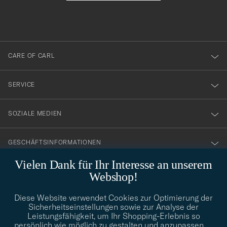
du
anmälde
dig
till
CARE OF CARL
vårt
nyhetsbrev!
SERVICE
SOZIALE MEDIEN
GESCHÄFTSINFORMATIONEN
Vielen Dank für Ihr Interesse an unserem
Webshop!
STILBERATUNG
Diese Website verwendet Cookies zur Optimierung der
Benötigen Sie Hilfe bei der Suche nach Ihrem persönlichen Stil?
Sicherheitseinstellungen sowie zur Analyse der
Wenden Sie sich an uns, wir helfen Ihnen gerne weiter!
Leistungsfähigkeit, um Ihr Shopping-Erlebnis so
persönlich wie möglich zu gestalten und anzupassen.
…