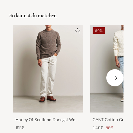
So kannst du matchen
60%
Harley Of Scotland Donegal Wool
GANT Cotton Cable 
Crewneck Brown
Cream
Regulärer Preis
Reduzierter Pr
195€
140€
56€