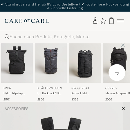
✔
Standardversand frei ab 89 Euro Bestellwert
✔
Kostenlose Rücksendung
✔
Schnelle Lieferung
Suche
SNOW PEAK
NN07
KLÄTTERMUSEN
OSPREY
Active Field
Nylon Ripstop
Ull Backpack 20L
Metron Airspeed 
Backpack M Black
Rolltop Backpack
Raven
335€
215€
280€
200€
Black
ACCESSOIRES