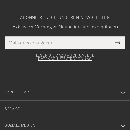
ABONNIEREN SIE UNSEREN NEWSLETTER
Exklusiver Vorrang zu Neuheiten und Inspirationen
E-
Tack
lichtfeld
Mail
Submi
Adresse
för
Newsl
Form
LESEN SIE DAZU AUCH UNSERE
att
DATENSCHUTZVERORDNUNG
du
anmälde
dig
till
CARE OF CARL
vårt
nyhetsbrev!
SERVICE
SOZIALE MEDIEN