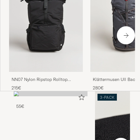
NN07 Nylon Ripstop Rolltop
Klättermusen Ull Back
Backpack Black
Raven
215€
280€
3-PACK
55€