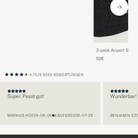
3-pack Airport Socks
Melange
52€
4.70/5
5553 BEWERTUNGEN
Super. Passt gut!
Wunderbar!
VORHERIGE
MARKUS H
2026-08-06
KÄUFER
2026-07-28
BENJAMIN S
2