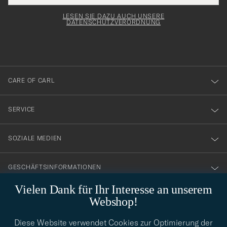
Adresse
för
Newsl
Form
LESEN SIE DAZU AUCH UNSERE
att
DATENSCHUTZVERORDNUNG
du
anmälde
dig
till
CARE OF CARL
vårt
nyhetsbrev!
SERVICE
SOZIALE MEDIEN
GESCHÄFTSINFORMATIONEN
Vielen Dank für Ihr Interesse an unserem
Webshop!
STILBERATUNG
Diese Website verwendet Cookies zur Optimierung der