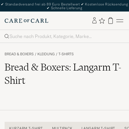
✔
Standardversand frei ab 89 Euro Bestellwert
✔
Kostenlose Rücksendung
✔
Schnelle Lieferung
Suche
BREAD & BOXERS
/
KLEIDUNG
/
T-SHIRTS
Bread & Boxers: Langarm T-
Shirt
KURZARM T-SHIRT
MULTIPACK
LANGARM T-SHIRT
SC