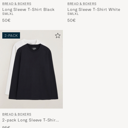
BREAD & BOXERS
BREAD & BOXERS
handverl
Long Sleeve T-Shirt Black
Long Sleeve T-Shirt White
Auswahl,
S
M
L
XL
S
M
L
XL
die
50€
50€
nun
Ihrem
2-PACK
Stil
entspricht
BREAD & BOXERS
2-pack Long Sleeve T-Shirts
White/Black
95€