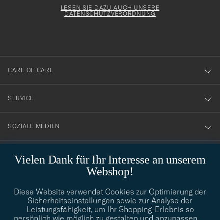
för
Form
LESEN SIE DAZU AUCH UNSERE
att
DATENSCHUTZVERORDNUNG
du
anmälde
dig
till
CARE OF CARL
vårt
nyhetsbrev!
SERVICE
SOZIALE MEDIEN
GESCHÄFTSINFORMATIONEN
Vielen Dank für Ihr Interesse an unserem
Webshop!
Diese Website verwendet Cookies zur Optimierung der
STILBERATUNG
Sicherheitseinstellungen sowie zur Analyse der
Leistungsfähigkeit, um Ihr Shopping-Erlebnis so
Benötigen Sie Hilfe bei der Suche nach Ihrem persönlichen Stil?
persönlich wie möglich zu gestalten und anzupassen.
…