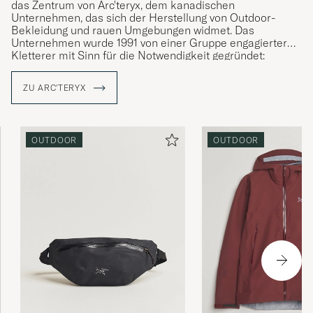
das Zentrum von Arc'teryx, dem kanadischen
Unternehmen, das sich der Herstellung von Outdoor-
Bekleidung und rauen Umgebungen widmet. Das
Unternehmen wurde 1991 von einer Gruppe engagierter
Kletterer mit Sinn für die Notwendigkeit gegründet:
einfache Lösungen für komplexe Herausforderungen und
Produkte, die es dem Ausübenden ermöglichen,
ZU ARC'TERYX
unabhängig von äußeren Bedingungen in dem Moment zu
leben. Die Nachbarschaft ist ein ausgezeichnetes
Testlabor, und Arc'teryx widmet sich der Entwicklung von
Produkten, die über einen längeren Zeitraum hinweg eine
OUTDOOR
OUTDOOR
über den Erwartungen liegende Leistung erbringen, wobei
der Mensch im Mittelpunkt stehen.