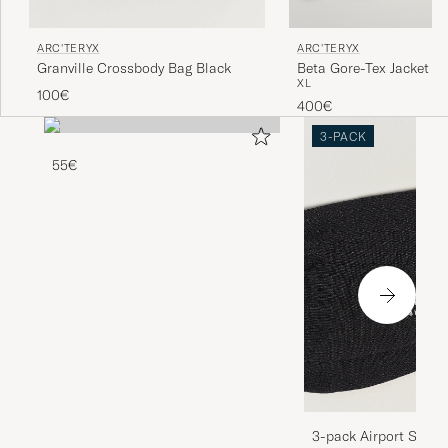
ARC'TERYX
ARC'TERYX
Granville Crossbody Bag Black
Beta Gore-Tex Jacket M
XL
100€
400€
3-PACK
55€
3-pack Airport Socks