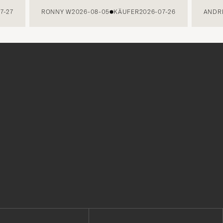
7
RONNY W
2026-08-05
KÄUFER
2026-07-26
ANDREA 
r