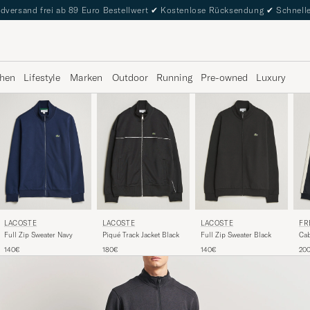
dversand frei ab 89 Euro Bestellwert
✔
Kostenlose Rücksendung
✔
Schnelle
hen
Lifestyle
Marken
Outdoor
Running
Pre-owned
Luxury
LACOSTE
LACOSTE
LACOSTE
FR
Full Zip Sweater Navy
Piqué Track Jacket Black
Full Zip Sweater Black
Cab
Na
140€
180€
140€
20