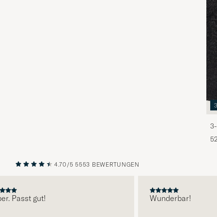
3-
5
4.70/5
5553 BEWERTUNGEN
VORHERIGE
NÄCHST
Passt gut!
Wunderbar!