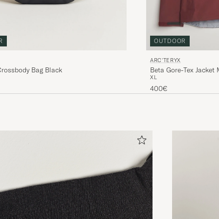
R
OUTDOOR
ARC'TERYX
Crossbody Bag Black
Beta Gore-Tex Jacket
XL
400€