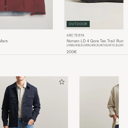
OUTDOOR
ARC'TERYX
 Mars
Norvan LD 4 Gore Tex Trail Runni
UK8
UK8,5
UK9
UK9,5
UK10
UK10,5
UK11
Black
200€