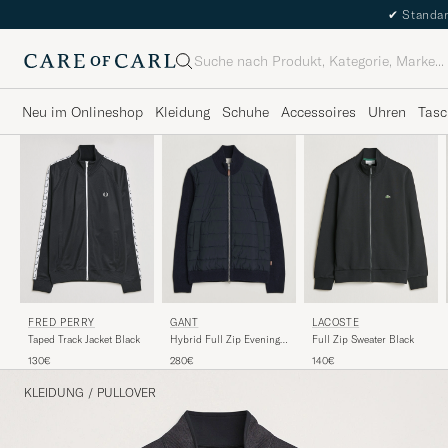
✔
Standar
Suche
Neu im Onlineshop
Kleidung
Schuhe
Accessoires
Uhren
Tasc
FRED PERRY
LACOSTE
GANT
Taped Track Jacket Black
Full Zip Sweater Black
Hybrid Full Zip Evening
Blue
130€
140€
280€
KLEIDUNG
/
PULLOVER