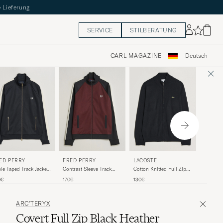
 Lieferung
SERVICE
STILBERATUNG
CARL MAGAZINE
Deutsch
LACOS
ED PERRY
FRED PERRY
LACOSTE
Full Zip
le Taped Track Jacket
Contrast Sleeve Track
Cotton Knitted Full Zip
Chine
vy
Jacket Oxblood
Black
140€
0€
170€
130€
ARC'TERYX
Covert Full Zip Black Heather