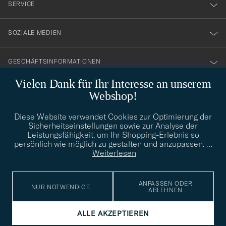
SERVICE
SOZIALE MEDIEN
GESCHÄFTSINFORMATIONEN
Vielen Dank für Ihr Interesse an unserem
Webshop!
STILBERATUNG
Diese Website verwendet Cookies zur Optimierung der
Benötigen Sie Hilfe bei der Suche nach Ihrem persönlichen Stil?
Sicherheitseinstellungen sowie zur Analyse der
Wenden Sie sich an uns, wir helfen Ihnen gerne weiter!
Leistungsfähigkeit, um Ihr Shopping-Erlebnis so
persönlich wie möglich zu gestalten und anzupassen.
…
info@careofcarl.de
STILBERATUNG
Weiterlesen
ANPASSEN ODER
NUR NOTWENDIGE
ABLEHNEN
© Care of Carl 2026
ALLE AKZEPTIEREN