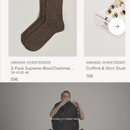
AMANDA CHRISTENSEN
AMANDA CHRISTENSEN
3-Pack Supreme Wool/Cashmere
Cufflink & Shirt Studs 
39-42
43-46
Sock Brown Melange
75€
55€