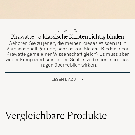
Alltid rätt för varje klädsel över tid. En fin
struktur om slipsen i egenskap av svart färg..
STIL-TIPPS
Krawatte - 5 klassische Knoten richtig binden
RAULI P
GEKAUFT AM AUF CAREOFCARL.SE
Gehören Sie zu jenen, die meinen, dieses Wissen ist in
Vergessenheit geraten, oder setzen Sie das Binden einer
Krawatte gerne einer Wissenschaft gleich? Es muss aber
weder kompliziert sein, einen Schlips zu binden, noch das
Väldigt läckra och tillverkade av kvalitativt
Tragen überheblich wirken.
material. Värda pengarna!
OLIVER Å
GEKAUFT AM AUF CAREOFCARL.SE
LESEN DAZU
Snygg slips. Såg ut som jag förväntade mig
från bilderna.
Vergleichbare
Produkte
SAMUEL L
GEKAUFT AM AUF CAREOFCARL.SE