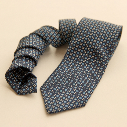
Känns lite budget. Blir en helt OK four-in-
hand-knut. Men sämre an andra A
Christensen-slipsar.
GABRIEL H
GEKAUFT AM AUF CAREOFCARL.SE
Ni har förstklassiga varor och därför handlar
jag hos er .Ni är dessutom snabba och
pålitliga.
THOMAS D
GEKAUFT AM AUF CAREOFCARL.SE
Fargen var som forventet og raskt levert :)
JIM Ø
GEKAUFT AM AUF CAREOFCARL.NO