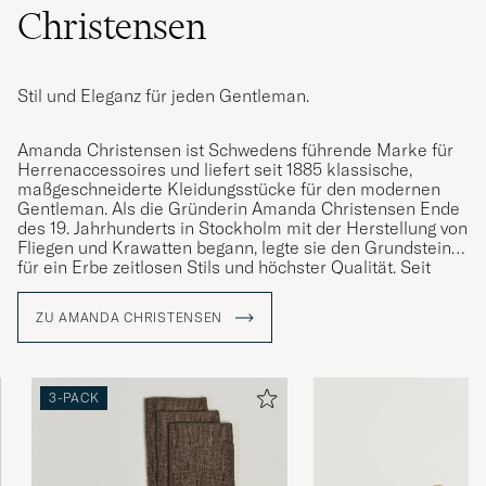
Christensen
Stil und Eleganz für jeden Gentleman.
Amanda Christensen ist Schwedens führende Marke für
Herrenaccessoires und liefert seit 1885 klassische,
maßgeschneiderte Kleidungsstücke für den modernen
Gentleman. Als die Gründerin Amanda Christensen Ende
des 19. Jahrhunderts in Stockholm mit der Herstellung von
Fliegen und Krawatten begann, legte sie den Grundstein
für ein Erbe zeitlosen Stils und höchster Qualität. Seit
1949 ist das Unternehmen königlicher Hoflieferant und
bietet heute Krawatten, Schals, Einstecktücher, Socken
ZU AMANDA CHRISTENSEN
und Manschettenknöpfe – Details, die die Persönlichkeit
und den Stil anspruchsvoller Männer weltweit
unterstreichen. Ein großer Teil der Produktion findet rund
um den Comer See in Italien statt, wo das Handwerk über
3-PACK
Generationen bewahrt wurde.