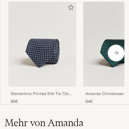
Riktigt bra köp, rekommenderar produkten
men framförallt Care of Carl!
SAMUEL F
GEKAUFT AM AUF CAREOFCARL.SE
Stenströms Printed Silk Tie 7,5cm
Amanda Christensen Mi
Navy
Classic Tie 8 cm Green
95€
64€
Mehr von Amanda