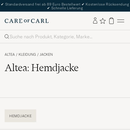
✔
Standardversand frei ab 89 Euro Bestellwert
✔
Kostenlose Rücksendung
✔
Schnelle Lieferung
Suche
ALTEA
/
KLEIDUNG
/
JACKEN
Altea: Hemdjacke
HEMDJACKE