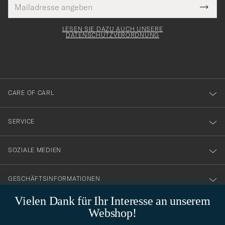
E-
Tack
lichtfeld
Mail
Submi
Adresse
för
Newsl
Form
LESEN SIE DAZU AUCH UNSERE
att
DATENSCHUTZVERORDNUNG
du
anmälde
dig
till
CARE OF CARL
vårt
nyhetsbrev!
SERVICE
SOZIALE MEDIEN
GESCHÄFTSINFORMATIONEN
Vielen Dank für Ihr Interesse an unserem
Webshop!
STILBERATUNG