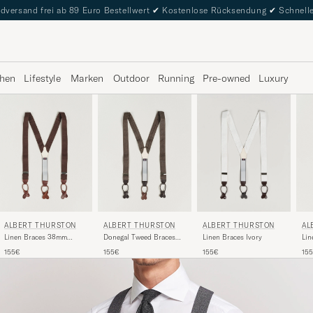
dversand frei ab 89 Euro Bestellwert
✔
Kostenlose Rücksendung
✔
Schnelle
hen
Lifestyle
Marken
Outdoor
Running
Pre-owned
Luxury
ALBERT THURSTON
ALBERT THURSTON
AL
ALBERT THURSTON
Linen Braces 38mm
Donegal Tweed Braces
Lin
Linen Braces Ivory
Brown
40mm Dark Brown
155€
155€
15
155€