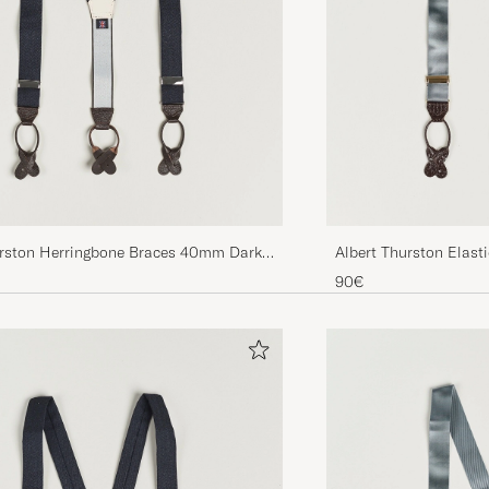
urston Herringbone Braces 40mm Dark
Albert Thurston Elast
35mm Dove Grey
90€