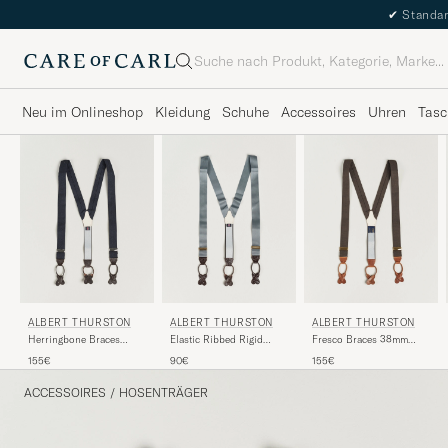
✔
Standar
Suche
Neu im Onlineshop
Kleidung
Schuhe
Accessoires
Uhren
Tasc
ALBERT THURSTON
ALBERT THURSTON
ALBERT THURSTON
Herringbone Braces
Elastic Ribbed Rigid
Fresco Braces 38mm
40mm Dark Blue
Braces 35mm Dove Grey
Brown
155€
90€
155€
ACCESSOIRES
/
HOSENTRÄGER