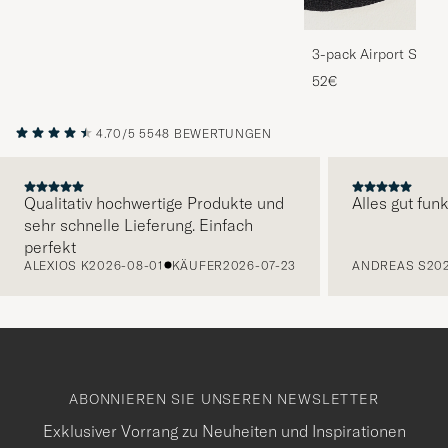
3-pack Airport Socks
Melange
52€
4.70/5
5548 BEWERTUNGEN
Qualitativ hochwertige Produkte und
Alles gut funk
sehr schnelle Lieferung. Einfach
VORHERIGE
perfekt
ALEXIOS K
2026-08-01
KÄUFER
2026-07-23
ANDREAS S
20
ABONNIEREN SIE UNSEREN NEWSLETTER
Exklusiver Vorrang zu Neuheiten und Inspirationen