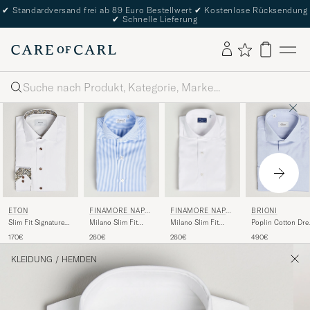
✔
Standardversand frei ab 89 Euro Bestellwert
✔
Kostenlose Rücksendung
✔
Schnelle Lieferung
Suche
FINAMORE NAPO
FINAMORE NAPO
ETON
BRIONI
LI
LI
Milano Slim Fit
Milano Slim Fit
Slim Fit Signature
Poplin Cotton Dre
Classic Shirt Blue
Stretch Shirt White
Twill Contrast Shirt
Shirt Light Blue
260€
260€
170€
490€
White
KLEIDUNG
/
HEMDEN