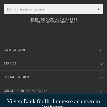
E-
Tack
lichtfeld
Mail
Submi
Adresse
för
Newsl
Form
LESEN SIE DAZU AUCH UNSERE
att
DATENSCHUTZVERORDNUNG
du
anmälde
dig
till
CARE OF CARL
vårt
nyhetsbrev!
SERVICE
SOZIALE MEDIEN
GESCHÄFTSINFORMATIONEN
Vielen Dank für Ihr Interesse an unserem