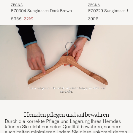
ZEGNA
ZEGNA
EZ0229 Sunglasses Bla
EZ0304 Sunglasses Dark Brown
Regulärer Preis
Reduzierter Preis
390€
535€
321€
Hemden pflegen und aufbewahren
Durch die korrekte Pflege und Lagerung Ihres Hemdes
können Sie nicht nur seine Qualität bewahren, sondern
auch Falten minimieren. Indem Sie diese unkomplizierten