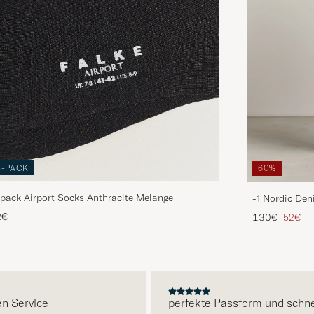
3-PACK
60%
pack Airport Socks Anthracite Melange
-1 Nordic Den
Regulärer Pre
Reduzie
2€
130€
52€
E
ervice
perfekte Passform und schnelle