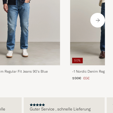
50%
im Regular Fit Jeans 90's Blue
-1 Nordic Denim Regular 
is
rter Preis
Regulärer Preis
Reduzierter Preis
130€
65€
Guter Service , schnelle Lieferung
Qua