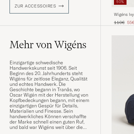
50%
ZUR ACCESSOIRES
Wigéns Iv
Regulärer 
Red
110€
55
Mehr von Wigéns
Einzigartige schwedische
Handwerkskunst seit 1906. Seit
Beginn des 20. Jahrhunderts steht
Wigéns für zeitlose Eleganz, Qualität
und echtes Handwerk. Die
Geschichte begann in Tranås, wo
Oscar Wigén mit der Herstellung von
Kopfbedeckungen begann, mit einem
einzigartigen Gespür für Details,
Materialien und Finesse. Sein
handwerkliches Können verschaffte
der Marke schnell einen guten Ruf,
und bald war Wigéns weit über die
Stadtgrenzen hinaus bekannt. Heute