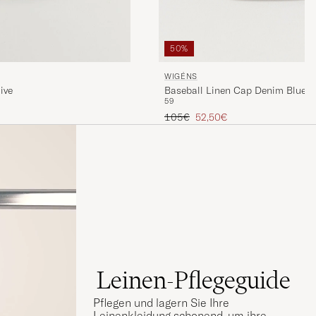
50%
WIGÉNS
Baseball Linen Cap Denim Blue
ive
59
Regulärer Preis
Reduzierter Preis
is
105€
52,50€
Leinen-Pflegeguide
Pflegen und lagern Sie Ihre
Leinenkleidung schonend, um ihre