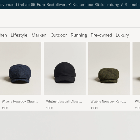
dversand frei ab 89 Euro Bestellwert
✔
Kostenlose Rücksendung
✔
Schnelle
hen
Lifestyle
Marken
Outdoor
Running
Pre-owned
Luxury
Wigéns Newsboy Classic
Wigéns Baseball Classic
Wigéns Newsboy Retro
Wig
Shetland Wool Navy
Melton Wool Black
Donegal Wool Dark Green
She
110€
100€
130€
110