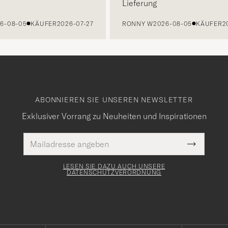
Lieferung
8-05
KÄUFER
2026-07-27
RONNY W
2026-08-05
KÄUFER
2026
ABONNIEREN SIE UNSEREN NEWSLETTER
Exklusiver Vorrang zu Neuheiten und Inspirationen
E-
Pflichtfeld
Mail
Submit
Adresse
Newslette
Form
LESEN SIE DAZU AUCH UNSERE
DATENSCHUTZVERORDNUNG