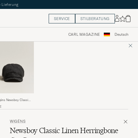
 Lieferung
SERVICE
STILBERATUNG
CARL MAGAZINE
Deutsch
éns Newsboy Classic
tland Wool Dark Grey
€
WIGÉNS
Newsboy Classic Linen Herringbone