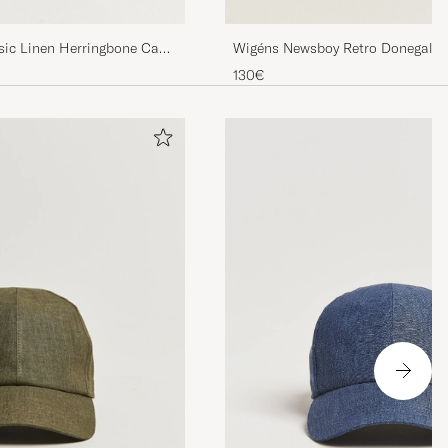
ic Linen Herringbone Cap
Wigéns Newsboy Retro Donegal W
is
130€