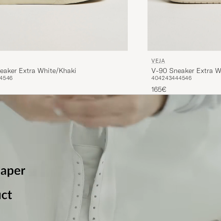
VEJA
aker Extra White/Khaki
V-90 Sneaker Extra W
45
46
40
42
43
44
45
46
165€