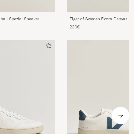
ball Spezial Sneaker
Tiger of Sweden Exora Canvas Sn
Grey
230€