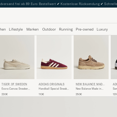
dversand frei ab 89 Euro Bestellwert
✔
Kostenlose Rücksendung
✔
Schnelle
hen
Lifestyle
Marken
Outdoor
Running
Pre-owned
Luxury
AD
TIGER OF SWEDEN
ADIDAS ORIGINALS
NEW BALANCE MADE I
N US & UK
Sa
Exora Canvas Sneaker
Handball Spezial Sneaker
New Balance Made in
Whi
Seline Grey
Maroon/White
Made in UK Allerdale
12
230€
110€
250€
White Pepper