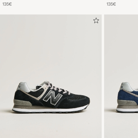
Suede
Suede
135€
135€