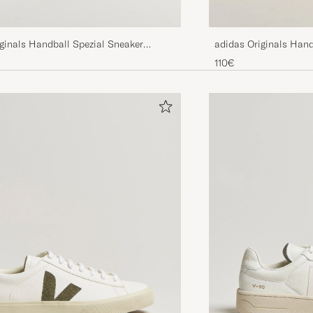
adidas Originals Hand
ginals Handball Spezial Sneaker
Beige/White
ck
110€