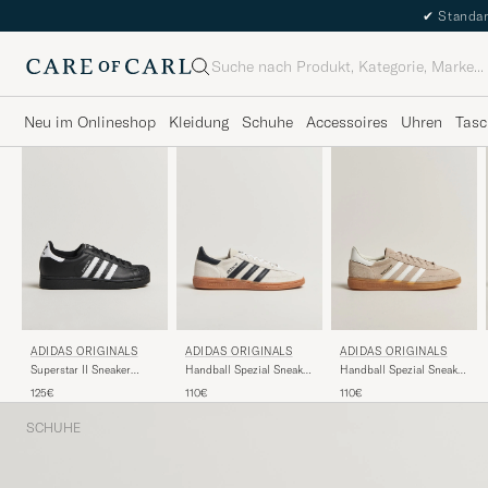
✔
Standar
Suche
Neu im Onlineshop
Kleidung
Schuhe
Accessoires
Uhren
Tasc
ADIDAS ORIGINALS
ADIDAS ORIGINALS
ADIDAS ORIGINALS
Superstar II Sneaker
Handball Spezial Sneaker
Handball Spezial Sneaker
Black/White
Beige/Black
Beige/White
125€
110€
110€
SCHUHE