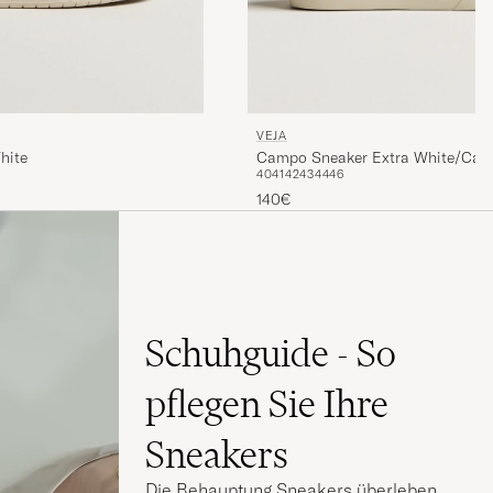
VEJA
hite
Campo Sneaker Extra White/Cali
40
41
42
43
44
46
140€
Schuhguide - So
pflegen Sie Ihre
Sneakers
Die Behauptung Sneakers überleben