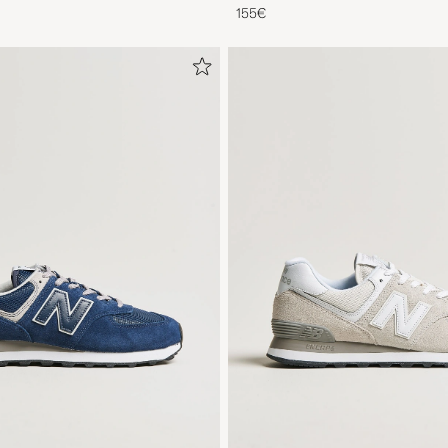
Oiled Leather
155€