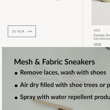
ob es sich um die Rohstoffe handelt,
unter welchen Bedingungen der
Schuh hergestellt oder wie er zum
Kunden geliefert wurde.
VEJA
ZU VEJA
Campo Sne
40
41
42
43
44
140€