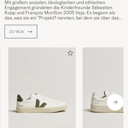
Mit großem sozialen, ökologischen und ethischen
Engagement gründeten die Kinderfreunde Sébastien
Kopp und François Morillion 2005 Veja. Es begann als
das, was sie ein "Projekt? nannten, bei dem sie über das
schöne Äußere eines Produkts und die dahinter liegenden
Aspekte hinausblicken will, unabhängig davon, ob es sich
ZU VEJA
um die Rohstoffe handelt, unter welchen Bedingungen der
Schuh hergestellt oder wie er zum Kunden geliefert
wurde.