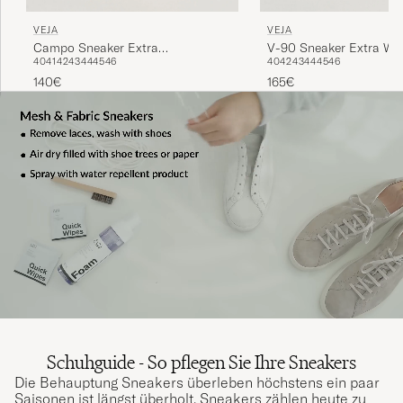
VEJA
VEJA
Campo Sneaker Extra
V-90 Sneaker Extra Wh
40
41
42
43
44
45
46
40
42
43
44
45
46
White/Khaki
140€
165€
Schuhguide - So pflegen Sie Ihre Sneakers
Die Behauptung Sneakers überleben höchstens ein paar
Saisonen ist längst überholt. Sneakers zählen heute zu