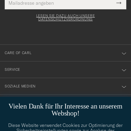
Tack
lichtfeld
Mail
Submi
Adresse
för
Newsl
Form
LESEN SIE DAZU AUCH UNSERE
att
DATENSCHUTZVERORDNUNG
du
anmälde
dig
till
CARE OF CARL
vårt
nyhetsbrev!
SERVICE
SOZIALE MEDIEN
GESCHÄFTSINFORMATIONEN
Vielen Dank für Ihr Interesse an unserem
Webshop!
Diese Website verwendet Cookies zur Optimierung der
STILBERATUNG
Sicherheitseinstellungen sowie zur Analyse der