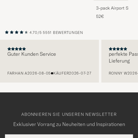
3-pack Airport Socks
Melange
52€
4.70/5
5551 BEWERTUNGEN
Guter Kunden Service
perfekte Pas
Lieferung
VORHERIGE
FARHAN A
2026-08-05
KÄUFER
2026-07-27
RONNY W
2026
ABONNIEREN SIE UNSEREN NEWSLETTER
Exklusiver Vorrang zu Neuheiten und Inspirationen
E-