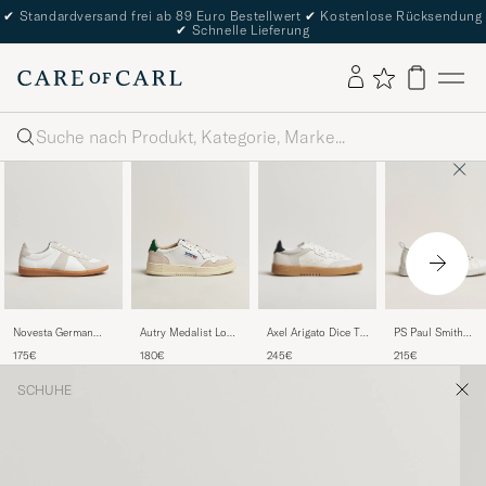
✔
Standardversand frei ab 89 Euro Bestellwert
✔
Kostenlose Rücksendung
✔
Schnelle Lieferung
Suche
Axel Arigato Dice T-
PS Paul Smith
Novesta German
Autry Medalist Low
Tone Sneaker
Miyata Sneaker
Army Trainer White
Leather/Suede
245€
215€
175€
180€
White/Gum
White
Sneaker
White/Amazon
SCHUHE