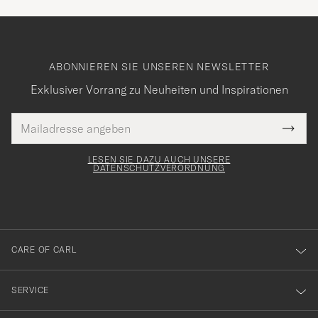
ABONNIEREN SIE UNSEREN NEWSLETTER
Exklusiver Vorrang zu Neuheiten und Inspirationen
E-
Tack
lichtfeld
Mail
Submi
Adresse
för
Newsl
Form
LESEN SIE DAZU AUCH UNSERE
att
DATENSCHUTZVERORDNUNG
du
anmälde
dig
till
CARE OF CARL
vårt
nyhetsbrev!
SERVICE