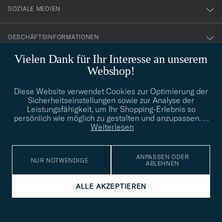
SOZIALE MEDIEN
GESCHÄFTSINFORMATIONEN
Vielen Dank für Ihr Interesse an unserem
Webshop!
STILBERATUNG
Diese Website verwendet Cookies zur Optimierung der
Benötigen Sie Hilfe bei der Suche nach Ihrem persönlichen Stil?
Sicherheitseinstellungen sowie zur Analyse der
Wenden Sie sich an uns, wir helfen Ihnen gerne weiter!
Leistungsfähigkeit, um Ihr Shopping-Erlebnis so
persönlich wie möglich zu gestalten und anzupassen.
…
info@careofcarl.de
STILBERATUNG
Weiterlesen
ANPASSEN ODER
NUR NOTWENDIGE
ABLEHNEN
© Care of Carl 2026
ALLE AKZEPTIEREN