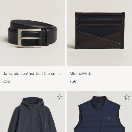
Barnabie Leather Belt 3,5 cm
MismoM/S
Black
CardholderNavy/Dark Brown
80€
75€