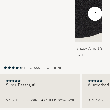
3-pack Airport Socks
Melange
52€
4.70/5
5553 BEWERTUNGEN
Super. Passt gut!
Wunderbar!
VORHERIGE
MARKUS H
2026-08-06
KÄUFER
2026-07-28
BENJAMIN S
2