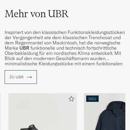
Mehr von UBR
Inspiriert von den klassischen Funktionskleidungsstücken
der Vergangenheit wie dem klassischen Trenchcoat und
dem Regenmantel von Mackintosh, hat die norwegische
Marke
UBR
funktionelle und technisch fortschrittliche
Oberbekleidung für ein nordisches Klima entwickelt. Mit
Blick auf den modernen Geschäftsmann wurden
minimalistische Kleidungsstücke mit einem funktionalen
und einfachen Design entworfen, die sowohl in die U-Bahn
als auch auf die Straße passt und bei jedem Wetter warm
ZU UBR
und trocken hält.
NEU