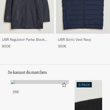
UBR Regulator Parka Black
UBR Sonic Vest Navy
Storm
800€
350€
So kannst du matchen
3-PACK
55€