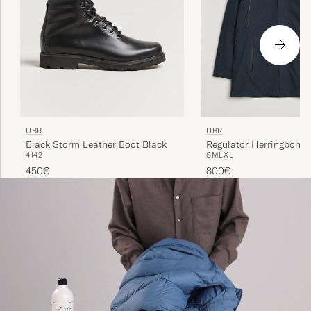
UBR
UBR
Black Storm Leather Boot Black
41
42
S
M
L
XL
450€
800€