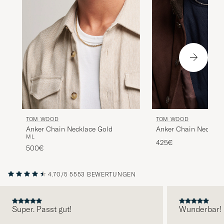
TOM WOOD
TOM WOOD
Anker Chain Necklace
Anker Chain Necklace Gold
M
L
425€
500€
4.70/5
5553 BEWERTUNGEN
Super. Passt gut!
Wunderbar!