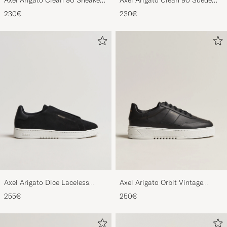
Axel Arigato Clean 90 Sneaker
Axel Arigato Clean 90 Suede
Black
Sneaker Black
230€
230€
Axel Arigato Dice Laceless
Axel Arigato Orbit Vintage
Suede Sneaker Black
Sneaker Black
255€
250€