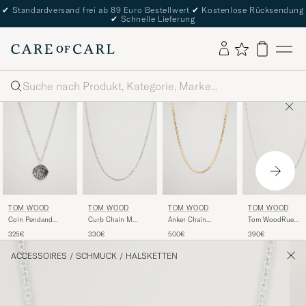
✔
Standardversand frei ab 89 Euro Bestellwert
✔
Kostenlose Rücksendung
✔
Schnelle Lieferung
Suche
TOM WOOD
TOM WOOD
TOM WOOD
TOM WOOD
Coin Pendand
Curb Chain M
Tom WoodRue
Anker Chain
Necklace Silver
Necklace Silver
Chain
Necklace Gold
325€
330€
390€
500€
NecklaceSilver
ACCESSOIRES
/
SCHMUCK
/
HALSKETTEN