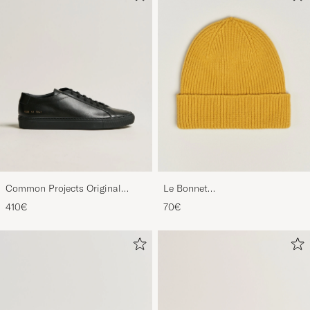
Common Projects Original
Le Bonnet
Achilles Sneaker Black
Lambswool/Caregora Beanie
410€
70€
Mustard