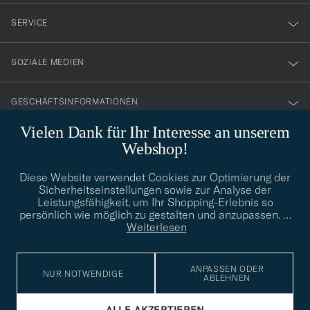
nyhetsbrev!
SERVICE
SOZIALE MEDIEN
GESCHÄFTSINFORMATIONEN
Vielen Dank für Ihr Interesse an unserem
Webshop!
STILBERATUNG
Diese Website verwendet Cookies zur Optimierung der
Benötigen Sie Hilfe bei der Suche nach Ihrem persönlichen Stil?
Sicherheitseinstellungen sowie zur Analyse der
Wenden Sie sich an uns, wir helfen Ihnen gerne weiter!
Leistungsfähigkeit, um Ihr Shopping-Erlebnis so
persönlich wie möglich zu gestalten und anzupassen.
…
info@careofcarl.de
STILBERATUNG
Weiterlesen
ANPASSEN ODER
NUR NOTWENDIGE
ABLEHNEN
© Care of Carl 2026