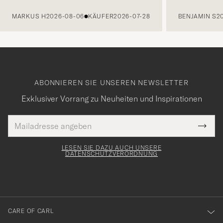
VORHERIGE
MARKUS H
2026-08-06
KÄUFER
2026-07-28
BENJAMIN S
2
ABONNIEREN SIE UNSEREN NEWSLETTER
Exklusiver Vorrang zu Neuheiten und Inspirationen
E-
Tack
lichtfeld
Mail
Submi
Adresse
för
Newsl
Form
LESEN SIE DAZU AUCH UNSERE
att
DATENSCHUTZVERORDNUNG
du
anmälde
dig
till
CARE OF CARL
vårt