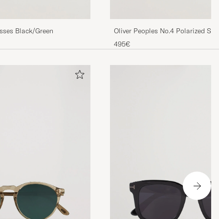
sses Black/Green
Oliver Peoples No.4 Polarized Su
Tortoise
495€