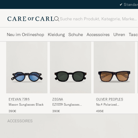
✔
Standar
Suche
Neu im Onlineshop
Kleidung
Schuhe
Accessoires
Uhren
Tasc
EYEVAN 7285
ZEGNA
OLIVER PEOPLES
Mason Sunglasses Black
EZ0229 Sunglasses
No.4 Polarized
Black/Green
Sunglasses Atago
390€
390€
495€
Tortoise
ACCESSOIRES