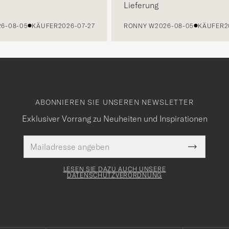
Lieferung
8-05
KÄUFER
2026-07-27
RONNY W
2026-08-05
KÄUFER
2026-
ABONNIEREN SIE UNSEREN NEWSLETTER
Exklusiver Vorrang zu Neuheiten und Inspirationen
E-
Pflichtfeld
Mail
Submit
Adresse
Newslette
Form
LESEN SIE DAZU AUCH UNSERE
DATENSCHUTZVERORDNUNG