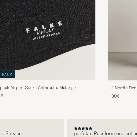
3-PACK
pack Airport Socks Anthracite Melange
-1 Nordic Den
2€
130€
E
ervice
perfekte Passform und schnelle