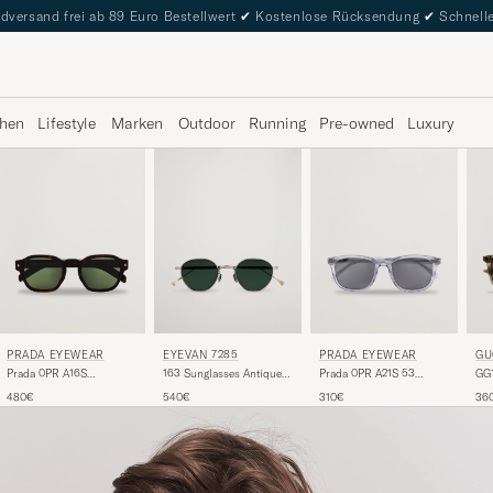
dversand frei ab 89 Euro Bestellwert
✔
Kostenlose Rücksendung
✔
Schnelle
hen
Lifestyle
Marken
Outdoor
Running
Pre-owned
Luxury
PRADA EYEWEAR
EYEVAN 7285
PRADA EYEWEAR
GU
Prada 0PR A16S
163 Sunglasses Antique
Prada 0PR A21S 53
GG1
Sunglasses Radica
Gold
Transparent Azure
Tra
480€
540€
310€
36
Tortoise