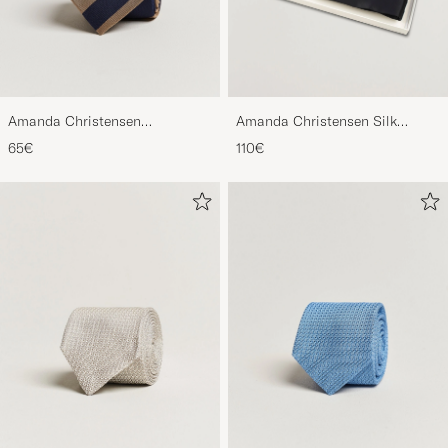
Amanda Christensen
Amanda Christensen Silk
Regemental Stripe Classic Tie 8
Cummerbund Set Black Black
65€
110€
cm Sand/Navy