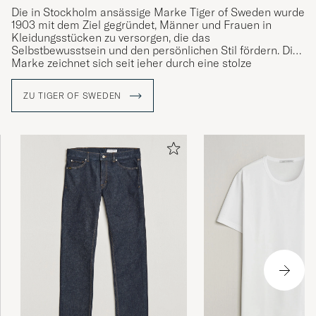
Die
in Stockholm ansässige Marke
Tiger of Sweden wurde
1903 mit dem Ziel gegründet, Männer und Frauen in
Kleidungsstücken zu versorgen, die das
Selbstbewusstsein und den persönlichen Stil fördern. Die
Marke zeichnet sich seit jeher durch eine stolze
Schneidertradition und sorgfältige Verarbeitung mit Fokus
auf Schnitt, Form und Materialien aus.
Die Kernwerte der
ZU TIGER OF SWEDEN
Marke sind Kultur, Kreativität und handwerkliches
Können sowie
das Streben nach
ständiger
Weiterentwicklung sowohl von Design und Qualität als
auch von intellektuellen Werten.