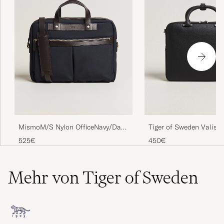
MismoM/S Nylon OfficeNavy/Dark
Tiger of Sweden Valise
Brown
Leather Briefcase Black
525€
450€
Mehr von Tiger of Sweden