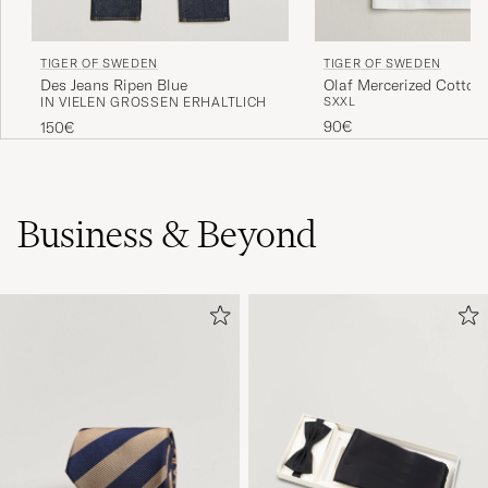
TIGER OF SWEDEN
TIGER OF SWEDEN
Des Jeans Ripen Blue
Olaf Mercerized Cotton 
IN VIELEN GRÖSSEN ERHÄLTLICH
S
XXL
Pure White
90€
150€
Business & Beyond