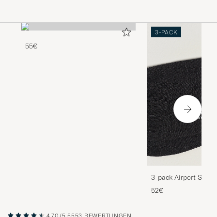
3-PACK
55€
3-pack Airport Socks
Melange
52€
4.70/5
5553 BEWERTUNGEN