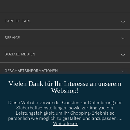
anmälde
dig
till
CARE OF CARL
vårt
nyhetsbrev!
SERVICE
SOZIALE MEDIEN
GESCHÄFTSINFORMATIONEN
Vielen Dank für Ihr Interesse an unserem
Webshop!
STILBERATUNG
Diese Website verwendet Cookies zur Optimierung der
Benötigen Sie Hilfe bei der Suche nach Ihrem persönlichen Stil?
Sicherheitseinstellungen sowie zur Analyse der
Wenden Sie sich an uns, wir helfen Ihnen gerne weiter!
Leistungsfähigkeit, um Ihr Shopping-Erlebnis so
persönlich wie möglich zu gestalten und anzupassen.
…
info@careofcarl.de
STILBERATUNG
Weiterlesen