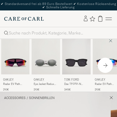
✔
Standardversand frei ab 89 Euro Bestellwert
✔
Kostenlose Rücksendung
✔
Schnelle Lieferung
Suche
OAKLEY
OAKLEY
TOM FORD
OAKLEY
Radar EV Path
Eye Jacket Redux
Dax TF0751-N
Radar EV Path
Sunglasses Matte
Sunglasses Silver
Sunglasses Black
Sunglasses
210€
210€
345€
210€
Black
Polished Black/Bl
ACCESSOIRES
/
SONNENBRILLEN