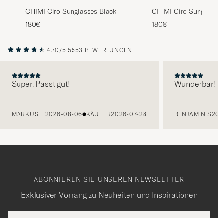
CHIMI Ciro Sunglasses Black
CHIMI Ciro Sunglasse
180€
180€
4.70/5
5553 BEWERTUNGEN
Super. Passt gut!
Wunderbar!
VORHERIGE
MARKUS H
2026-08-06
KÄUFER
2026-07-28
BENJAMIN S
2
ABONNIEREN SIE UNSEREN NEWSLETTER
Exklusiver Vorrang zu Neuheiten und Inspirationen
E-