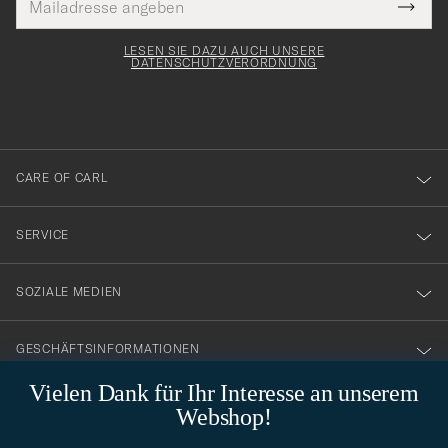
Tack
lichtfeld
Mail
Submi
Adresse
för
Newsl
Form
LESEN SIE DAZU AUCH UNSERE
att
DATENSCHUTZVERORDNUNG
du
anmälde
dig
till
CARE OF CARL
vårt
nyhetsbrev!
SERVICE
SOZIALE MEDIEN
GESCHÄFTSINFORMATIONEN
Vielen Dank für Ihr Interesse an unserem
Webshop!
STILBERATUNG