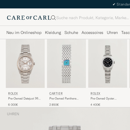
✔
Standar
Suche
Neu im Onlineshop
Kleidung
Schuhe
Accessoires
Uhren
Tasc
ROLEX
CARTIER
ROLEX
Pre-Owned Datejust 36
Pre-Owned Panthere
Pre-Owned Oyster
16234
Ruban
Perpetual
6 000€
2 850€
4 400€
UHREN