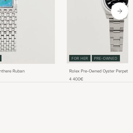
FOR HER
PRE-OWNED
nthere Ruban
Rolex Pre-Owned Oyster Perpetua
4 400€