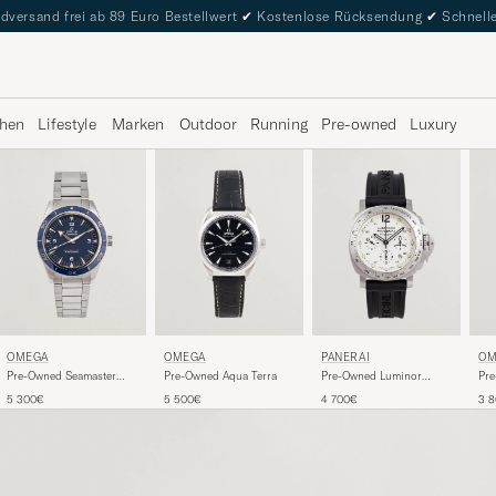
dversand frei ab 89 Euro Bestellwert
✔
Kostenlose Rücksendung
✔
Schnelle
hen
Lifestyle
Marken
Outdoor
Running
Pre-owned
Luxury
OMEGA
OMEGA
PANERAI
OM
Pre-Owned Seamaster
Pre-Owned Aqua Terra
Pre-Owned Luminor
Pre
300
Daylight
Mar
5 300€
5 500€
4 700€
3 