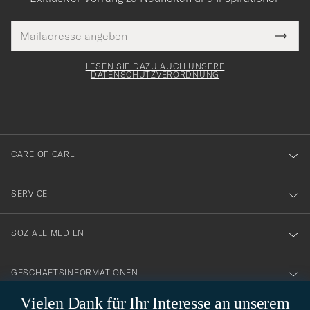
E-
Tack
lichtfeld
Mail
Submi
Adresse
för
Newsl
Form
LESEN SIE DAZU AUCH UNSERE
att
DATENSCHUTZVERORDNUNG
du
anmälde
dig
till
CARE OF CARL
vårt
nyhetsbrev!
SERVICE
SOZIALE MEDIEN
GESCHÄFTSINFORMATIONEN
Vielen Dank für Ihr Interesse an unserem