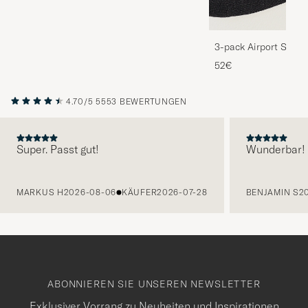
3-pack Airport Socks
Melange
52€
4.70/5
5553 BEWERTUNGEN
Super. Passt gut!
Wunderbar!
VORHERIGE
MARKUS H
2026-08-06
KÄUFER
2026-07-28
BENJAMIN S
2
ABONNIEREN SIE UNSEREN NEWSLETTER
Exklusiver Vorrang zu Neuheiten und Inspirationen