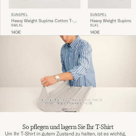
SUNSPEL
SUNSPEL
Heavy Weight Supima C
Heavy Weight Supima Cotton T-
S
L
XL
S
M
L
XL
Shirt White
Shirt Midnight Navy
140€
140€
So pflegen und lagern Sie Ihr T-Shirt
Um Ihr T-Shirt in gutem Zustand zu halten, ist es wichtig,