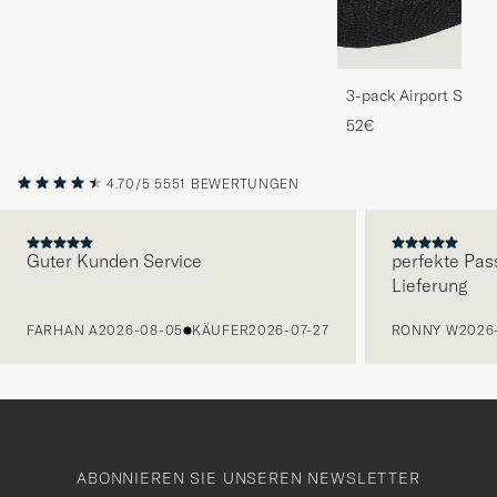
3-pack Airport Socks
Melange
52€
4.70/5
5551 BEWERTUNGEN
Guter Kunden Service
perfekte Pas
Lieferung
VORHERIGE
FARHAN A
2026-08-05
KÄUFER
2026-07-27
RONNY W
2026
ABONNIEREN SIE UNSEREN NEWSLETTER