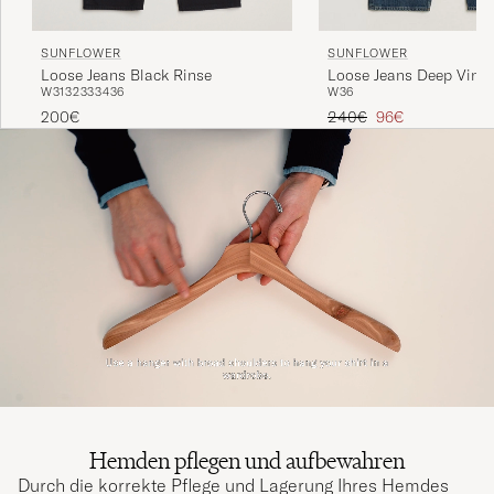
SUNFLOWER
SUNFLOWER
Loose Jeans Black Rinse
Loose Jeans Deep Vint
W31
32
33
34
36
W36
Regulärer Preis
Reduzierter Preis
200€
240€
96€
Hemden pflegen und aufbewahren
Durch die korrekte Pflege und Lagerung Ihres Hemdes