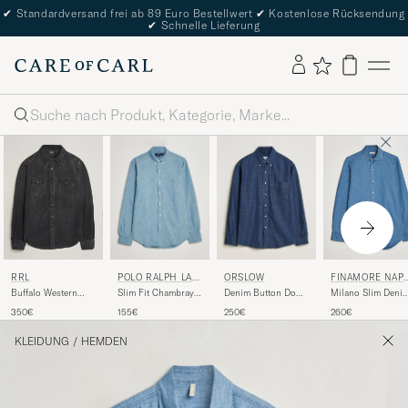
✔
Standardversand frei ab 89 Euro Bestellwert
✔
Kostenlose Rücksendung
✔
Schnelle Lieferung
Suche
POLO RALPH LAU
ORSLOW
RRL
FINAMORE NAP
REN
LI
Slim Fit Chambray
Denim Button Down
Buffalo Western
Milano Slim Deni
Shirt Washed
Shirt One Wash
Shirt Black
Shirt Light Indigo
155€
250€
350€
260€
KLEIDUNG
/
HEMDEN