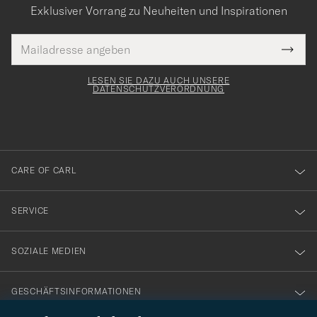
Exklusiver Vorrang zu Neuheiten und Inspirationen
E-
Tack
lichtfeld
Mail
Submi
Adresse
för
Newsl
Form
LESEN SIE DAZU AUCH UNSERE
att
DATENSCHUTZVERORDNUNG
du
anmälde
dig
till
CARE OF CARL
vårt
nyhetsbrev!
SERVICE
SOZIALE MEDIEN
GESCHÄFTSINFORMATIONEN