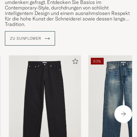
umdenken gefragt. Entdecken Sie Basics im
Contemporary-Style, durchdrungen von schlicht
intelligentem Design und einem ausnahmslosen Respekt
für die hohe Kunst der Schneiderei sowie dessen lange
Tradition.
Die Kollektionen des dänischen Newcomer-Labels
ZU SUNFLOWER
Sunflower stammen von einer kreativen Expertengruppe
für Herrenmode aus dem wunderschönen Kopenhagen
mit gemeinsamen Gedanken und Zielen. Wie die
Sonnenblume ins Spiel kommt? Das strahlende Symbol
60%
steht für die Vision des Labels und den Wunsch nach
nachhaltiger Qualität und langanhaltender Freude.