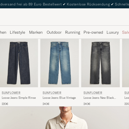
dversand frei ab 89 Euro Bestellwert
✔
Kostenlose Rücksendung
✔
Schnelle
hen
Lifestyle
Marken
Outdoor
Running
Pre-owned
Luxury
Sal
SUNFLOWER
SUNFLOWER
SUNFLOWER
SU
Loose Jeans Simple Rinse
Loose Jeans Blue Vintage
Loose Jeans New Black
Loo
Worn
Bla
220€
240€
240€
22