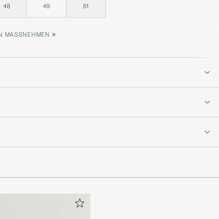
48
49
51
»
 MASSNEHMEN