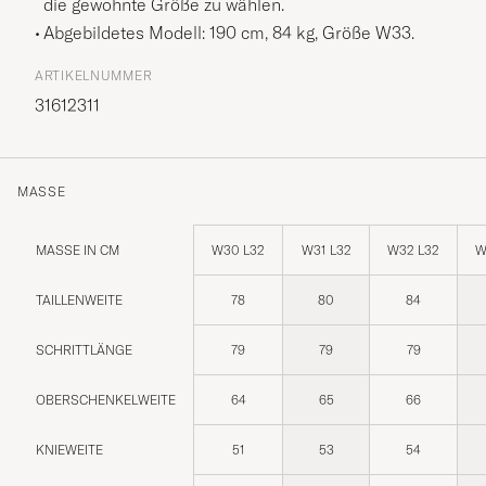
die gewohnte Größe zu wählen.
Abgebildetes Modell: 190 cm, 84 kg, Größe
W33
.
ARTIKELNUMMER
31612311
MASSE
MASSE IN CM
W30 L32
W31 L32
W32 L32
W
TAILLENWEITE
78
80
84
SCHRITTLÄNGE
79
79
79
OBERSCHENKELWEITE
64
65
66
KNIEWEITE
51
53
54