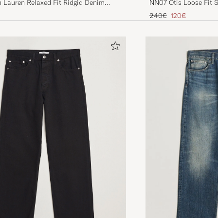
h Lauren Relaxed Fit Ridgid Denim
NN07 Otis Loose Fit S
ekman
Regulärer Preis
Reduzierter Pre
240€
120€