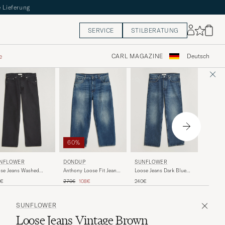
 Lieferung
SERVICE
STILBERATUNG
e
CARL MAGAZINE
Deutsch
60%
NUDIE 
NFLOWER
DONDUP
SUNFLOWER
Regular 
se Jeans Washed
Anthony Loose Fit Jeans
Loose Jeans Dark Blue
Tracks
ck
Medium Blue
Worn
Regulärer Preis
Reduzierter Preis
200€
0€
270€
108€
240€
SUNFLOWER
Loose Jeans Vintage Brown