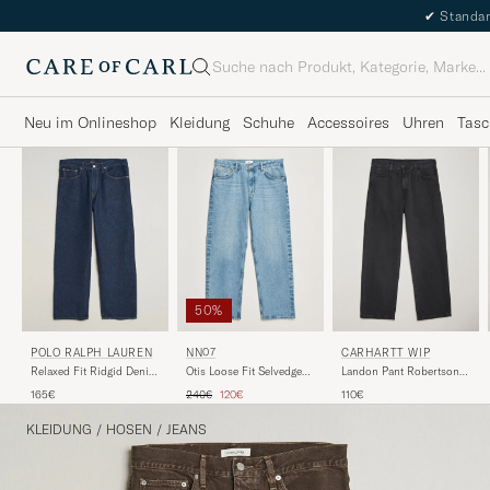
✔
Standar
Suche
Neu im Onlineshop
Kleidung
Schuhe
Accessoires
Uhren
Tasc
50%
CARHARTT WIP
POLO RALPH LAUREN
NN07
Landon Pant Robertson
Relaxed Fit Ridgid Denim
Otis Loose Fit Selvedge
Denim Black Stone
Jeans Beekman
Jeans Light Blue
Regulärer Preis
Reduzierter Preis
110€
165€
240€
120€
Washed
KLEIDUNG
/
HOSEN
/
JEANS