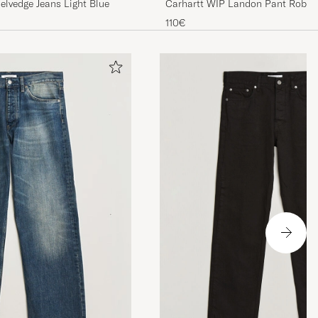
Carhartt WIP Landon Pant Rober
elvedge Jeans Light Blue
Black Stone Washed
is
110€