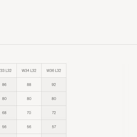
33 L32
W34 L32
W36 L32
86
88
92
80
80
80
68
70
72
56
56
57