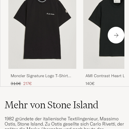
Moncler Signature Logo T-Shirt
AMI Contrast Heart Log
Black
Black
Regulärer Preis
Reduzierter Preis
310€
217€
140€
Mehr von Stone Island
1982 gründete der italienische Textilingenieur, Massimo
Ostis, Stone Island. Zu Ostis gesellte sich Carlo Rivetti, der