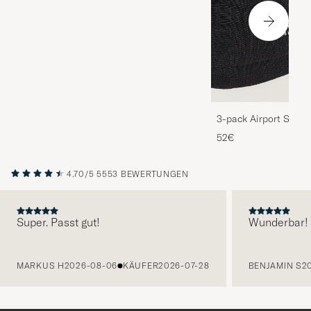
3-pack Airport Socks
Melange
52€
4.70/5
5553 BEWERTUNGEN
Super. Passt gut!
Wunderbar!
VORHERIGE
MARKUS H
2026-08-06
KÄUFER
2026-07-28
BENJAMIN S
2