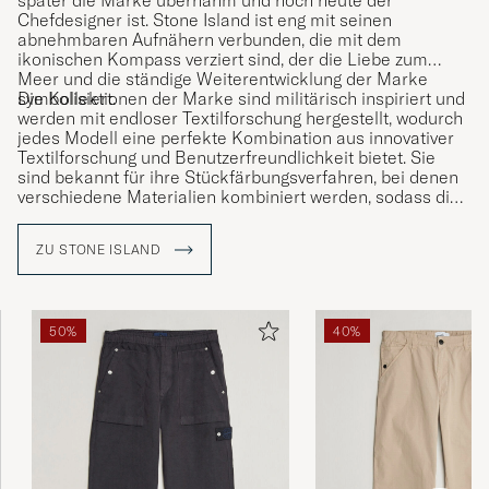
später die Marke übernahm und noch heute der
Chefdesigner ist. Stone Island ist eng mit seinen
abnehmbaren Aufnähern verbunden, die mit dem
ikonischen Kompass verziert sind, der die Liebe zum
Meer und die ständige Weiterentwicklung der Marke
symbolisiert.
Die Kollektionen der Marke sind militärisch inspiriert und
werden mit endloser Textilforschung hergestellt, wodurch
jedes Modell eine perfekte Kombination aus innovativer
Textilforschung und Benutzerfreundlichkeit bietet. Sie
sind bekannt für ihre Stückfärbungsverfahren, bei denen
verschiedene Materialien kombiniert werden, sodass die
Farbe auf unterschiedliche Weise haftet und so einen
einzigartigen Charakter erhält.
ZU STONE ISLAND
50%
40%