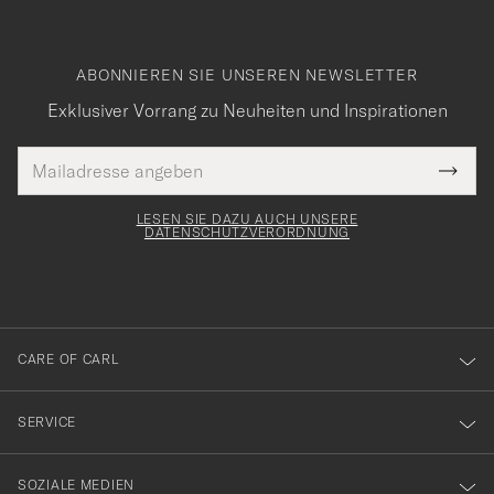
ABONNIEREN SIE UNSEREN NEWSLETTER
Exklusiver Vorrang zu Neuheiten und Inspirationen
E-
Tack
lichtfeld
Mail
Submi
Adresse
för
Newsl
Form
LESEN SIE DAZU AUCH UNSERE
att
DATENSCHUTZVERORDNUNG
du
anmälde
dig
till
CARE OF CARL
vårt
nyhetsbrev!
SERVICE
SOZIALE MEDIEN