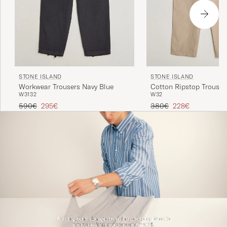
STONE ISLAND
STONE ISLAND
Workwear Trousers Navy Blue
Cotton Ripstop Trouser
W31
32
W32
Regulärer Preis
Reduzierter Preis
Regulärer Preis
Reduzierter Preis
590€
295€
380€
228€