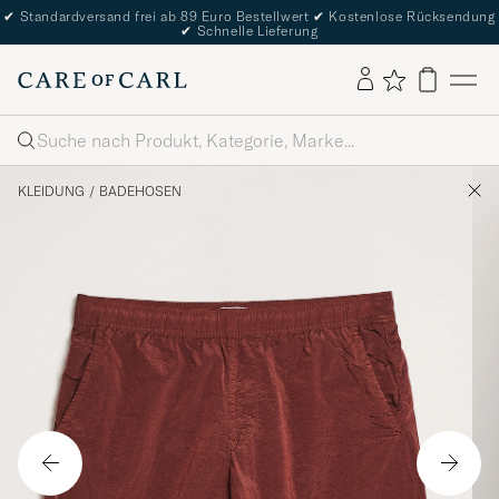
✔
Standardversand frei ab 89 Euro Bestellwert
✔
Kostenlose Rücksendung
✔
Schnelle Lieferung
Suche
KLEIDUNG
/
BADEHOSEN