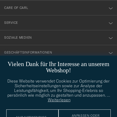
till
CARE OF CARL
vårt
nyhetsbrev!
SERVICE
SOZIALE MEDIEN
GESCHÄFTSINFORMATIONEN
Vielen Dank für Ihr Interesse an unserem
Webshop!
STILBERATUNG
Diese Website verwendet Cookies zur Optimierung der
Benötigen Sie Hilfe bei der Suche nach Ihrem persönlichen Stil?
Sicherheitseinstellungen sowie zur Analyse der
Wenden Sie sich an uns, wir helfen Ihnen gerne weiter!
Leistungsfähigkeit, um Ihr Shopping-Erlebnis so
persönlich wie möglich zu gestalten und anzupassen.
…
info@careofcarl.de
STILBERATUNG
Weiterlesen
ANPASSEN ODER