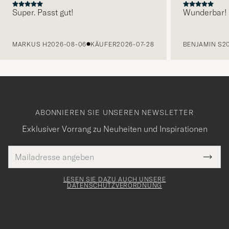
Super. Passt gut!
Wunderbar!
VORHERIGE
MARKUS H
2026-08-06
KÄUFER
2026-07-28
BENJAMIN S
2
ABONNIEREN SIE UNSEREN NEWSLETTER
Exklusiver Vorrang zu Neuheiten und Inspirationen
E-
Tack
lichtfeld
Mail
Submi
Adresse
för
Newsl
Form
LESEN SIE DAZU AUCH UNSERE
att
DATENSCHUTZVERORDNUNG
du
anmälde
dig