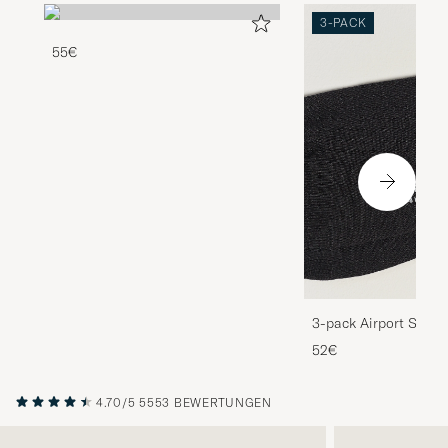
3-PACK
55€
3-pack Airport Socks
Melange
52€
4.70/5
5553 BEWERTUNGEN