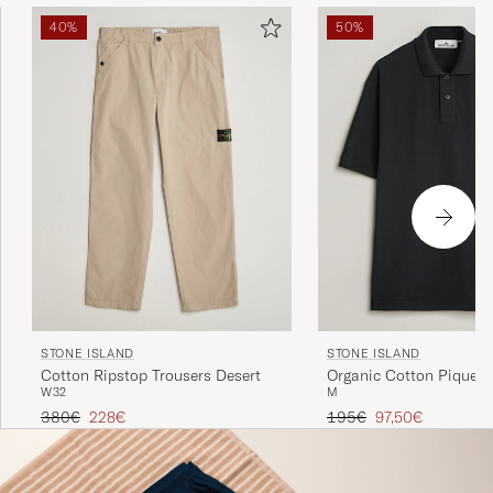
40%
50%
STONE ISLAND
STONE ISLAND
Cotton Ripstop Trousers Desert
Organic Cotton Pique B
W32
M
Regulärer Preis
Reduzierter Preis
Regulärer Preis
Reduzierter Preis
380€
228€
195€
97,50€