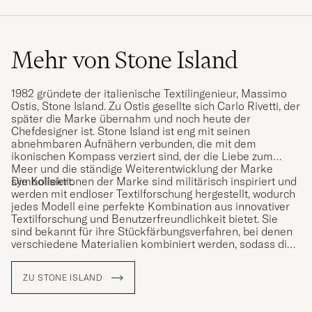
Mehr von Stone Island
1982 gründete der italienische Textilingenieur, Massimo
Ostis, Stone Island. Zu Ostis gesellte sich Carlo Rivetti, der
später die Marke übernahm und noch heute der
Chefdesigner ist. Stone Island ist eng mit seinen
abnehmbaren Aufnähern verbunden, die mit dem
ikonischen Kompass verziert sind, der die Liebe zum
Meer und die ständige Weiterentwicklung der Marke
symbolisiert.
Die Kollektionen der Marke sind militärisch inspiriert und
werden mit endloser Textilforschung hergestellt, wodurch
jedes Modell eine perfekte Kombination aus innovativer
Textilforschung und Benutzerfreundlichkeit bietet. Sie
sind bekannt für ihre Stückfärbungsverfahren, bei denen
verschiedene Materialien kombiniert werden, sodass die
Farbe auf unterschiedliche Weise haftet und so einen
einzigartigen Charakter erhält.
ZU STONE ISLAND