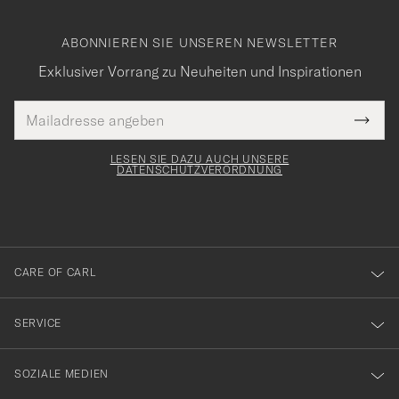
ABONNIEREN SIE UNSEREN NEWSLETTER
Exklusiver Vorrang zu Neuheiten und Inspirationen
E-
Tack
lichtfeld
Mail
Submi
Adresse
för
Newsl
Form
LESEN SIE DAZU AUCH UNSERE
att
DATENSCHUTZVERORDNUNG
du
anmälde
dig
till
CARE OF CARL
vårt
nyhetsbrev!
SERVICE
SOZIALE MEDIEN