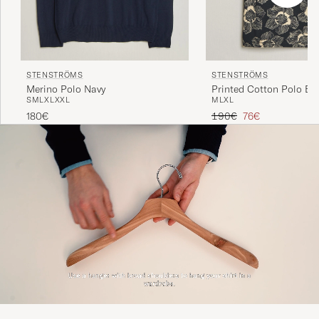
STENSTRÖMS
STENSTRÖMS
Merino Polo Navy
Printed Cotton Polo Bl
S
M
L
XL
XXL
M
L
XL
Regulärer Preis
Reduzierter Preis
180€
190€
76€