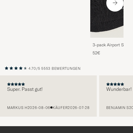
3-pack Airport Socks
Melange
52€
4.70/5
5553 BEWERTUNGEN
Super. Passt gut!
Wunderbar!
VORHERIGE
MARKUS H
2026-08-06
KÄUFER
2026-07-28
BENJAMIN S
2