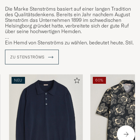
Die Marke Stenströms basiert auf einer langen Tradition
des Qualitätsdenkens. Bereits ein Jahr nachdem August
Stenström das Unternehmen 1899 im schwedischen
Helsingborg gründet hatte, verbreitete sich der gute Ruf
über seine hochwertigen Hemden.
Ein Hemd von Stenströms zu wählen, bedeutet heute, Stil,
Komfort und Qualität bis ins kleinste Detail zu wählen.
Jedes Hemd besteht aus 23 sorgfältig ausgeschnittenen
ZU STENSTRÖMS
Teilen, die vor ihrer Fertigstellung mindestens 60
verschiedene Arbeitsschritte durchlaufen und kritischen
Kontrollen unterzogen werden.
NEU
60%