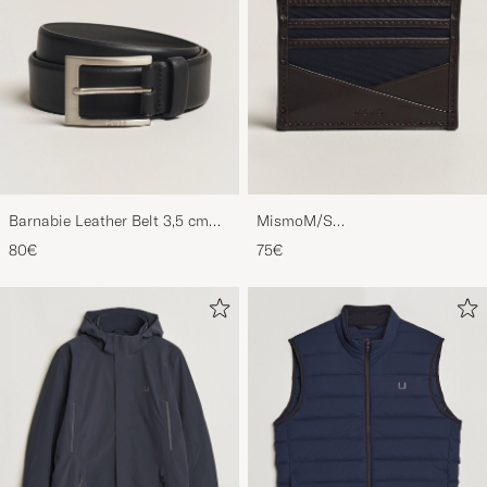
Barnabie Leather Belt 3,5 cm
MismoM/S
Black
CardholderNavy/Dark Brown
80€
75€