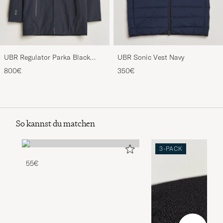
UBR Regulator Parka Black
UBR Sonic Vest Navy
Storm
800€
350€
So kannst du matchen
3-PACK
55€