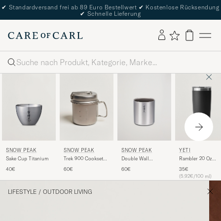
✔
Standardversand frei ab 89 Euro Bestellwert
✔
Kostenlose Rücksendung
✔
Schnelle Lieferung
Suche
SNOW PEAK
SNOW PEAK
SNOW PEAK
YETI
Sake Cup Titanium
Trek 900 Cookset
Double Wall
Rambler 20 Oz
Titanium
Stacking Mug 450
Tumbler Black
40€
60€
60€
35€
Titanium
(5.92€/100 ml)
LIFESTYLE
/
OUTDOOR LIVING