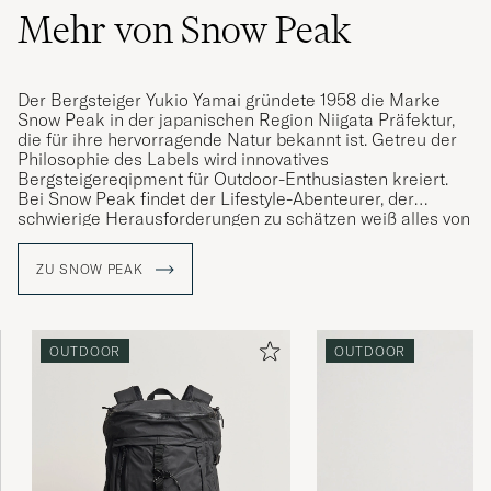
Mehr von Snow Peak
Der Bergsteiger Yukio Yamai gründete 1958 die Marke
Snow Peak in der japanischen Region Niigata Präfektur,
die für ihre hervorragende Natur bekannt ist. Getreu der
Philosophie des Labels wird
innovatives
Bergsteigereqipment
für Outdoor-Enthusiasten kreiert.
Bei Snow Peak findet der Lifestyle-Abenteurer, der
schwierige Herausforderungen zu schätzen weiß alles von
praktischen Kleidungsstücken bis hin zur Ausrüstung. Mit
minimalistischem Design und innovativen Lösungen
ZU SNOW PEAK
begeistert die Marke alle Freunde des Outdoor-Lifestyles.
Die Produkte sind so konzipiert, dass Sie selbst eine
Ausrüstung zusammenstellen können, die Ihren
OUTDOOR
OUTDOOR
individuellen Bedürfnissen entspricht. Die Edelstahl-,
Gusseisen- und Titanartikel werden nach traditionelle
japanische Handwerkskunst hergestellt, mit der
qualifizierten Metallverarbeitungstechnologie seiner
Heimatstadt
Niigata, Japan.