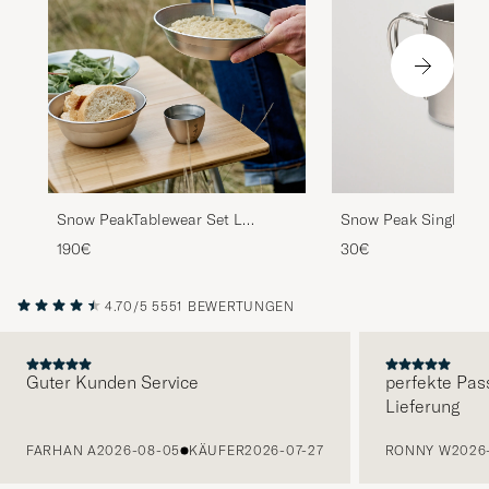
Snow PeakTablewear Set L
Snow Peak Single Wa
FamilyStailess Steel
Titanium
190€
30€
4.70/5
5551 BEWERTUNGEN
Guter Kunden Service
perfekte Pas
Lieferung
VORHERIGE
FARHAN A
2026-08-05
KÄUFER
2026-07-27
RONNY W
2026