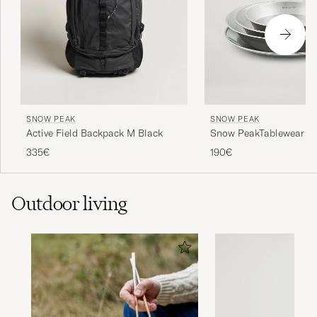
SNOW PEAK
SNOW PEAK
Active Field Backpack M Black
Snow PeakTablewear Se
FamilyStailess Steel
335€
190€
Outdoor living