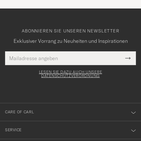
ABONNIEREN SIE UNSEREN NEWSLETTER
Exklusiver Vorrang zu Neuheiten und Inspirationen
E-
Tack
lichtfeld
Mail
Submi
Adresse
för
Newsl
Form
LESEN SIE DAZU AUCH UNSERE
att
DATENSCHUTZVERORDNUNG
du
anmälde
dig
till
CARE OF CARL
vårt
nyhetsbrev!
SERVICE