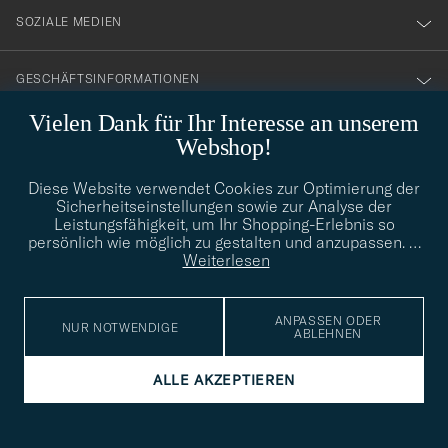
SOZIALE MEDIEN
GESCHÄFTSINFORMATIONEN
Vielen Dank für Ihr Interesse an unserem
Webshop!
STILBERATUNG
Diese Website verwendet Cookies zur Optimierung der
Benötigen Sie Hilfe bei der Suche nach Ihrem persönlichen Stil?
Sicherheitseinstellungen sowie zur Analyse der
Wenden Sie sich an uns, wir helfen Ihnen gerne weiter!
Leistungsfähigkeit, um Ihr Shopping-Erlebnis so
persönlich wie möglich zu gestalten und anzupassen.
…
info@careofcarl.de
STILBERATUNG
Weiterlesen
ANPASSEN ODER
NUR NOTWENDIGE
ABLEHNEN
© Care of Carl 2026
ALLE AKZEPTIEREN