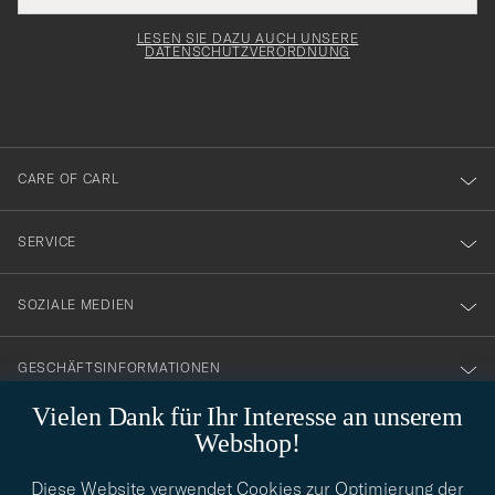
Adresse
för
Newsl
entspricht
Form
LESEN SIE DAZU AUCH UNSERE
att
DATENSCHUTZVERORDNUNG
du
anmälde
dig
till
CARE OF CARL
vårt
nyhetsbrev!
SERVICE
SOZIALE MEDIEN
GESCHÄFTSINFORMATIONEN
Vielen Dank für Ihr Interesse an unserem
Webshop!
STILBERATUNG
Diese Website verwendet Cookies zur Optimierung der