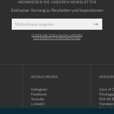
ABONNIEREN SIE UNSEREN NEWSLETTER
Exklusiver Vorrang zu Neuheiten und Inspirationen
E-
Pflichtfeld
Mail
Submit
Adresse
Newslette
Form
LESEN SIE DAZU AUCH UNSERE
DATENSCHUTZVERORDNUNG
SOZIALE MEDIEN
GESCHÄ
Instagram
Care of 
Facebook
Företags
Youtube
504 64 B
Linkedin
Handelsr
Schwede
MwSt-Nu