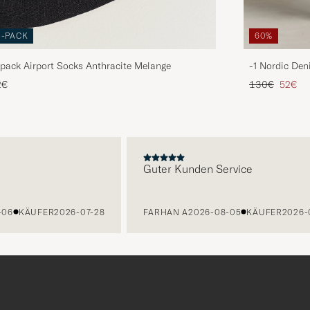
3-PACK
60%
pack Airport Socks Anthracite Melange
-1 Nordic Den
Regulärer Pre
Reduzie
2€
130€
52€
E
Guter Kunden Service
6
KÄUFER
2026-07-28
FARHAN A
2026-08-05
KÄUFER
2026-07