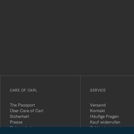
Tack
för
att
du
anmälde
dig
till
vårt
CARE OF CARL
SERVICE
nyhetsbrev!
The Passport
Versand
Über Care of Carl
Kontakt
Sicherheit
Häufige Fragen
Presse
Kauf widerrufen
Datenschutz
Zahlung
Impressum
Kundenbewertungen