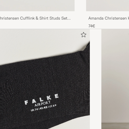
Amanda Christensen K
istensen Cufflink & Shirt Studs Set
Set Gold
74€