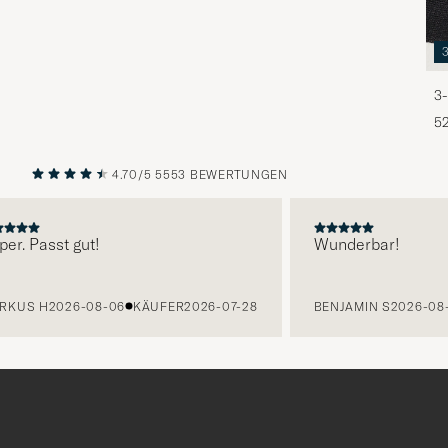
3-
5
4.70/5
5553 BEWERTUNGEN
VORHERIGE
NÄCHST
. Passt gut!
Wunderbar!
US H
2026-08-06
KÄUFER
2026-07-28
BENJAMIN S
2026-08-0