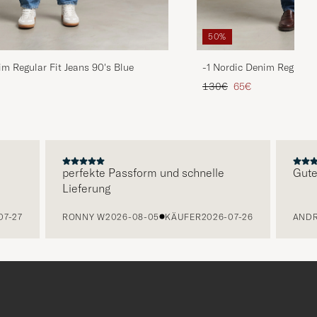
50%
im Regular Fit Jeans 90's Blue
-1 Nordic Denim Regular 
is
rter Preis
Regulärer Preis
Reduzierter Preis
130€
65€
perfekte Passform und schnelle
Guter S
Lieferung
-27
RONNY W
2026-08-05
KÄUFER
2026-07-26
ANDREA