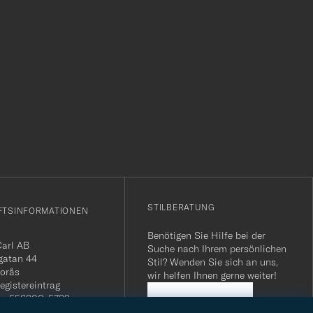
r
STILBERATUNG
FTSINFORMATIONEN
Benötigen Sie Hilfe bei der
Carl AB
Suche nach Ihrem persönlichen
gatan 44
Stil? Wenden Sie sich an uns,
orås
wir helfen Ihnen gerne weiter!
egistereintrag
n: 556800-5739
STILBERATUNG
mmer Schweiz: CHE-