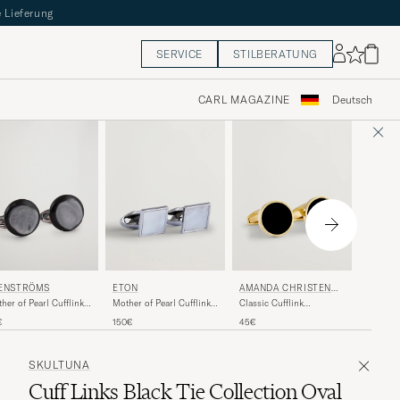
 Lieferung
SERVICE
STILBERATUNG
CARL MAGAZINE
Deutsch
AMAND
ENSTRÖMS
ETON
AMANDA CHRISTENSE
N
N
Cufflink
her of Pearl Cufflink
Mother of Pearl Cufflink
Classic Cufflink
Black/Si
y
White
Gold/Black
74€
€
150€
45€
SKULTUNA
Cuff Links Black Tie Collection Oval