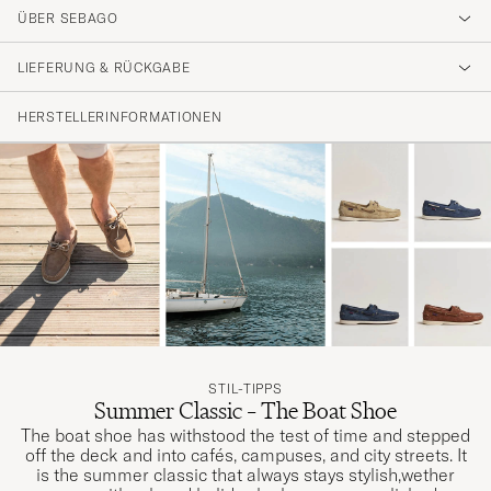
4.7
ÜBER SEBAGO
LIEFERUNG & RÜCKGABE
(26 Bewertung)
(19)
HERSTELLERINFORMATIONEN
(7)
(0)
(0)
(0)
Mycket bra och skön sko enligt sonen , som
fick överta skorna p.g.a. för liten storlek. Jag
tänker göra ett nytt försök men kommer att
dessförinnan kontrollera min storlek.
STIL-TIPPS
SVEN-ERIK E
GEKAUFT AM AUF CAREOFCARL.SE
Summer Classic – The Boat Shoe
The boat shoe has withstood the test of time and stepped
off the deck and into cafés, campuses, and city streets. It
is the summer classic that always stays stylish,wether