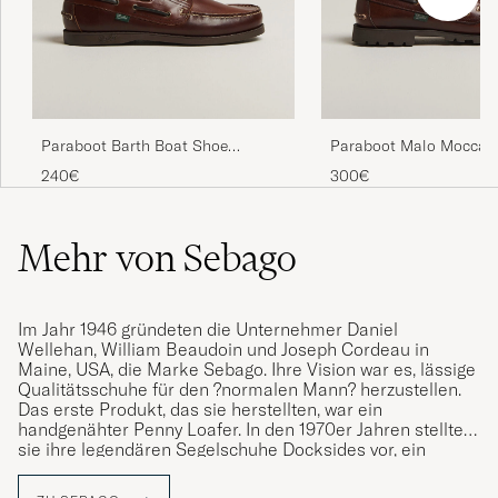
Lika bra som det par jag slitit ut! Toppen
SVEN S
GEKAUFT AM AUF CAREOFCARL.SE
Paraboot Barth Boat Shoe
Paraboot Malo Moccas
Stela i början men efter en kortare tid var
America
240€
300€
dom mjuka och följsamma och sitter nu som
hand i handske.
Mehr von Sebago
LARS V
GEKAUFT AM AUF CAREOFCARL.SE
Im Jahr 1946 gründeten die Unternehmer Daniel
Super sköna skor i rätt storlek.
Wellehan, William Beaudoin und Joseph Cordeau in
Maine, USA, die Marke Sebago. Ihre Vision war es, lässige
LEIF P
GEKAUFT AM AUF CAREOFCARL.SE
Qualitätsschuhe für den ?normalen Mann? herzustellen.
Das erste Produkt, das sie herstellten, war ein
handgenähter Penny Loafer. In den 1970er Jahren stellten
sie ihre legendären Segelschuhe Docksides vor, ein
Modell, das stark mit der Marke und ihrem
Bestellung und Lieferung liefen perfekt. Der
segelorientierten Profil verbunden ist. Heute setzt Sebago
Schuh ist hervorragend verarbeitet. Für