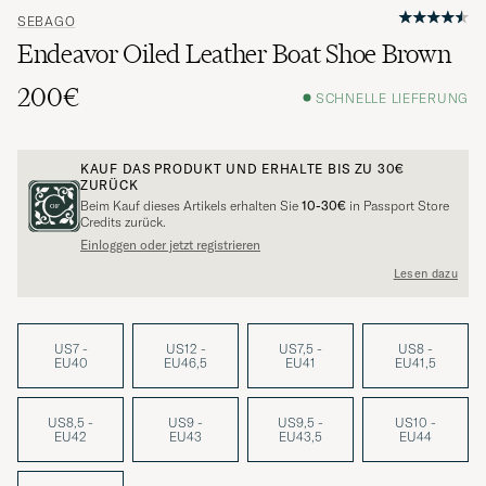
SEBAGO
Endeavor Oiled Leather Boat Shoe Brown
200€
SCHNELLE LIEFERUNG
KAUF DAS PRODUKT UND ERHALTE BIS ZU
30€
ZURÜCK
Beim Kauf dieses Artikels erhalten Sie
10-30€
in Passport Store
Credits zurück.
Einloggen oder jetzt registrieren
Lesen dazu
US7 -
US12 -
US7,5 -
US8 -
EU40
EU46,5
EU41
EU41,5
US8,5 -
US9 -
US9,5 -
US10 -
EU42
EU43
EU43,5
EU44