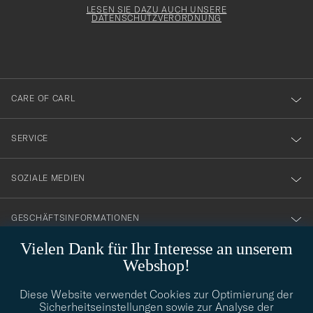
för
Form
LESEN SIE DAZU AUCH UNSERE
att
DATENSCHUTZVERORDNUNG
du
anmälde
dig
till
CARE OF CARL
vårt
nyhetsbrev!
SERVICE
SOZIALE MEDIEN
GESCHÄFTSINFORMATIONEN
Vielen Dank für Ihr Interesse an unserem
Webshop!
STILBERATUNG
Diese Website verwendet Cookies zur Optimierung der
Benötigen Sie Hilfe bei der Suche nach Ihrem persönlichen Stil?
Sicherheitseinstellungen sowie zur Analyse der