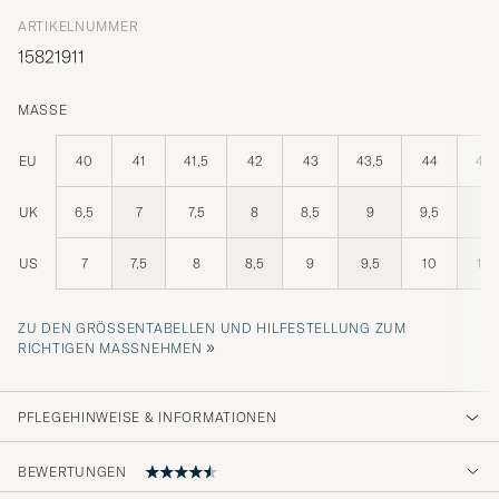
ARTIKELNUMMER
15821911
MASSE
EU
40
41
41,5
42
43
43,5
44
44,
UK
6,5
7
7,5
8
8,5
9
9,5
10
US
7
7,5
8
8,5
9
9,5
10
10,
ZU DEN GRÖSSENTABELLEN UND HILFESTELLUNG ZUM R
»
ICHTIGEN MASSNEHMEN
PFLEGEHINWEISE & INFORMATIONEN
BEWERTUNGEN