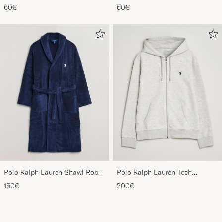
Sports Cap Beige
Sports Cap Black
60€
60€
Polo Ralph Lauren Shawl Robe
Polo Ralph Lauren Tech
Navy
Performance Full Zip Light
150€
200€
Sport Heather