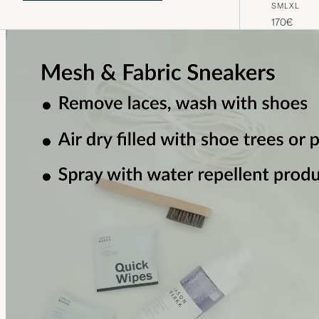
S
M
L
XL
und zeitgemäße Kleidungsstücke mit
weichen Schnitten.
170€