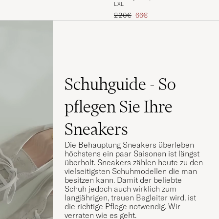
L
XL
Regulärer Preis
Reduzierter Preis
220€
66€
Schuhguide - So
pflegen Sie Ihre
Sneakers
Die Behauptung Sneakers überleben
höchstens ein paar Saisonen ist längst
überholt. Sneakers zählen heute zu den
vielseitigsten Schuhmodellen die man
besitzen kann. Damit der beliebte
Schuh jedoch auch wirklich zum
langjährigen, treuen Begleiter wird, ist
die richtige Pflege notwendig. Wir
verraten wie es geht.