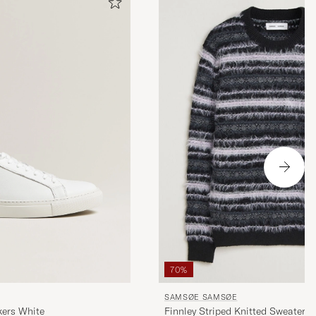
70%
SAMSØE SAMSØE
kers White
Finnley Striped Knitted Sweater B