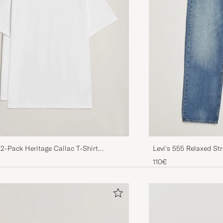
2-Pack Heritage Callac T-Shirt
Levi's 555 Relaxed Str
te
Champion
110€