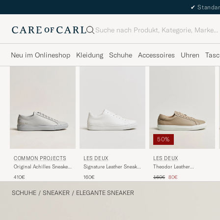
✔
Standar
Suche
Neu im Onlineshop
Kleidung
Schuhe
Accessoires
Uhren
Tasc
50%
COMMON PROJECTS
LES DEUX
LES DEUX
Original Achilles Sneaker
Signature Leather Sneaker
Theodor Leather
Grey
White
Sneakers Irish Cream
Regulärer Preis
Reduzierter Preis
410€
160€
160€
80€
Beige
SCHUHE
/
SNEAKER
/
ELEGANTE SNEAKER