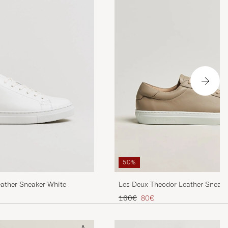
50%
eather Sneaker White
Les Deux Theodor Leather Sneake
Beige
Regulärer Preis
Reduzierter Preis
160€
80€