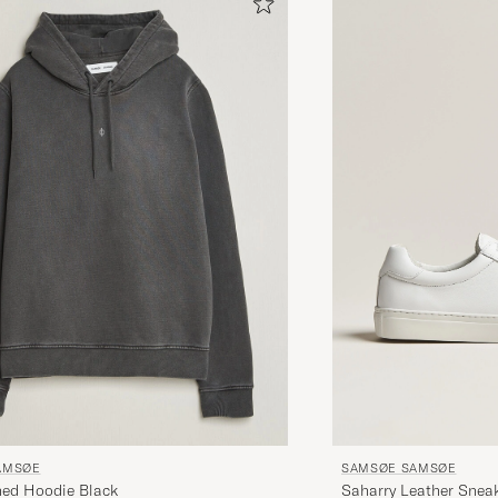
SAMSØE SAMSØE
AMSØE
Saharry Leather Snea
hed Hoodie Black