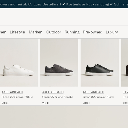
dversand frei ab 89 Euro Bestellwert
✔
Kostenlose Rücksendung
✔
Schnelle
hen
Lifestyle
Marken
Outdoor
Running
Pre-owned
Luxury
AXEL ARIGATO
AXEL ARIGATO
AXEL ARIGATO
LO
Clean 90 Sneaker White
Clean 90 Suede Sneaker
Clean 90 Sneaker Black
Loa
Dark Grey
Sue
230€
230€
230€
30
Da