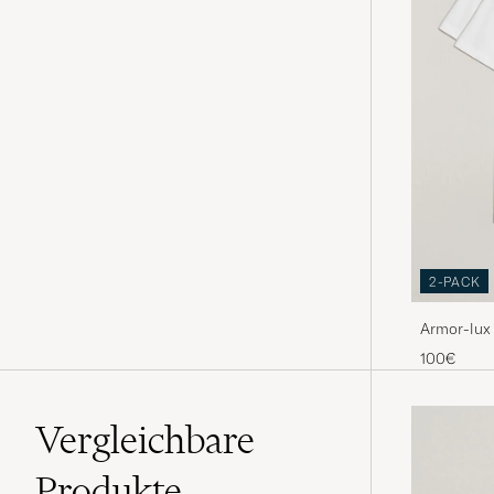
2-PACK
Armor-lux 
White/Whi
100€
Vergleichbare
Produkte