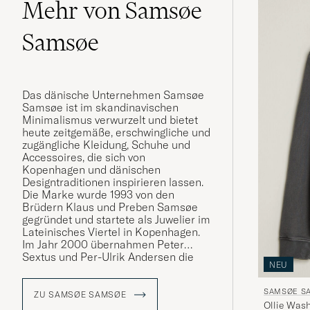
Mehr von Samsøe
Samsøe
Das dänische Unternehmen Samsøe
Samsøe ist im skandinavischen
Minimalismus verwurzelt und bietet
heute zeitgemäße, erschwingliche und
zugängliche Kleidung, Schuhe und
Accessoires, die sich von
Kopenhagen und dänischen
Designtraditionen inspirieren lassen.
Die Marke wurde 1993 von den
Brüdern Klaus und Preben Samsøe
gegründet und startete als Juwelier im
Lateinisches Viertel in Kopenhagen.
Im Jahr 2000 übernahmen Peter
Sextus und Per-Ulrik Andersen die
NEU
Verantwortung für die Marke und
bauten sie in ein internationales
SAMSØE S
Modehaus um. Samsøe Samsøe
ZU SAMSØE SAMSØE
Ollie Was
finden Inspiration im Alltag, vielseitige