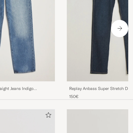
Replay Anbass Super Stretch DNA
aight Jeans Indigo
Blue
150€