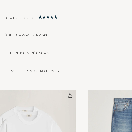
BEWERTUNGEN
ÜBER SAMSØE SAMSØE
Super service
GUNNAR L
GEKAUFT AM AUF CAREOFCARL.NO
LIEFERUNG & RÜCKGABE
HERSTELLERINFORMATIONEN