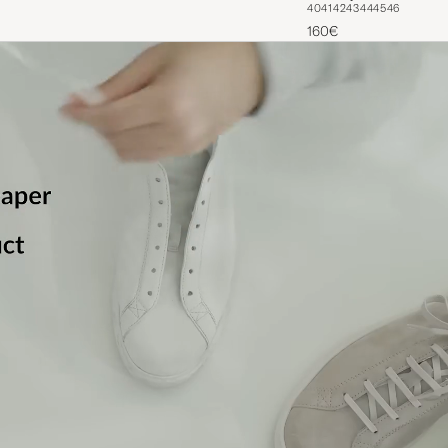
40
41
42
43
44
45
46
160€