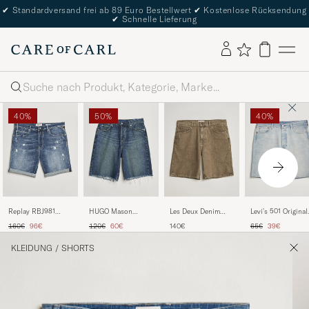
✔
Standardversand frei ab 89 Euro Bestellwert
✔
Kostenlose Rücksendung
✔
Schnelle Lieferung
Suche
40%
50%
40%
Replay RBJ981
HUGO Mason
Les Deux Denim
Levi's 501 Original
Shredded Denim
Denim Shorts
Shorts Light Brown
Denim Shorts Nev
Regulärer Preis
Reduzierter Preis
Regulärer Preis
Reduzierter Preis
Regulärer Preis
Reduzierter P
160€
96€
120€
60€
140€
65€
39€
Shorts Medium
Medium Blue
On Time
Blue
KLEIDUNG
/
SHORTS