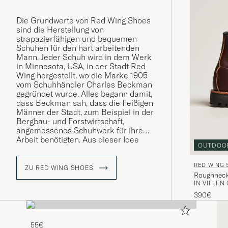
Die Grundwerte von Red Wing Shoes
sind die Herstellung von
strapazierfähigen und bequemen
Schuhen für den hart arbeitenden
Mann. Jeder Schuh wird in dem Werk
in Minnesota, USA, in der Stadt Red
Wing hergestellt, wo die Marke 1905
vom Schuhhändler Charles Beckman
gegründet wurde. Alles begann damit,
dass Beckman sah, dass die fleißigen
Männer der Stadt, zum Beispiel in der
Bergbau- und Forstwirtschaft,
angemessenes Schuhwerk für ihre
Arbeit benötigten. Aus dieser Idee
OUTDOO
heraus hat man sich weiterentwickelt
und heute werden die Schuhe von
RED WING 
hartarbeitenden Männer auf den
ZU RED WING SHOES
Roughneck 
Ölfeldern im Nahen Osten und von
IN VIELEN
stilbewussten Männern auf der
ganzen Welt getragen.
390€
55€