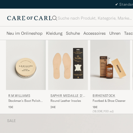
✔
Standar
Suche
Neu im Onlineshop
Kleidung
Schuhe
Accessoires
Uhren
Tasc
R.M.WILLIAMS
SAPHIR MEDAILLE D'O
BIRKENSTOCK
R
Stockman's Boot Polish
Round Leather Insoles
Footbed & Shoe Cleaner
70ml Natural
15€
24€
18€
(18.00€/100 ml)
SALE