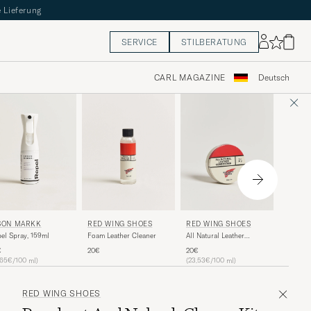
 Lieferung
SERVICE
STILBERATUNG
CARL MAGAZINE
Deutsch
R.M.WI
SON MARKK
RED WING SHOES
RED WING SHOES
Stockma
el Spray, 159ml
Foam Leather Cleaner
All Natural Leather
70ml Bl
Conditioner
15€
€
20€
20€
.65€/100 ml)
(23.53€/100 ml)
RED WING SHOES