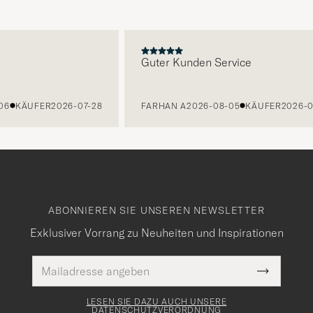
E
Guter Kunden Service
KÄUFER
2026-07-28
FARHAN A
2026-08-05
KÄUFER
2026-07-
ABONNIEREN SIE UNSEREN NEWSLETTER
Exklusiver Vorrang zu Neuheiten und Inspirationen
E-
Pflichtfeld
Mail
Submit
Adresse
Newslette
Form
LESEN SIE DAZU AUCH UNSERE
DATENSCHUTZVERORDNUNG