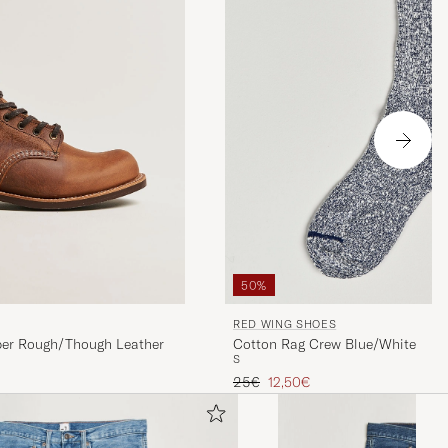
50%
RED WING SHOES
per Rough/Though Leather
Cotton Rag Crew Blue/White
S
Regulärer Preis
Reduzierter Preis
25€
12,50€