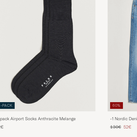
3-PACK
60%
pack Airport Socks Anthracite Melange
-1 Nordic Den
Regulärer Pre
Reduzie
2€
130€
52€