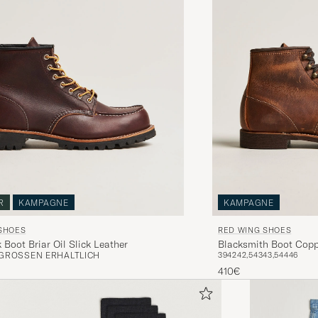
R
KAMPAGNE
KAMPAGNE
SHOES
RED WING SHOES
Boot Briar Oil Slick Leather
Blacksmith Boot Cop
 GRÖSSEN ERHÄLTLICH
39
42
42,5
43
43,5
44
46
410€