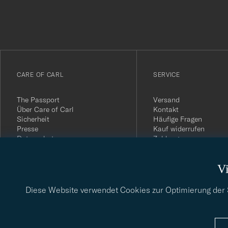
du
anmälde
dig
till
vårt
CARE OF CARL
SERVICE
nyhetsbrev!
The Passport
Versand
Über Care of Carl
Kontakt
Sicherheit
Häufige Fragen
Presse
Kauf widerrufen
Datenschutz
Zahlung
Impressum
Kundenbewertungen
AGB
Geschenkkarten
Vi
Widerrufsrecht
Nachhaltigkeitsbericht
Diese Website verwendet Cookies zur Optimierung der Si