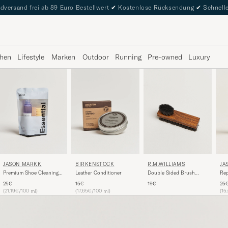
dversand frei ab 89 Euro Bestellwert
✔
Kostenlose Rücksendung
✔
Schnelle
hen
Lifestyle
Marken
Outdoor
Running
Pre-owned
Luxury
JASON MARKK
R.M.WILLIAMS
JA
BIRKENSTOCK
Premium Shoe Cleaning
Double Sided Brush
Rep
Leather Conditioner
Essential Kit
Black
25€
19€
25
15€
(21.19€/100 ml)
(15
(17.65€/100 ml)