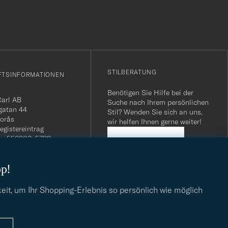
STILBERATUNG
FTSINFORMATIONEN
Benötigen Sie Hilfe bei der
Carl AB
Suche nach Ihrem persönlichen
gatan 44
Stil? Wenden Sie sich an uns,
orås
wir helfen Ihnen gerne weiter!
egistereintrag
n: 556800-5739
STILBERATUNG
mmer Schweiz: CHE-
.275 MWST
op!
.: SE556800573901
040 / 22 63 88 96
dresse:
eit, um Ihr Shopping-Erlebnis so persönlich wie möglich
eofcarl.de