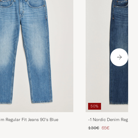
50%
im Regular Fit Jeans 90's Blue
-1 Nordic Denim Regular 
is
rter Preis
Regulärer Preis
Reduzierter Preis
130€
65€