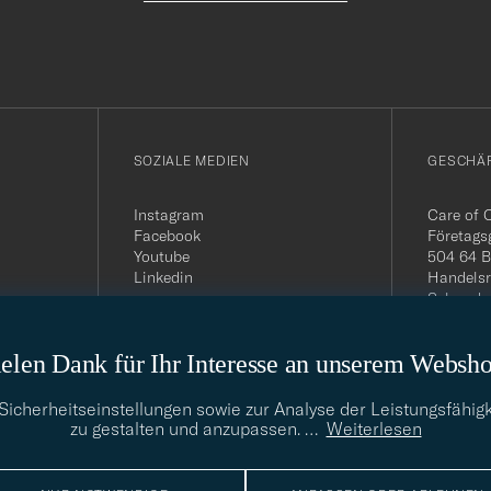
SOZIALE MEDIEN
GESCHÄ
Instagram
Care of 
Facebook
Företags
Youtube
504 64 B
Linkedin
Handelsr
Schwede
MwSt-Nu
399.819
elen Dank für Ihr Interesse an unserem Websh
USt-IdNr
Telefon:
E-Mail-A
cherheitseinstellungen sowie zur Analyse der Leistungsfähigk
info@car
zu gestalten und anzupassen.
…
Weiterlesen