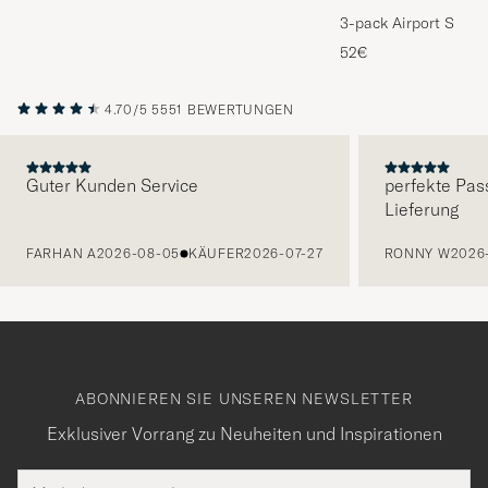
3-pack Airport Socks
Melange
52€
4.70/5
5551 BEWERTUNGEN
Guter Kunden Service
perfekte Pas
Lieferung
VORHERIGE
FARHAN A
2026-08-05
KÄUFER
2026-07-27
RONNY W
2026
ABONNIEREN SIE UNSEREN NEWSLETTER
Exklusiver Vorrang zu Neuheiten und Inspirationen
E-