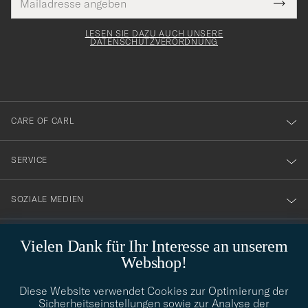
Tack
lichtfeld
Mail
Submi
Adresse
för
Newsl
Form
LESEN SIE DAZU AUCH UNSERE
att
DATENSCHUTZVERORDNUNG
du
anmälde
dig
till
CARE OF CARL
vårt
nyhetsbrev!
SERVICE
SOZIALE MEDIEN
GESCHÄFTSINFORMATIONEN
Vielen Dank für Ihr Interesse an unserem
Webshop!
Diese Website verwendet Cookies zur Optimierung der
STILBERATUNG
Sicherheitseinstellungen sowie zur Analyse der