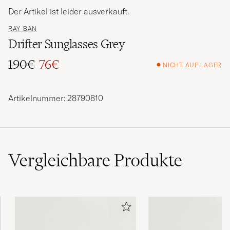
Der Artikel ist leider ausverkauft.
RAY-BAN
Drifter Sunglasses Grey
190€
76€
NICHT AUF LAGER
Regulärer Preis
Reduzierter Preis
Artikelnummer: 28790810
Vergleichbare
Produkte