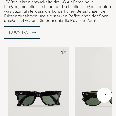
1930er Jahren entwickelte die US Air Force neue
Flugzeugmodelle, die höher und schneller fliegen konnten,
was dazu führte, dass die körperlichen Belastungen der
Piloten zunahmen und sie starken Reflexionen der Sonne
ausgesetzt waren. Die Sonnenbrille Ray-Ban Aviator
wurde entwickelt, um die Augen der Piloten zu schützen
und wurde bald auch außerhalb der Luftwaffe getragen.
ZU RAY-BAN
Eine legendäre Marke war geboren.