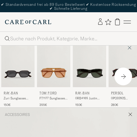
✔
Standardversand frei ab 89 Euro Bestellwert
✔
Kostenlose Rücksendung
✔
Schnelle Lieferung
Suche
TOM FORD
RAY-BAN
PERSOL
RAY-BAN
FT1177 Sunglasses
0RB4165 Justin
0PO3292S
Zuri Sunglasses
Yellow
Sunglasses Black
Sunglasses Dark
Havana
355€
150€
280€
150€
Havana
ACCESSOIRES