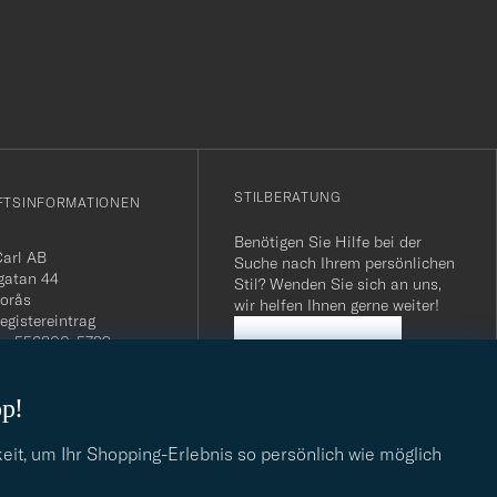
r
Stil
entspricht
STILBERATUNG
FTSINFORMATIONEN
Benötigen Sie Hilfe bei der
Carl AB
Suche nach Ihrem persönlichen
gatan 44
Stil? Wenden Sie sich an uns,
orås
wir helfen Ihnen gerne weiter!
egistereintrag
n: 556800-5739
STILBERATUNG
mmer Schweiz: CHE-
.275 MWST
op!
.: SE556800573901
040 / 22 63 88 96
dresse:
eit, um Ihr Shopping-Erlebnis so persönlich wie möglich
eofcarl.de