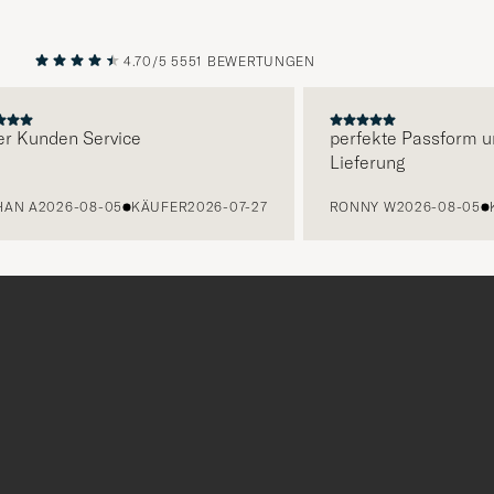
4.70/5
5551 BEWERTUNGEN
VORHERIGE
NÄCHST
r Kunden Service
perfekte Passform un
Lieferung
AN A
2026-08-05
KÄUFER
2026-07-27
RONNY W
2026-08-05
Tack