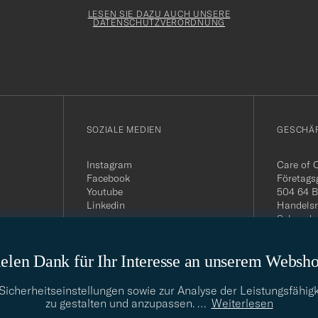
Newslette
Form
LESEN SIE DAZU AUCH UNSERE
DATENSCHUTZVERORDNUNG
SOZIALE MEDIEN
GESCHÄ
Instagram
Care of 
Facebook
Företags
Youtube
504 64 B
Linkedin
Handelsr
Schwede
MwSt-Nu
399.819
elen Dank für Ihr Interesse an unserem Websh
USt-IdNr
Telefon:
E-Mail-A
cherheitseinstellungen sowie zur Analyse der Leistungsfähigk
info@car
zu gestalten und anzupassen.
…
Weiterlesen