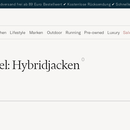
dversand frei ab 89 Euro Bestellwert
✔
Kostenlose Rücksendung
✔
Schnelle
hen
Lifestyle
Marken
Outdoor
Running
Pre-owned
Luxury
Sal
0
el: Hybridjacken