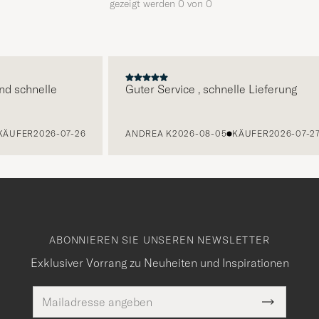
gezeigt werden
0
von
0
E
d schnelle
Guter Service , schnelle Lieferung
KÄUFER
2026-07-26
ANDREA K
2026-08-05
KÄUFER
2026-07-27
ABONNIEREN SIE UNSEREN NEWSLETTER
Exklusiver Vorrang zu Neuheiten und Inspirationen
E-
Pflichtfeld
Mail
Submit
Adresse