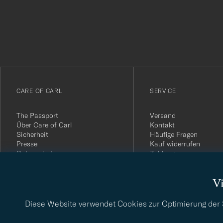
för
att
du
anmälde
dig
till
vårt
CARE OF CARL
SERVICE
nyhetsbrev!
The Passport
Versand
Über Care of Carl
Kontakt
Sicherheit
Häufige Fragen
Presse
Kauf widerrufen
Datenschutz
Zahlung
Impressum
Kundenbewertungen
AGB
Geschenkkarten
Vi
Widerrufsrecht
Nachhaltigkeitsbericht
Diese Website verwendet Cookies zur Optimierung der Si