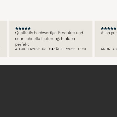
Stilberatu
um
die
Funktion
"Mein
Qualitativ hochwertige Produkte und
Alles gut
sehr schnelle Lieferung. Einfach
Stil"
perfekt
zu
ALEXIOS K
2026-08-01
KÄUFER
2026-07-23
ANDREAS
aktivieren
und
erleben
Sie
eine
handverl
Auswahl,
die
nun
Ihrem