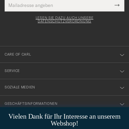
E-
Tack
lichtfeld
Mail
Submi
Adresse
för
Newsl
Form
LESEN SIE DAZU AUCH UNSERE
att
DATENSCHUTZVERORDNUNG
du
anmälde
dig
till
CARE OF CARL
vårt
nyhetsbrev!
SERVICE
SOZIALE MEDIEN
GESCHÄFTSINFORMATIONEN
Vielen Dank für Ihr Interesse an unserem
Webshop!
STILBERATUNG