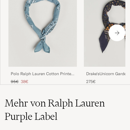
Polo Ralph Lauren Cotton Printed
Drake'sUnicorn Garden
Bandana Vessle Blue
ScarfNavy
Regulärer Preis
Reduzierter Preis
95€
38€
275€
Mehr von Ralph Lauren
Purple Label