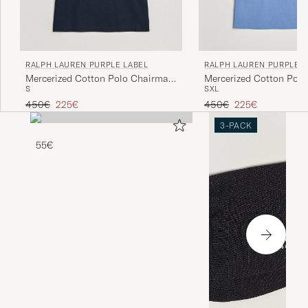
RALPH LAUREN PURPLE LABEL
RALPH LAUREN PURPLE L
Mercerized Cotton Polo Chairman
Mercerized Cotton Polo
S
S
XL
Navy
Regulärer Preis
Reduzierter Preis
Regulärer Preis
Reduzierter Preis
450€
225€
450€
225€
3-PACK
55€