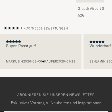
3-pack Airport Socks
Melange
52€
4.70/5
5553 BEWERTUNGEN
Super. Passt gut!
Wunderbar!
VORHERIGE
MARKUS H
2026-08-06
KÄUFER
2026-07-28
BENJAMIN S
2
ABONNIEREN SIE UNSEREN NEWSLETTER
Exklusiver Vorrang zu Neuheiten und Inspirationen