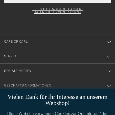
Adresse
för
Newsl
entspricht
Form
LESEN SIE DAZU AUCH UNSERE
att
DATENSCHUTZVERORDNUNG
du
anmälde
dig
till
CARE OF CARL
vårt
nyhetsbrev!
SERVICE
SOZIALE MEDIEN
GESCHÄFTSINFORMATIONEN
Vielen Dank für Ihr Interesse an unserem
Webshop!
STILBERATUNG
Diese Website verwendet Cookies zur Optimierung der