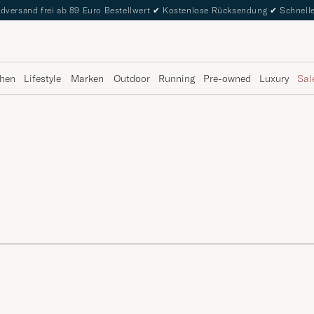
dversand frei ab 89 Euro Bestellwert
✔
Kostenlose Rücksendung
✔
Schnelle
hen
Lifestyle
Marken
Outdoor
Running
Pre-owned
Luxury
Sal