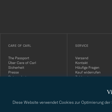
för
att
du
anmälde
dig
till
vårt
CARE OF CARL
SERVICE
nyhetsbrev!
The Passport
Versand
Über Care of Carl
Kontakt
Sicherheit
Häufige Fragen
Presse
Kauf widerrufen
Datenschutz
Zahlung
Impressum
Kundenbewertungen
AGB
Geschenkkarten
Vi
Widerrufsrecht
Nachhaltigkeitsbericht
Diese Website verwendet Cookies zur Optimierung der Si