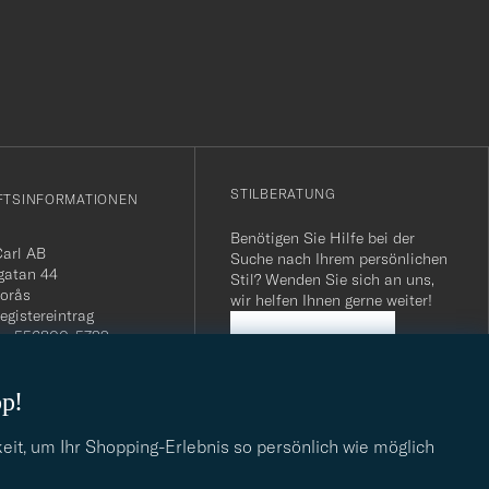
r
Stil
entspricht
STILBERATUNG
FTSINFORMATIONEN
Benötigen Sie Hilfe bei der
Carl AB
Suche nach Ihrem persönlichen
gatan 44
Stil? Wenden Sie sich an uns,
orås
wir helfen Ihnen gerne weiter!
egistereintrag
n: 556800-5739
STILBERATUNG
mmer Schweiz: CHE-
.275 MWST
op!
.: SE556800573901
040 / 22 63 88 96
dresse:
eit, um Ihr Shopping-Erlebnis so persönlich wie möglich
eofcarl.de