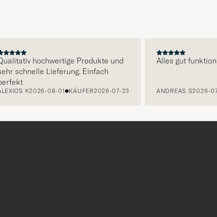
Stilberatu
um
die
Funktion
"Mein
ualitativ hochwertige Produkte und
Alles gut funktion
ehr schnelle Lieferung. Einfach
Stil"
erfekt
zu
LEXIOS K
2026-08-01
KÄUFER
2026-07-23
ANDREAS S
2026-07
aktivieren
und
erleben
Sie
eine
handverl
Auswahl,
die
nun
Ihrem