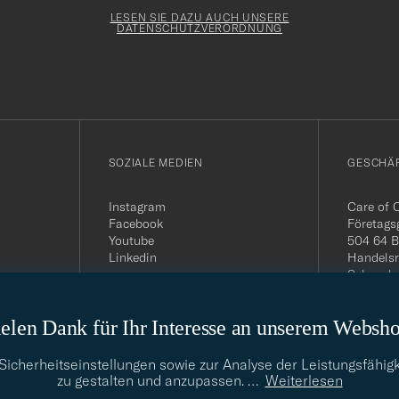
Newslette
Form
LESEN SIE DAZU AUCH UNSERE
DATENSCHUTZVERORDNUNG
SOZIALE MEDIEN
GESCHÄ
Instagram
Care of 
Facebook
Företags
Youtube
504 64 B
Linkedin
Handelsr
Schwede
MwSt-Nu
399.819
elen Dank für Ihr Interesse an unserem Websh
USt-IdNr
Telefon:
E-Mail-A
cherheitseinstellungen sowie zur Analyse der Leistungsfähigk
info@car
zu gestalten und anzupassen.
…
Weiterlesen