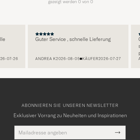
gezeigt werden
0
von
0
E
le
Guter Service , schnelle Lieferung
Q
s
p
26-07-26
ANDREA K
2026-08-05
KÄUFER
2026-07-27
A
ABONNIEREN SIE UNSEREN NEWSLETTER
Exklusiver Vorrang zu Neuheiten und Inspirationen
E-
Pflichtfeld
Mail
Submit
Adresse