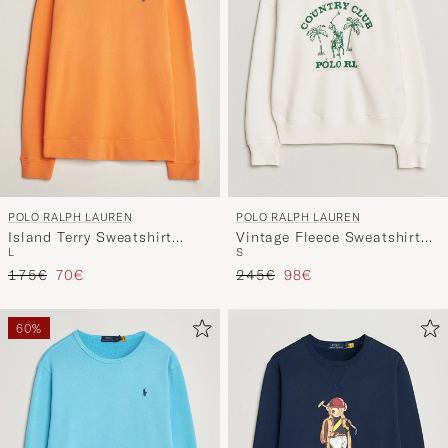
POLO RALPH LAUREN
POLO RALPH LAUREN
Island Terry Sweatshirt
Vintage Fleece Sweatshirt
L
S
Resort Orange
Nevis
Regulärer Preis
Reduzierter Preis
Regulärer Preis
Reduzierter Preis
175€
70€
245€
98€
60%