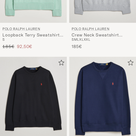
POLO RALPH LAUREN
POLO RALPH LAUREN
Crew Neck Sweatshirt
Loopback Terry Sweatshirt
S
M
L
XL
XXL
S
Andover Heather
Celadon
Regulärer Preis
Reduzierter Preis
185€
185€
92,50€