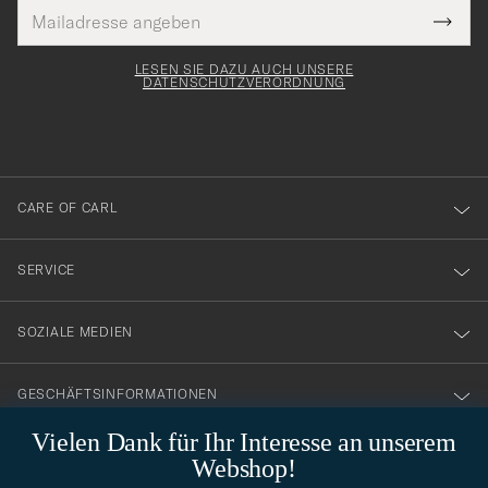
E-
Tack
lichtfeld
Mail
Submi
Adresse
för
Newsl
Form
LESEN SIE DAZU AUCH UNSERE
att
DATENSCHUTZVERORDNUNG
du
anmälde
dig
till
CARE OF CARL
vårt
nyhetsbrev!
SERVICE
SOZIALE MEDIEN
GESCHÄFTSINFORMATIONEN
Vielen Dank für Ihr Interesse an unserem
Webshop!
STILBERATUNG