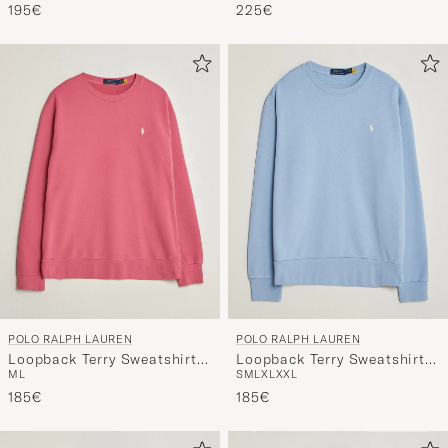
195€
225€
POLO RALPH LAUREN
POLO RALPH LAUREN
Loopback Terry Sweatshirt
Loopback Terry Sweatshirt
M
L
S
M
L
XL
XXL
Terrance Pink
Chambray Blue
185€
185€