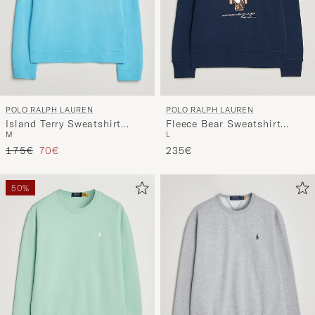
POLO RALPH LAUREN
POLO RALPH LAUREN
Island Terry Sweatshirt
Fleece Bear Sweatshirt
M
L
Perfect Turqoise
Newport Navy
Regulärer Preis
Reduzierter Preis
175€
70€
235€
50%