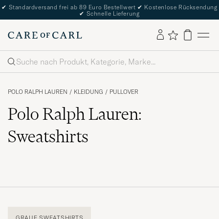
✔
Standardversand frei ab 89 Euro Bestellwert
✔
Kostenlose Rücksendung
✔
Schnelle Lieferung
Suche
POLO RALPH LAUREN
/
KLEIDUNG
/
PULLOVER
Polo Ralph Lauren:
Sweatshirts
GRAUE SWEATSHIRTS