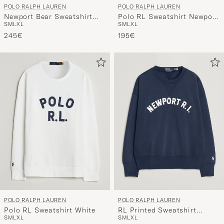
POLO RALPH LAUREN
POLO RALPH LAUREN
handverl
Newport Bear Sweatshirt
Polo RL Sweatshirt Newport
Auswahl,
S
M
L
XL
S
M
L
XL
Office Blue
Navy
die
245€
195€
nun
Ihrem
Stil
entspricht
POLO RALPH LAUREN
POLO RALPH LAUREN
Polo RL Sweatshirt White
RL Printed Sweatshirt
S
M
L
XL
S
M
L
XL
Newport Navy