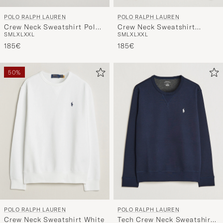
POLO RALPH LAUREN
POLO RALPH LAUREN
Crew Neck Sweatshirt Polo
Crew Neck Sweatshirt
S
M
L
XL
XXL
S
M
L
XL
XXL
Black
Cruise Navy
185€
185€
50%
POLO RALPH LAUREN
POLO RALPH LAUREN
Crew Neck Sweatshirt White
Tech Crew Neck Sweatshirt