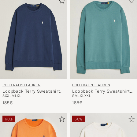
POLO RALPH LAUREN
POLO RALPH LAUREN
Loopback Terry Sweatshirt
Loopback Terry Sweatshirt
S
XXL
M
L
XL
S
M
L
XL
XXL
Cruise Navy
Greenscape
185€
185€
60%
60%