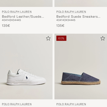
POLO RALPH LAUREN
POLO RALPH LAUREN
Bedford Leather/Suede
Bedford Suede Sneakers
40
41
42
43
44
45
40
41
42
43
44
45
Sneakers Bianco
Navy/Deckwash White
135€
135€
60%
POLO RALPH LAUREN
POLO RALPH LAUREN