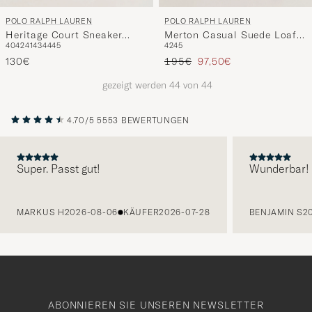
POLO RALPH LAUREN
POLO RALPH LAUREN
Heritage Court Sneaker
Merton Casual Suede Loafer
40
42
41
43
44
45
42
45
White/Black
Dirty Buck
Regulärer Preis
Reduzierter Preis
130€
195€
97,50€
gezeigt werden
44
von
44
4.70/5
5553 BEWERTUNGEN
Super. Passt gut!
Wunderbar!
VORHERIGE
MARKUS H
2026-08-06
KÄUFER
2026-07-28
BENJAMIN S
2
ABONNIEREN SIE UNSEREN NEWSLETTER