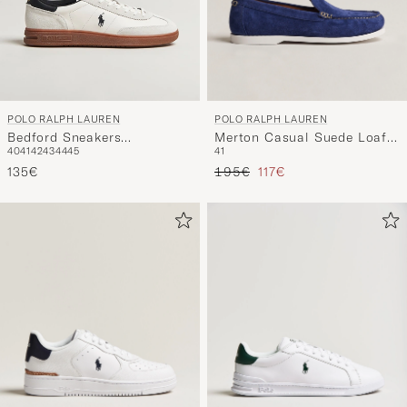
POLO RALPH LAUREN
POLO RALPH LAUREN
Merton Casual Suede Loafer
Bedford Sneakers
41
40
41
42
43
44
45
Newport Navy
White/Black
Regulärer Preis
Reduzierter Preis
195€
117€
135€