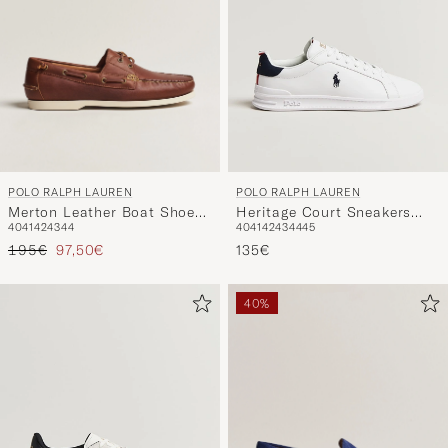
POLO RALPH LAUREN
POLO RALPH LAUREN
Merton Leather Boat Shoe
Heritage Court Sneakers
40
41
42
43
44
40
41
42
43
44
45
Tan
White/Navy/Red
Regulärer Preis
Reduzierter Preis
195€
97,50€
135€
40%