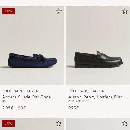
40%
POLO RALPH LAUREN
POLO RALPH LAUREN
Anders Suede Car Shoe
Alston Penny Loafers Black
42
40
41
42
43
44
45
Hunter Navy
Calf
Regulärer Preis
Reduzierter Preis
205€
123€
225€
50%