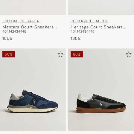
POLO RALPH LAUREN
POLO RALPH LAUREN
Masters Court Sneakers
Heritage Court Sneakers
40
41
42
43
44
45
40
41
42
43
44
45
White/Navy
White/College Green
155€
135€
50%
60%