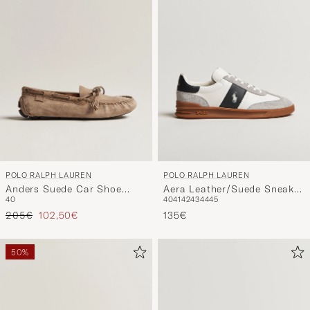
POLO RALPH LAUREN
POLO RALPH LAUREN
Anders Suede Car Shoe
Aera Leather/Suede Sneaker
40
40
41
42
43
44
45
Dirty Buck
White/Grey
Regulärer Preis
Reduzierter Preis
205€
102,50€
135€
50%