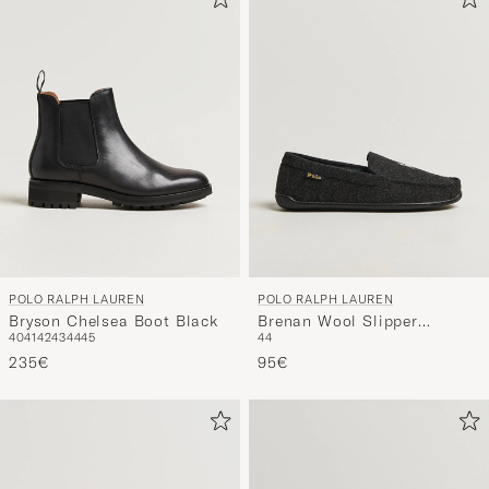
POLO RALPH LAUREN
POLO RALPH LAUREN
Bryson Chelsea Boot Black
Brenan Wool Slipper
40
41
42
43
44
45
44
Black/Cream
235€
95€