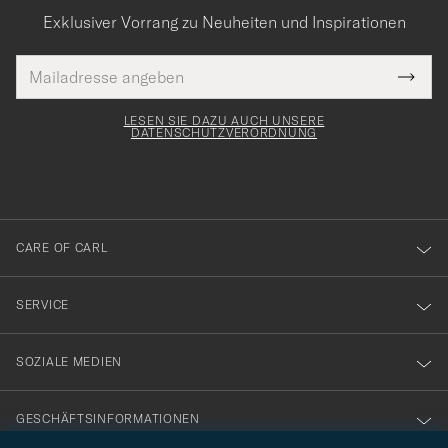
Exklusiver Vorrang zu Neuheiten und Inspirationen
E-
Tack
lichtfeld
Mail
Submi
Adresse
för
Newsl
Form
LESEN SIE DAZU AUCH UNSERE
att
DATENSCHUTZVERORDNUNG
du
anmälde
dig
till
CARE OF CARL
vårt
nyhetsbrev!
SERVICE
SOZIALE MEDIEN
GESCHÄFTSINFORMATIONEN