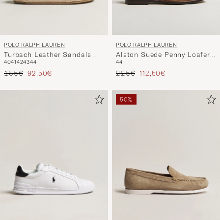
POLO RALPH LAUREN
POLO RALPH LAUREN
Turbach Leather Sandals
Alston Suede Penny Loafer
40
41
42
43
44
44
Milkshake
Desert Tan
Regulärer Preis
Reduzierter Preis
Regulärer Preis
Reduzierter Preis
185€
92,50€
225€
112,50€
50%