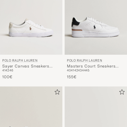
POLO RALPH LAUREN
POLO RALPH LAUREN
Sayer Canvas Sneakers
Masters Court Sneakers
41
42
46
40
41
42
43
44
45
White
White/Black
100€
155€