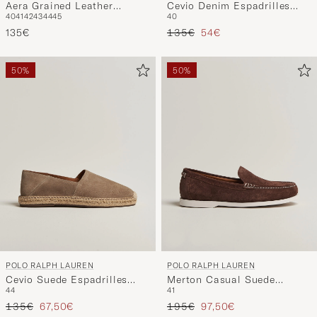
Aera Grained Leather
Cevio Denim Espadrilles
40
41
42
43
44
45
40
Sneakers White/Navy
Blue
Regulärer Preis
Reduzierter Preis
135€
135€
54€
50%
50%
POLO RALPH LAUREN
POLO RALPH LAUREN
Cevio Suede Espadrilles
Merton Casual Suede
44
41
Dirty Buck
Loafers Dark Brown
Regulärer Preis
Reduzierter Preis
Regulärer Preis
Reduzierter Preis
135€
67,50€
195€
97,50€