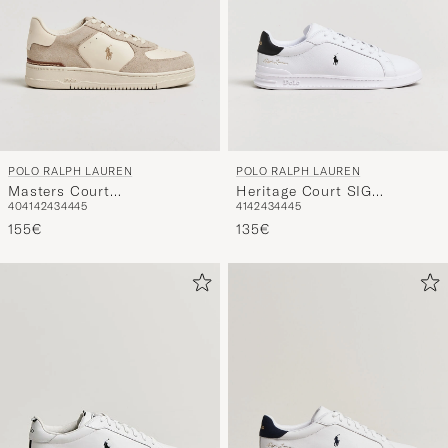
POLO RALPH LAUREN
POLO RALPH LAUREN
Masters Court
Heritage Court SIG
40
41
42
43
44
45
41
42
43
44
45
Suede/Leather Sneakers
Sneakers White/Black
Milkshake
155€
135€