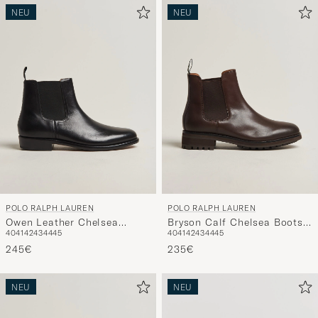
NEU
NEU
POLO RALPH LAUREN
POLO RALPH LAUREN
Owen Leather Chelsea
Bryson Calf Chelsea Boots
40
41
42
43
44
45
40
41
42
43
44
45
Boots Black
Polo Brown
245€
235€
NEU
NEU