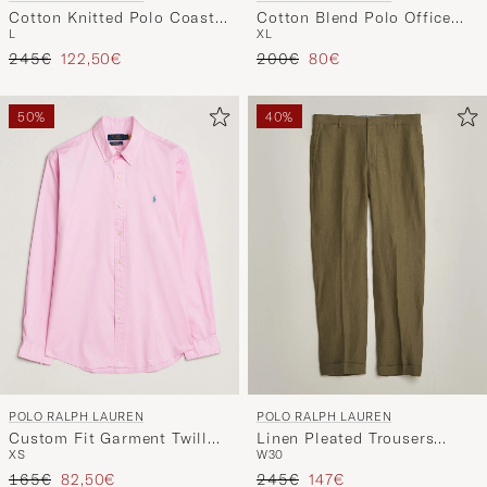
Cotton Knitted Polo Coastal
Cotton Blend Polo Office
L
XL
Beige
Blue
Regulärer Preis
Reduzierter Preis
Regulärer Preis
Reduzierter Preis
245€
122,50€
200€
80€
50%
40%
POLO RALPH LAUREN
POLO RALPH LAUREN
Custom Fit Garment Twill
Linen Pleated Trousers
XS
W30
Shirt Carmel Pink
Basic Olive
Regulärer Preis
Reduzierter Preis
Regulärer Preis
Reduzierter Preis
165€
82,50€
245€
147€