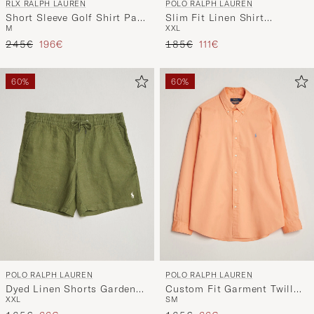
RLX RALPH LAUREN
POLO RALPH LAUREN
Short Sleeve Golf Shirt Par-
Slim Fit Linen Shirt
M
XXL
Tee on the Greens
Chestnut
Regulärer Preis
Reduzierter Preis
Regulärer Preis
Reduzierter Preis
245€
196€
185€
111€
60%
60%
POLO RALPH LAUREN
POLO RALPH LAUREN
Dyed Linen Shorts Garden
Custom Fit Garment Twill
XXL
S
M
Trail
Shirt Poppy