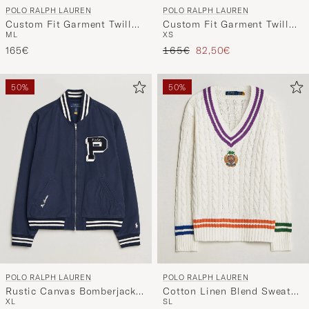
POLO RALPH LAUREN
POLO RALPH LAUREN
Custom Fit Garment Twill
Custom Fit Garment Twill
M
L
XS
Shirt Adirondack Berry
Shirt Nimes Blue
Regulärer Preis
Reduzierter Preis
165€
165€
82,50€
50%
50%
POLO RALPH LAUREN
POLO RALPH LAUREN
Rustic Canvas Bomberjacket
Cotton Linen Blend Sweater
XL
S
L
Newport Navy
Cream Combo