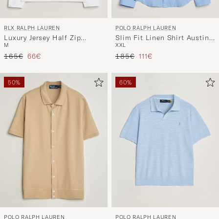
RLX RALPH LAUREN
POLO RALPH LAUREN
Luxury Jersey Half Zip
Slim Fit Linen Shirt Austin
M
XXL
Ceramic White
Blue
Regulärer Preis
Reduzierter Preis
Regulärer Preis
Reduzierter Preis
165€
66€
185€
111€
50%
60%
POLO RALPH LAUREN
POLO RALPH LAUREN