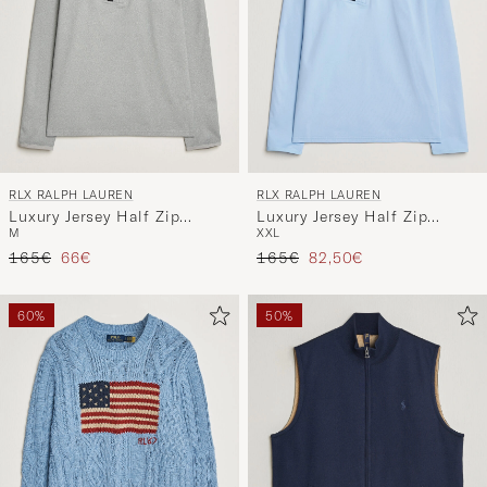
RLX RALPH LAUREN
RLX RALPH LAUREN
Luxury Jersey Half Zip
Luxury Jersey Half Zip
M
XXL
Andover Heather
Office Blue
Regulärer Preis
Reduzierter Preis
Regulärer Preis
Reduzierter Preis
165€
66€
165€
82,50€
60%
50%