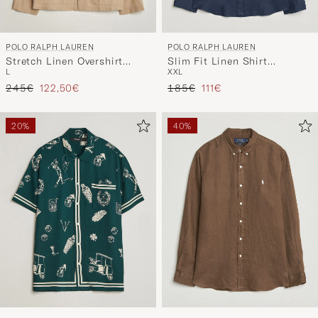
POLO RALPH LAUREN
POLO RALPH LAUREN
Stretch Linen Overshirt
Slim Fit Linen Shirt
L
XXL
Coastal Beige
Newport Navy
Regulärer Preis
Reduzierter Preis
Regulärer Preis
Reduzierter Preis
245€
122,50€
185€
111€
20%
40%