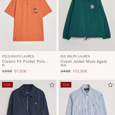
POLO RALPH LAUREN
RLX RALPH LAUREN
Classic Fit Pocket Polo
Coach Jacket Moss Agate
M
M
XL
Solar Sky
Regulärer Preis
Reduzierter Preis
Regulärer Preis
Reduzierter Preis
195€
97,50€
345€
103,50€
50%
50%