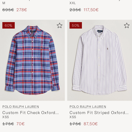
M
XXL
Coastal Beige
Heather
Regulärer Preis
Reduzierter Preis
Regulärer Preis
Reduzierter Preis
695€
278€
235€
117,50€
60%
50%
POLO RALPH LAUREN
POLO RALPH LAUREN
Custom Fit Check Oxford
Custom Fit Striped Oxford
XS
S
XS
S
Shirt Blue Multi
Shirt Purple
Regulärer Preis
Reduzierter Preis
Regulärer Preis
Reduzierter Preis
175€
70€
175€
87,50€