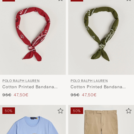
POLO RALPH LAUREN
POLO RALPH LAUREN
Cotton Printed Bandana
Cotton Printed Bandana
Red/White
Supply Olive
Regulärer Preis
Reduzierter Preis
Regulärer Preis
Reduzierter Preis
95€
47,50€
95€
47,50€
50%
50%