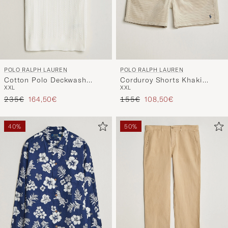
POLO RALPH LAUREN
POLO RALPH LAUREN
Cotton Polo Deckwash
Corduroy Shorts Khaki
XXL
XXL
White/Navy
Stone
Regulärer Preis
Reduzierter Preis
Regulärer Preis
Reduzierter Preis
235€
164,50€
155€
108,50€
40%
50%