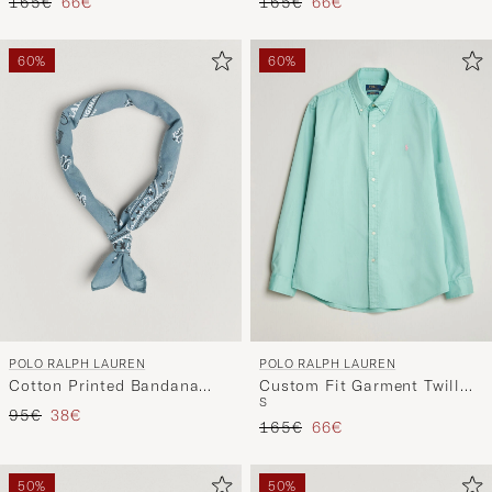
Regulärer Preis
Reduzierter Preis
Regulärer Preis
Reduzierter Preis
165€
66€
165€
66€
60%
60%
POLO RALPH LAUREN
POLO RALPH LAUREN
Cotton Printed Bandana
Custom Fit Garment Twill
S
Vessle Blue
Shirt Celadon
Regulärer Preis
Reduzierter Preis
95€
38€
Regulärer Preis
Reduzierter Preis
165€
66€
50%
50%