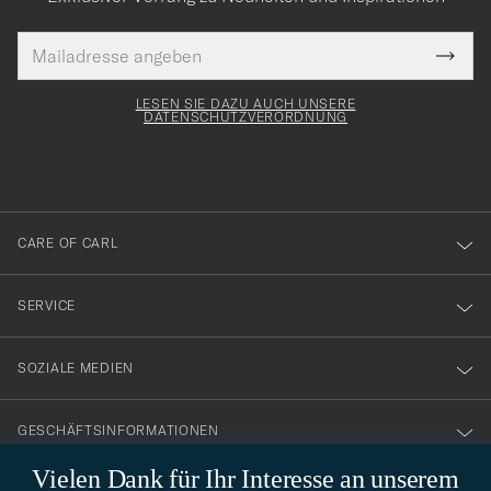
E-
Tack
lichtfeld
Mail
Submi
Adresse
för
Newsl
Form
LESEN SIE DAZU AUCH UNSERE
att
DATENSCHUTZVERORDNUNG
du
anmälde
dig
till
CARE OF CARL
vårt
nyhetsbrev!
SERVICE
SOZIALE MEDIEN
GESCHÄFTSINFORMATIONEN
Vielen Dank für Ihr Interesse an unserem