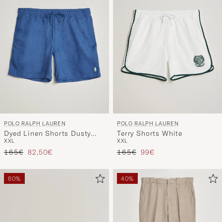
POLO RALPH LAUREN
POLO RALPH LAUREN
Dyed Linen Shorts Dusty
Terry Shorts White
XXL
XXL
Azure
Regulärer Preis
Reduzierter Preis
Regulärer Preis
Reduzierter Preis
165€
82,50€
165€
99€
60%
40%