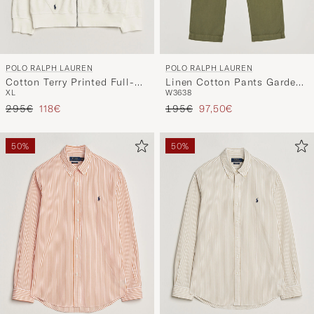
POLO RALPH LAUREN
POLO RALPH LAUREN
Cotton Terry Printed Full-
Linen Cotton Pants Garden
XL
W36
38
Zip Hoodie Nevis
Trail
Regulärer Preis
Reduzierter Preis
Regulärer Preis
Reduzierter Preis
295€
118€
195€
97,50€
50%
50%