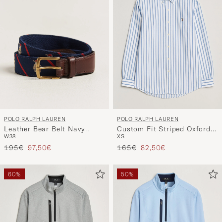
POLO RALPH LAUREN
POLO RALPH LAUREN
Leather Bear Belt Navy
Custom Fit Striped Oxford
W38
XS
Multi
Shirt Blue
Regulärer Preis
Reduzierter Preis
Regulärer Preis
Reduzierter Preis
195€
97,50€
165€
82,50€
60%
50%