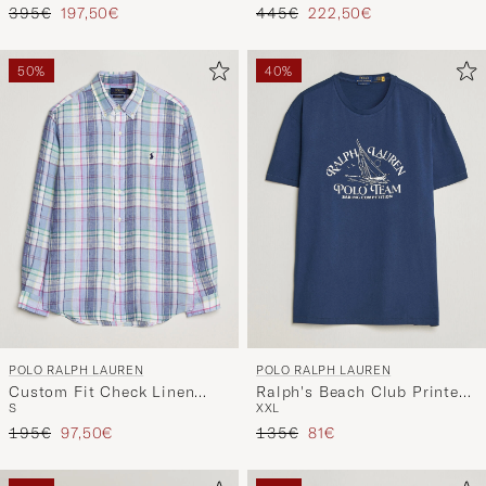
Regulärer Preis
Reduzierter Preis
Regulärer Preis
Reduzierter Preis
395€
197,50€
445€
222,50€
50%
40%
POLO RALPH LAUREN
POLO RALPH LAUREN
Custom Fit Check Linen
Ralph's Beach Club Printed
S
XXL
Shirt Blue/White
Tee Dark Cobalt
Regulärer Preis
Reduzierter Preis
Regulärer Preis
Reduzierter Preis
195€
97,50€
135€
81€