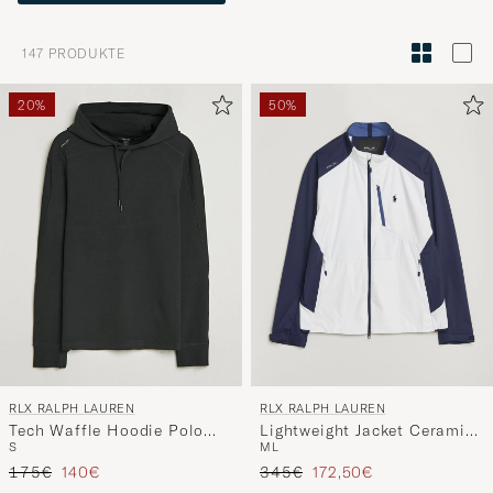
Sie
zur
147
PRODUKTE
Stilberatu
um
20%
50%
die
Funktion
"Mein
Stil"
zu
aktivieren
und
erleben
Sie
eine
RLX RALPH LAUREN
RLX RALPH LAUREN
handverl
Tech Waffle Hoodie Polo
Lightweight Jacket Ceramic
Auswahl,
S
M
L
Black
White/Refined Navy
die
Regulärer Preis
Reduzierter Preis
Regulärer Preis
Reduzierter Preis
175€
140€
345€
172,50€