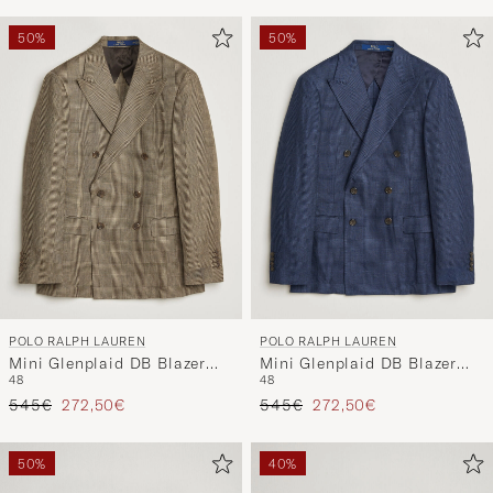
nun
Ihrem
50%
50%
Stil
entspricht
POLO RALPH LAUREN
POLO RALPH LAUREN
Mini Glenplaid DB Blazer
Mini Glenplaid DB Blazer
48
48
Sage Multi
Spring Navy
Regulärer Preis
Reduzierter Preis
Regulärer Preis
Reduzierter Preis
545€
272,50€
545€
272,50€
50%
40%