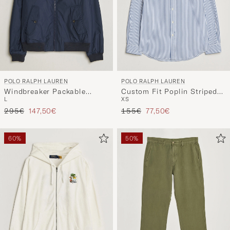
POLO RALPH LAUREN
POLO RALPH LAUREN
Windbreaker Packable
Custom Fit Poplin Striped
L
XS
Jacket Navy
Shirt Blue
Regulärer Preis
Reduzierter Preis
Regulärer Preis
Reduzierter Preis
295€
147,50€
155€
77,50€
60%
50%