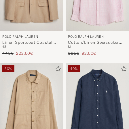
POLO RALPH LAUREN
POLO RALPH LAUREN
Linen Sportcoat Coastal
Cotton/Linen Seersucker
48
M
Beige
Shirt Pink/White
Regulärer Preis
Reduzierter Preis
Regulärer Preis
Reduzierter Preis
445€
222,50€
185€
92,50€
50%
40%