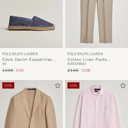
POLO RALPH LAUREN
POLO RALPH LAUREN
Cevio Denim Espadrilles
Cotton Linen Pants
40
W33
34
36
32
Blue
Madison Tan Stone Grey
Regulärer Preis
Reduzierter Preis
Regulärer Preis
Reduzierter Preis
135€
54€
215€
129€
50%
50%