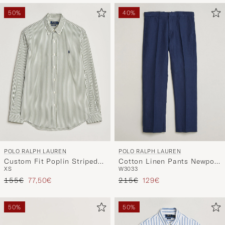
50%
40%
POLO RALPH LAUREN
POLO RALPH LAUREN
Custom Fit Poplin Striped
Cotton Linen Pants Newport
XS
W30
33
Shirt Garden Trail
Navy
Regulärer Preis
Reduzierter Preis
Regulärer Preis
Reduzierter Preis
155€
77,50€
215€
129€
50%
50%