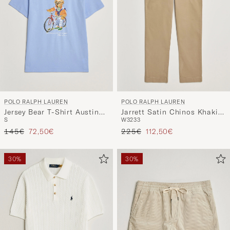
POLO RALPH LAUREN
POLO RALPH LAUREN
Jersey Bear T-Shirt Austin
Jarrett Satin Chinos Khaki
S
W32
33
Blue
Hill
Regulärer Preis
Reduzierter Preis
Regulärer Preis
Reduzierter Preis
145€
72,50€
225€
112,50€
30%
30%