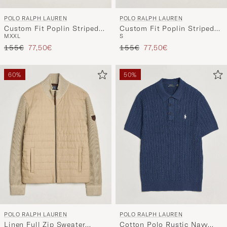
POLO RALPH LAUREN
POLO RALPH LAUREN
Custom Fit Poplin Striped
Custom Fit Poplin Striped
M
XXL
S
Shirt Kona Orange
Shirt Coastal Beige
Regulärer Preis
Reduzierter Preis
Regulärer Preis
Reduzierter Preis
155€
77,50€
155€
77,50€
60%
50%
POLO RALPH LAUREN
POLO RALPH LAUREN
Linen Full Zip Sweater
Cotton Polo Rustic Navy