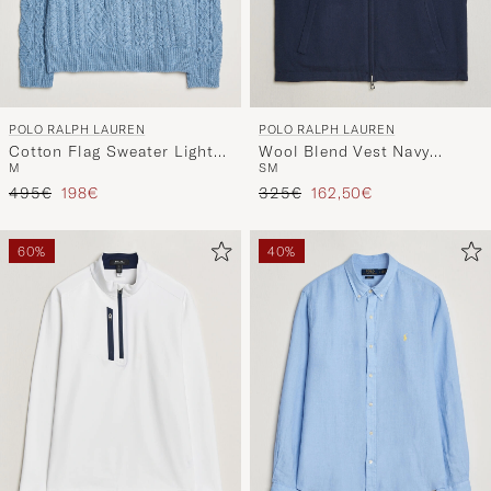
POLO RALPH LAUREN
POLO RALPH LAUREN
Cotton Flag Sweater Light
Wool Blend Vest Navy
M
S
M
Blue Combo
Combo
Regulärer Preis
Reduzierter Preis
Regulärer Preis
Reduzierter Preis
495€
198€
325€
162,50€
60%
40%