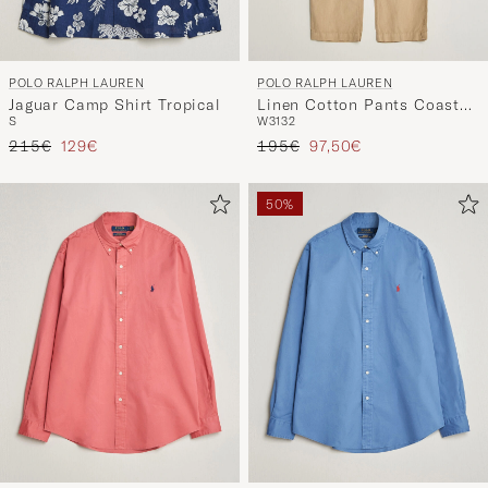
POLO RALPH LAUREN
POLO RALPH LAUREN
Jaguar Camp Shirt Tropical
Linen Cotton Pants Coastal
S
W31
32
Beige
Regulärer Preis
Reduzierter Preis
Regulärer Preis
Reduzierter Preis
215€
129€
195€
97,50€
50%