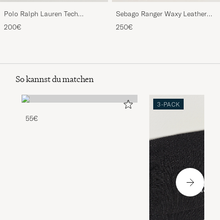
Polo Ralph Lauren Tech
Sebago Ranger Waxy Leather
Performance Full Zip Navy
Loafer Brown Gum
200€
250€
So kannst du matchen
3-PACK
55€