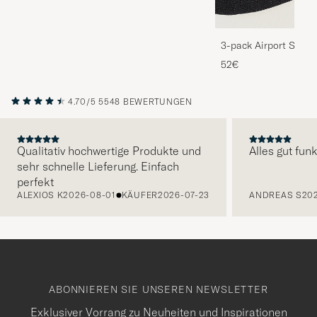
3-pack Airport Socks
Melange
52€
4.70/5
5548 BEWERTUNGEN
Qualitativ hochwertige Produkte und
Alles gut funk
sehr schnelle Lieferung. Einfach
VORHERIGE
perfekt
ALEXIOS K
2026-08-01
KÄUFER
2026-07-23
ANDREAS S
20
ABONNIEREN SIE UNSEREN NEWSLETTER
Exklusiver Vorrang zu Neuheiten und Inspirationen