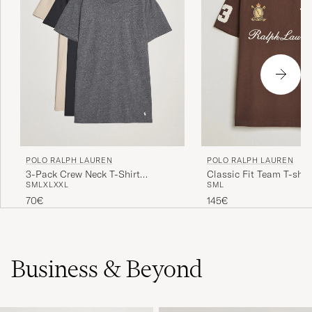
POLO RALPH LAUREN
POLO RALPH LAUREN
3-Pack Crew Neck T-Shirt
Classic Fit Team T-shi
S
M
L
XL
XXL
S
M
L
Grey/Beige/Black
Brown
70€
145€
Business & Beyond