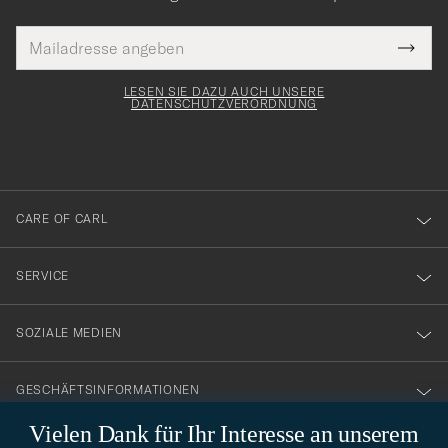
E-
Tack
lichtfeld
Mail
Submi
Adresse
för
Newsl
Form
LESEN SIE DAZU AUCH UNSERE
att
DATENSCHUTZVERORDNUNG
du
anmälde
dig
till
CARE OF CARL
vårt
nyhetsbrev!
SERVICE
SOZIALE MEDIEN
GESCHÄFTSINFORMATIONEN
Vielen Dank für Ihr Interesse an unserem