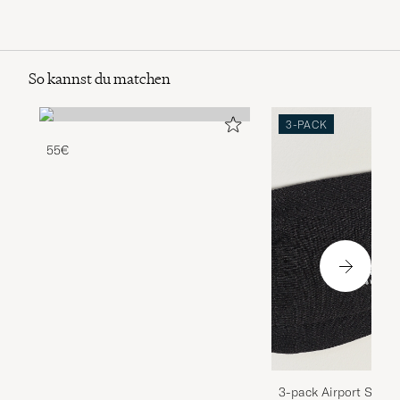
So kannst du matchen
3-PACK
55€
3-pack Airport Socks