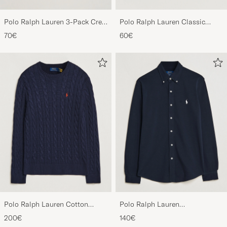
Polo Ralph Lauren 3-Pack Crew
Polo Ralph Lauren Classic
Neck T-Shirt
Sports Cap White
70€
60€
White/Black/Andover Heather
Polo Ralph Lauren Cotton
Polo Ralph Lauren
Cable Pullover Hunter Navy
Featherweight Mesh Shirt
200€
140€
Aviator Navy