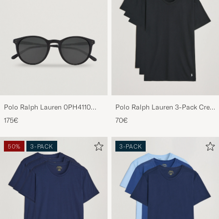
Polo Ralph Lauren 0PH4110
Polo Ralph Lauren 3-Pack Crew
Round Sunglasses Matte Black
Neck T-Shirt Black
175€
70€
50%
3-PACK
3-PACK