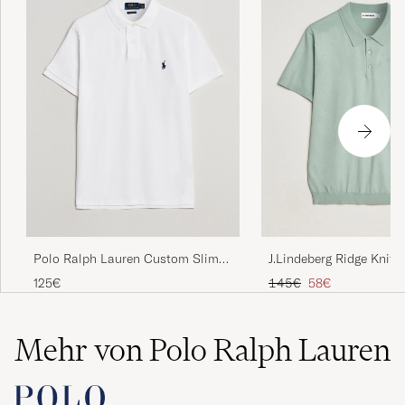
Polo Ralph Lauren Custom Slim
J.Lindeberg Ridge Knitt
Fit Polo White
Jadeite
Regulärer Preis
Reduzierter Preis
125€
145€
58€
Mehr von Polo Ralph Lauren