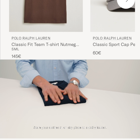
POLO RALPH LAUREN
POLO RALPH LAUREN
Classic Fit Team T-shirt Nutmeg
Classic Sport Cap Perf
S
M
L
Brown
60€
145€