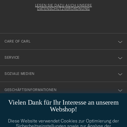
för
Newsl
Form
LESEN SIE DAZU AUCH UNSERE
att
DATENSCHUTZVERORDNUNG
du
anmälde
dig
till
CARE OF CARL
vårt
nyhetsbrev!
SERVICE
SOZIALE MEDIEN
GESCHÄFTSINFORMATIONEN
Vielen Dank für Ihr Interesse an unserem
Webshop!
STILBERATUNG
Diese Website verwendet Cookies zur Optimierung der
Benötigen Sie Hilfe bei der Suche nach Ihrem persönlichen Stil?
Sicherheitseinstellungen sowie zur Analyse der