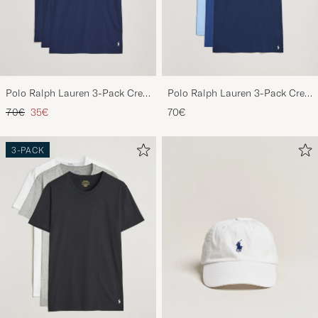
Polo Ralph Lauren 3-Pack Crew
Polo Ralph Lauren 3-Pack Crew
Neck T-Shirt Navy
Neck T-Shirt Navy/Light
Regulärer Preis
Reduzierter Preis
70€
35€
70€
Navy/Elite Blue
3-PACK