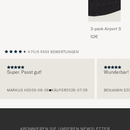
3-pack Airport Socks
Melange
52€
4.70/5
5553 BEWERTUNGEN
Super. Passt gut!
Wunderbar!
VORHERIGE
MARKUS H
2026-08-06
KÄUFER
2026-07-28
BENJAMIN S
2
ABONNIEREN SIE UNSEREN NEWSLETTER