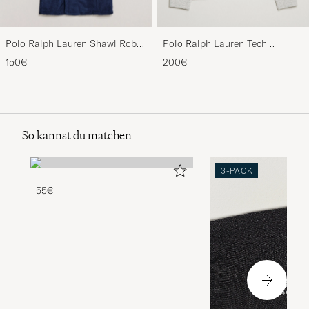
Polo Ralph Lauren Shawl Robe
Polo Ralph Lauren Tech
Navy
Performance Full Zip Light
150€
200€
Sport Heather
So kannst du matchen
3-PACK
55€