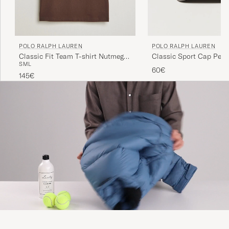
POLO RALPH LAUREN
POLO RALPH LAUREN
Classic Fit Team T-shirt Nutmeg
Classic Sport Cap Perf
S
M
L
Brown
60€
145€