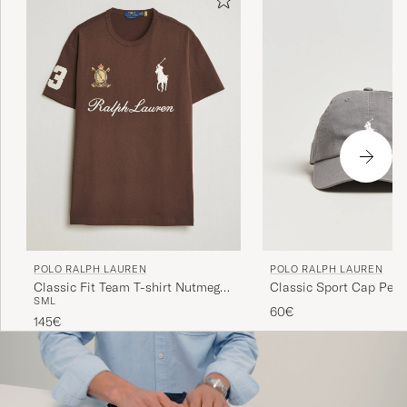
POLO RALPH LAUREN
POLO RALPH LAUREN
Classic Fit Team T-shirt Nutmeg
Classic Sport Cap Perf
S
M
L
Brown
60€
145€