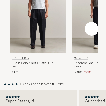
FRED PERRY
MONCLER
Plain Polo Shirt Dusty Blue
Tricolore Shoulder Po
S
M
L
S
M
L
XL
Regulärer Preis
Reduzierter Pr
90€
330€
231€
4.70/5
5553 BEWERTUNGEN
Super. Passt gut!
Wunderbar!