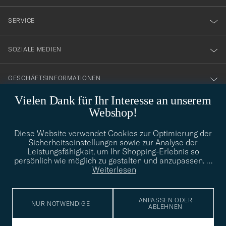
vårt
nyhetsbrev!
SERVICE
SOZIALE MEDIEN
GESCHÄFTSINFORMATIONEN
Vielen Dank für Ihr Interesse an unserem
Webshop!
STILBERATUNG
Diese Website verwendet Cookies zur Optimierung der
Benötigen Sie Hilfe bei der Suche nach Ihrem persönlichen Stil?
Sicherheitseinstellungen sowie zur Analyse der
Wenden Sie sich an uns, wir helfen Ihnen gerne weiter!
Leistungsfähigkeit, um Ihr Shopping-Erlebnis so
persönlich wie möglich zu gestalten und anzupassen.
…
info@careofcarl.de
STILBERATUNG
Weiterlesen
ANPASSEN ODER
NUR NOTWENDIGE
ABLEHNEN
© Care of Carl 2026