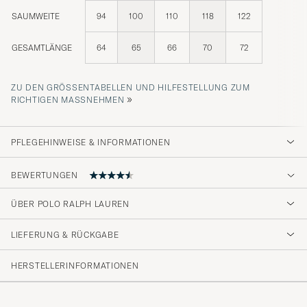
SAUMWEITE
94
100
110
118
122
GESAMTLÄNGE
64
65
66
70
72
ZU DEN GRÖSSENTABELLEN UND HILFESTELLUNG ZUM R
»
ICHTIGEN MASSNEHMEN
PFLEGEHINWEISE & INFORMATIONEN
BEWERTUNGEN
ÜBER POLO RALPH LAUREN
Normal i storlek då jag är regular fit.
LIEFERUNG & RÜCKGABE
ROLF SVEN TORBJÖRN E
GEKAUFT AM AUF CAREOFCARL.SE
HERSTELLERINFORMATIONEN
Som en piké ska vara.