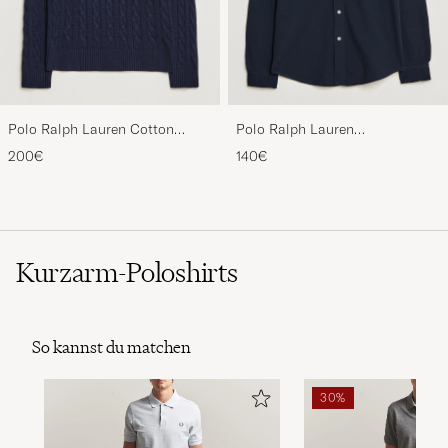
Polo Ralph Lauren Cotton
Polo Ralph Lauren
Cable Pullover Hunter Navy
Featherweight Mesh Shirt
200€
140€
Aviator Navy
Kurzarm-Poloshirts
So kannst du matchen
30%