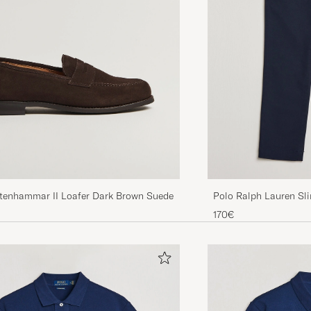
Stenhammar II Loafer Dark Brown Suede
Polo Ralph Lauren Sli
Aviator Navy
170€