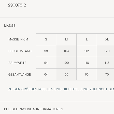
29007812
MASSE
MASSE IN CM
S
M
L
XL
BRUSTUMFANG
98
104
112
120
SAUMWEITE
94
100
110
118
GESAMTLÄNGE
64
65
66
70
ZU DEN GRÖSSENTABELLEN UND HILFESTELLUNG ZUM RICHTIGEN
PFLEGEHINWEISE & INFORMATIONEN