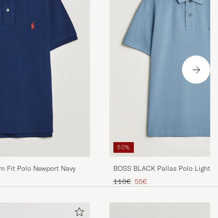
50%
im Fit Polo Newport Navy
BOSS BLACK Pallas Polo Light B
Regulärer Preis
Reduzierter Preis
110€
55€