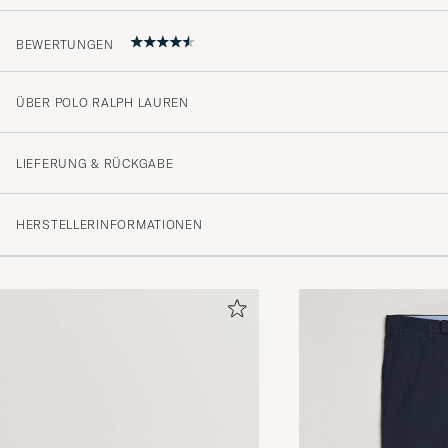
BEWERTUNGEN
ÜBER POLO RALPH LAUREN
Normal i storlek då jag är regular fit.
ROLF SVEN TORBJÖRN E
GEKAUFT AM AUF CAREOFCARL.S
LIEFERUNG & RÜCKGABE
HERSTELLERINFORMATIONEN
Som en piké ska vara.
GABRIEL K
GEKAUFT AM AUF CAREOFCARL.SE
Hurtig levering som altid👌
LARS E
GEKAUFT AM AUF CAREOFCARL.DK