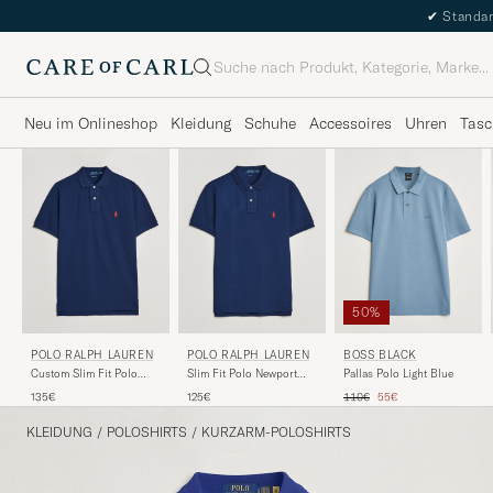
✔
Standar
Suche
Neu im Onlineshop
Kleidung
Schuhe
Accessoires
Uhren
Tasc
50%
POLO RALPH LAUREN
POLO RALPH LAUREN
BOSS BLACK
Custom Slim Fit Polo
Slim Fit Polo Newport
Pallas Polo Light Blue
Newport Navy
Navy
Regulärer Preis
Reduzierter Preis
135€
125€
110€
55€
KLEIDUNG
/
POLOSHIRTS
/
KURZARM-POLOSHIRTS