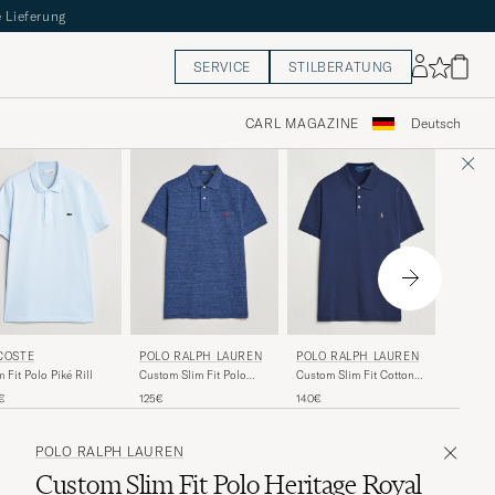
 Lieferung
SERVICE
STILBERATUNG
CARL MAGAZINE
Deutsch
POLO 
COSTE
POLO RALPH LAUREN
POLO RALPH LAUREN
Slim Fit
m Fit Polo Piké Rill
Custom Slim Fit Polo
Custom Slim Fit Cotton
Refined
Classic Royal Heather
Polo Refined Navy
130€
€
125€
140€
POLO RALPH LAUREN
Custom Slim Fit Polo Heritage Royal