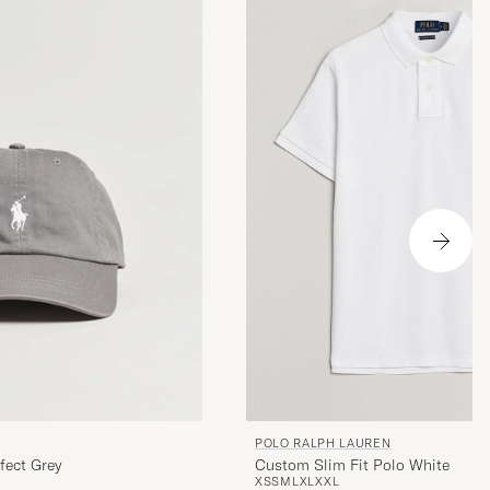
POLO RALPH LAUREN
Custom Slim Fit Polo White
fect Grey
XS
S
M
L
XL
XXL